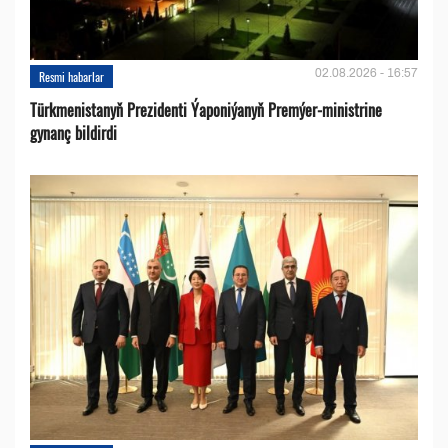
02.08.2026 - 16:57
Resmi habarlar
Türkmenistanyň Prezidenti Ýaponiýanyň Premýer-ministrine
gynanç bildirdi