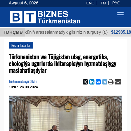
Awgust 6, 2026
ENG
TM
РУС
Toggl
navig
$12935,18
n köküniň arassalanmadyk glisirrizin turşusy (t.)
TDHÇMB
Resmi habarlar
Türkmenistan we Täjigistan ulag, energetika,
ekologiýa ugurlarda ikitaraplaýyn hyzmatdaşlygy
maslahatlaşdylar
Türkmenistanyň DIM-i
10:07
26.08.2024