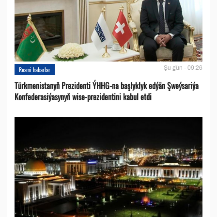
Şu gün - 09:26
Resmi habarlar
Türkmenistanyň Prezidenti ÝHHG-na başlyklyk edýän Şweýsariýa
Konfederasiýasynyň wise-prezidentini kabul etdi