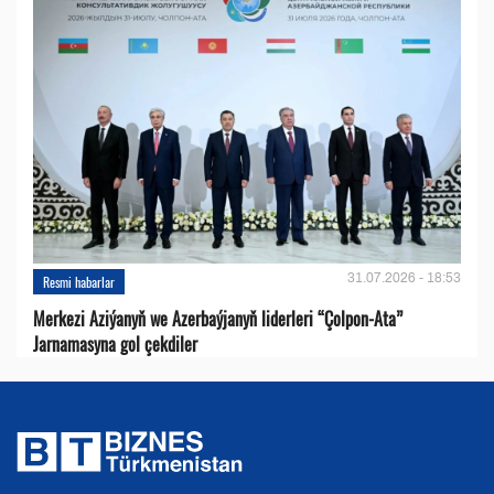
31.07.2026 - 18:53
Resmi habarlar
Merkezi Aziýanyň we Azerbaýjanyň liderleri “Çolpon-Ata”
Jarnamasyna gol çekdiler