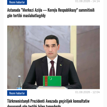
01.08.2026 - 14:14
Resmi habarlar
Astanada “Merkezi Aziýa — Koreýa Respublikasy” sammitiniň
gün tertibi maslahatlaşyldy
01.08.2026 - 12:04
Resmi habarlar
Türkmenistanyň Prezidenti Awazada geçiriljek konsultatiw
duşuşygyň gün tertibi bilen tanyşdyrdy