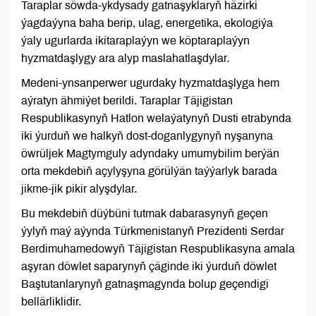
Taraplar söwda-ykdysady gatnaşyklaryň häzirki
ýagdaýyna baha berip, ulag, energetika, ekologiýa
ýaly ugurlarda ikitaraplaýyn we köptaraplaýyn
hyzmatdaşlygy ara alyp maslahatlaşdylar.
Medeni-ynsanperwer ugurdaky hyzmatdaşlyga hem
aýratyn ähmiýet berildi. Taraplar Täjigistan
Respublikasynyň Hatlon welaýatynyň Dusti etrabynda
iki ýurduň we halkyň dost-doganlygynyň nyşanyna
öwrüljek Magtymguly adyndaky umumybilim berýän
orta mekdebiň açylyşyna görülýän taýýarlyk barada
jikme-jik pikir alyşdylar.
Bu mekdebiň düýbüni tutmak dabarasynyň geçen
ýylyň maý aýynda Türkmenistanyň Prezidenti Serdar
Berdimuhamedowyň Täjigistan Respublikasyna amala
aşyran döwlet saparynyň çäginde iki ýurduň döwlet
Baştutanlarynyň gatnaşmagynda bolup geçendigi
bellärliklidir.