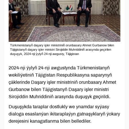
Türkmenistanyň daşary işler ministriniň orunbasary Ahmet Gurbanow bilen
Täjigistanyň daşary işler ministri Sirojiddin Muhriddiniň arasynda geçirilen
duşuşyk, 2024-nji ýylyň 24-nji awgusty, Täjigistan
2024-nji ýylyň 24-nji awgustynda Türkmenistanyň
wekiliýetiniň Täjigistan Respublikasyna saparynyň
çäklerinde Daşary işler ministriniň orunbasary Ahmet
Gurbanow bilen Täjigistanyň Daşary işler ministri
Sirojiddin Muhriddiniň arasynda duşuşyk geçirildi.
Duşuşykda taraplar dostlukly we ynamdar syýasy
dialoga esaslanýan ikitaraplaýyn gatnaşyklaryň ýokary
derejesini kanagatlanma bilen bellediler.