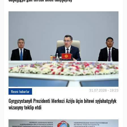
31.07.2026 - 19:23
Resmi habarlar
Gyrgyzystanyň Prezidenti Merkezi Aziýa üçin bitewi syýahatçylyk
wizasyny teklip etdi