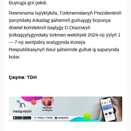
Buýruga gol çekdi.
Resminama laýyklykda, Türkmenistanyň Prezidentiniň
ýanyndaky Arkadag şäheriniň gurluşygy boýunça
döwlet komitetiniň başlygy D.Orazowyň
ýolbaşçylygyndaky türkmen wekiliýeti 2024-nji ýylyň 1
— 7-nji sentýabry aralygynda Koreýa
Respublikasynyň Seul şäherinde gulluk iş saparynda
bolar.
Çeşme: TDH