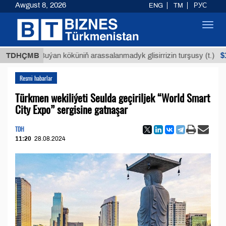
Awgust 8, 2026
ENG
TM
РУС
Toggl
navig
$12935,1
TDHÇMB
Buýan köküniň arassalanmadyk glisirrizin turşusy (t.)
Resmi habarlar
Türkmen wekiliýeti Seulda geçiriljek “World Smart
City Expo” sergisine gatnaşar
TDH
11:20
28.08.2024