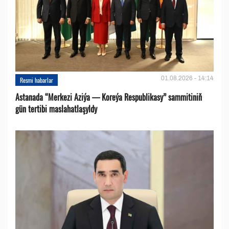
01.08.2026 - 14:14
Resmi habarlar
Astanada “Merkezi Aziýa — Koreýa Respublikasy” sammitiniň
gün tertibi maslahatlaşyldy