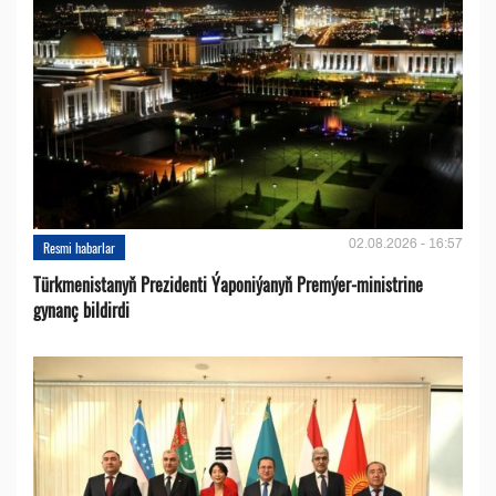
02.08.2026 - 16:57
Resmi habarlar
Türkmenistanyň Prezidenti Ýaponiýanyň Premýer-ministrine
gynanç bildirdi