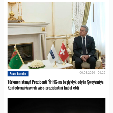
06.08.2026 - 09:26
Resmi habarlar
Türkmenistanyň Prezidenti ÝHHG-na başlyklyk edýän Şweýsariýa
Konfederasiýasynyň wise-prezidentini kabul etdi