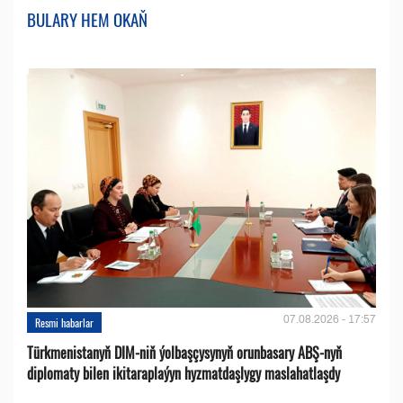
BULARY HEM OKAŇ
07.08.2026 - 17:57
Resmi habarlar
Türkmenistanyň DIM-niň ýolbaşçysynyň orunbasary ABŞ-nyň
diplomaty bilen ikitaraplaýyn hyzmatdaşlygy maslahatlaşdy