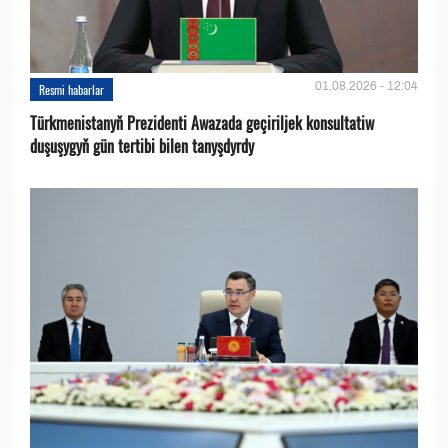
01.08.2026 - 12:04
Resmi habarlar
Türkmenistanyň Prezidenti Awazada geçiriljek konsultatiw
duşuşygyň gün tertibi bilen tanyşdyrdy