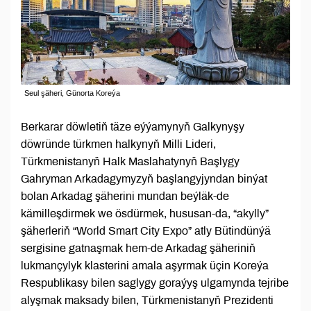
Seul şäheri, Günorta Koreýa
Berkarar döwletiň täze eýýamynyň Galkynyşy
döwründe türkmen halkynyň Milli Lideri,
Türkmenistanyň Halk Maslahatynyň Başlygy
Gahryman Arkadagymyzyň başlangyjyndan binýat
bolan Arkadag şäherini mundan beýläk-de
kämilleşdirmek we ösdürmek, hususan-da, “akylly”
şäherleriň “World Smart City Expo” atly Bütindünýä
sergisine gatnaşmak hem-de Arkadag şäheriniň
lukmançylyk klasterini amala aşyrmak üçin Koreýa
Respublikasy bilen saglygy goraýyş ulgamynda tejribe
alyşmak maksady bilen, Türkmenistanyň Prezidenti