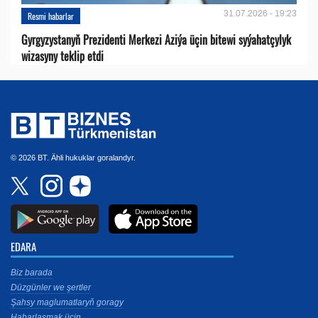
31.07.2026 - 19:23
Resmi habarlar
Gyrgyzystanyň Prezidenti Merkezi Aziýa üçin bitewi syýahatçylyk
wizasyny teklip etdi
© 2026 BT. Ähli hukuklar goralandyr.
EDARA
Biz barada
Düzgünler we şertler
Şahsy maglumatlaryň goragy
Habarlaşmak üçin