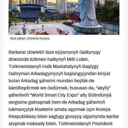
Seul şäheri, Günorta Koreýa
Berkarar döwletiň täze eýýamynyň Galkynyşy
döwründe türkmen halkynyň Milli Lideri,
Türkmenistanyň Halk Maslahatynyň Başlygy
Gahryman Arkadagymyzyň başlangyjyndan binýat
bolan Arkadag şäherini mundan beýläk-de
kämilleşdirmek we ösdürmek, hususan-da, “akylly”
şäherleriň “World Smart City Expo” atly Bütindünýä
sergisine gatnaşmak hem-de Arkadag şäheriniň
lukmançylyk klasterini amala aşyrmak üçin Koreýa
Respublikasy bilen saglygy goraýyş ulgamynda tejribe
alyşmak maksady bilen, Türkmenistanyň Prezidenti