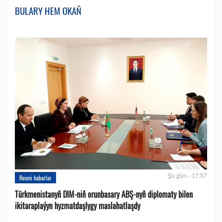
BULARY HEM OKAŇ
Şu gün - 17:57
Resmi habarlar
Türkmenistanyň DIM-niň orunbasary ABŞ-nyň diplomaty bilen
ikitaraplaýyn hyzmatdaşlygy maslahatlaşdy