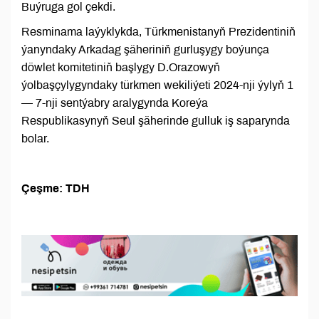
Buýruga gol çekdi.
Resminama laýyklykda, Türkmenistanyň Prezidentiniň
ýanyndaky Arkadag şäheriniň gurluşygy boýunça
döwlet komitetiniň başlygy D.Orazowyň
ýolbaşçylygyndaky türkmen wekiliýeti 2024-nji ýylyň 1
— 7-nji sentýabry aralygynda Koreýa
Respublikasynyň Seul şäherinde gulluk iş saparynda
bolar.
Çeşme: TDH