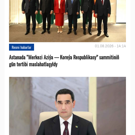
01.08.2026 - 14:14
Resmi habarlar
Astanada “Merkezi Aziýa — Koreýa Respublikasy” sammitiniň
gün tertibi maslahatlaşyldy