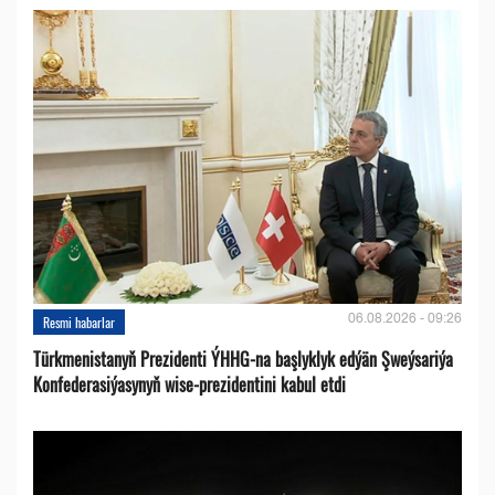
06.08.2026 - 09:26
Resmi habarlar
Türkmenistanyň Prezidenti ÝHHG-na başlyklyk edýän Şweýsariýa
Konfederasiýasynyň wise-prezidentini kabul etdi