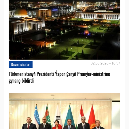
02.08.2026 - 16:57
Resmi habarlar
Türkmenistanyň Prezidenti Ýaponiýanyň Premýer-ministrine
gynanç bildirdi