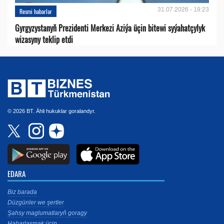
31.07.2026 - 19:23
Resmi habarlar
Gyrgyzystanyň Prezidenti Merkezi Aziýa üçin bitewi syýahatçylyk
wizasyny teklip etdi
© 2026 BT. Ähli hukuklar goralandyr.
EDARA
Biz barada
Düzgünler we şertler
Şahsy maglumatlaryň goragy
Habarlaşmak üçin