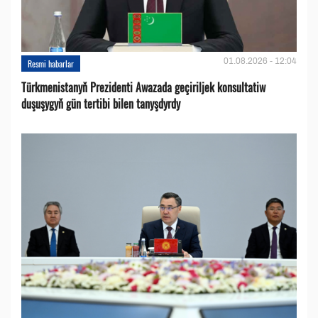
01.08.2026 - 12:04
Resmi habarlar
Türkmenistanyň Prezidenti Awazada geçiriljek konsultatiw
duşuşygyň gün tertibi bilen tanyşdyrdy