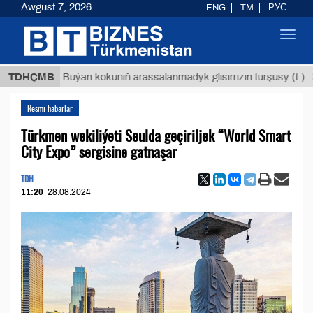
Awgust 7, 2026
ENG
TM
РУС
Toggl
navig
$1293
TDHÇMB
Buýan köküniň arassalanmadyk glisirrizin turşusy (t.)
Resmi habarlar
Türkmen wekiliýeti Seulda geçiriljek “World Smart
City Expo” sergisine gatnaşar
TDH
11:20
28.08.2024