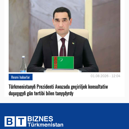
01.08.2026 - 12:04
Resmi habarlar
Türkmenistanyň Prezidenti Awazada geçiriljek konsultatiw
duşuşygyň gün tertibi bilen tanyşdyrdy