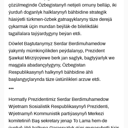
çözülmeginde Özbegistanyň netijeli ornuny belläp, iki
ýurduň doganlyk halklarynyň bähbidine strategik
häsiýetli türkmen-özbek gatnaşyklaryny täze derejä
çykarmak üçin mundan beýläk-de bilelikdäki
tagallalara taýýardygyny beýan etdi.
Döwlet Baştutanymyz Serdar Berdimuhamedow
ýakymly mümkinçilikden peýdalanyp, Prezident
Şawkat Mirziýoýewe berk jan saglyk, bagtyýarlyk we
maşgala abadançylygyny, Özbegistan
Respublikasynyň halkynyň bähbidine ähli
başlangyçlarynda täze üstünlikleri arzuw etdi.
***
Hormatly Prezidentimiz Serdar Berdimuhamedow
Wýetnam Sosialistik Respublikasynyň Prezidenti,
Wýetnamyň Kommunistik partiýasynyň Merkezi
komitetiniň Baş sekretary jenap To Lama hem-de
ýurduň ähli halkyna Garaşsyzlyk güni mynasybetli tüýs