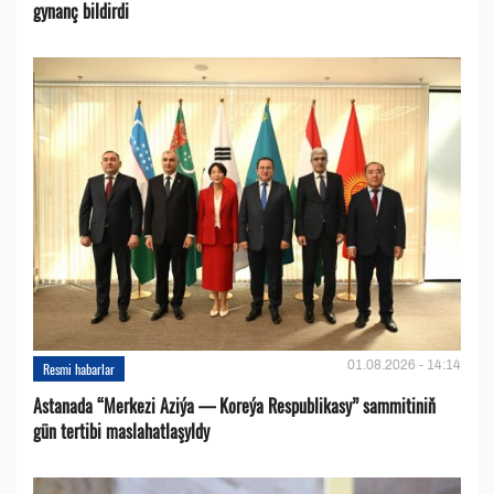
gynanç bildirdi
01.08.2026 - 14:14
Resmi habarlar
Astanada “Merkezi Aziýa — Koreýa Respublikasy” sammitiniň
gün tertibi maslahatlaşyldy