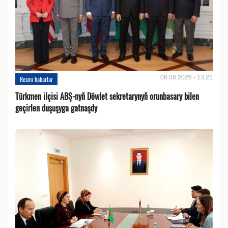
08.08.2026 - 13:21
Resmi habarlar
Türkmen ilçisi ABŞ-nyň Döwlet sekretarynyň orunbasary bilen
geçirlen duşuşyga gatnaşdy