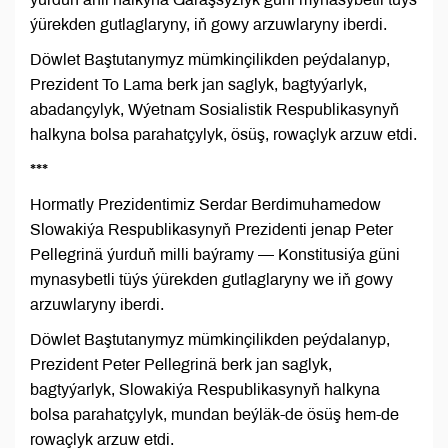
ýürekden gutlaglaryny, iň gowy arzuwlaryny iberdi.
Döwlet Baştutanymyz mümkinçilikden peýdalanyp,
Prezident To Lama berk jan saglyk, bagtyýarlyk,
abadançylyk, Wýetnam Sosialistik Respublikasynyň
halkyna bolsa parahatçylyk, ösüş, rowaçlyk arzuw etdi.
***
Hormatly Prezidentimiz Serdar Berdimuhamedow
Slowakiýa Respublikasynyň Prezidenti jenap Peter
Pellegrinä ýurduň milli baýramy — Konstitusiýa güni
mynasybetli tüýs ýürekden gutlaglaryny we iň gowy
arzuwlaryny iberdi.
Döwlet Baştutanymyz mümkinçilikden peýdalanyp,
Prezident Peter Pellegrinä berk jan saglyk,
bagtyýarlyk, Slowakiýa Respublikasynyň halkyna
bolsa parahatçylyk, mundan beýläk-de ösüş hem-de
rowaçlyk arzuw etdi.