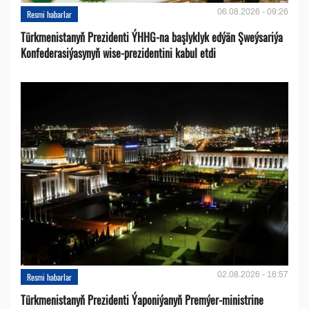
06.08.2026 - 09:26
Resmi habarlar
Türkmenistanyň Prezidenti ÝHHG-na başlyklyk edýän Şweýsariýa
Konfederasiýasynyň wise-prezidentini kabul etdi
02.08.2026 - 16:57
Resmi habarlar
Türkmenistanyň Prezidenti Ýaponiýanyň Premýer-ministrine