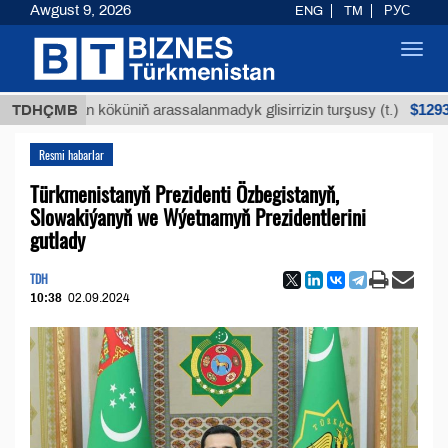
Awgust 9, 2026
ENG
TM
РУС
Toggl
navig
$12935,18
Buýan köküniň arassalanmadyk glisirrizin turşusy (t.)
TDHÇMB
Resmi habarlar
Türkmenistanyň Prezidenti Özbegistanyň,
Slowakiýanyň we Wýetnamyň Prezidentlerini
gutlady
TDH
10:38
02.09.2024