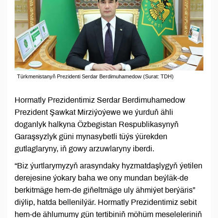
Türkmenistanyň Prezidenti Serdar Berdimuhamedow (Surat: TDH)
Hormatly Prezidentimiz Serdar Berdimuhamedow
Prezident Şawkat Mirziýoýewe we ýurduň ähli
doganlyk halkyna Özbegistan Respublikasynyň
Garaşsyzlyk güni mynasybetli tüýs ýürekden
gutlaglaryny, iň gowy arzuwlaryny iberdi.
“Biz ýurtlarymyzyň arasyndaky hyzmatdaşlygyň ýetilen
derejesine ýokary baha we ony mundan beýläk-de
berkitmäge hem-de giňeltmäge uly ähmiýet berýäris”
diýlip, hatda bellenilýär. Hormatly Prezidentimiz sebit
hem-de ählumumy gün tertibiniň möhüm meseleleriniň