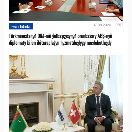
07.08.2026 - 17:57
Resmi habarlar
Türkmenistanyň DIM-niň ýolbaşçysynyň orunbasary ABŞ-nyň
diplomaty bilen ikitaraplaýyn hyzmatdaşlygy maslahatlaşdy