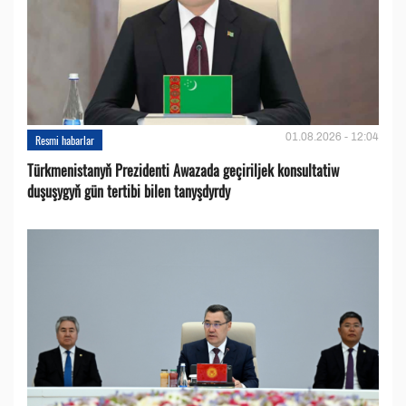
01.08.2026 - 12:04
Resmi habarlar
Türkmenistanyň Prezidenti Awazada geçiriljek konsultatiw
duşuşygyň gün tertibi bilen tanyşdyrdy