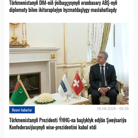
Türkmenistanyň DIM-niň ýolbaşçysynyň orunbasary ABŞ-nyň
diplomaty bilen ikitaraplaýyn hyzmatdaşlygy maslahatlaşdy
06.08.2026 - 09:26
Resmi habarlar
Türkmenistanyň Prezidenti ÝHHG-na başlyklyk edýän Şweýsariýa
Konfederasiýasynyň wise-prezidentini kabul etdi