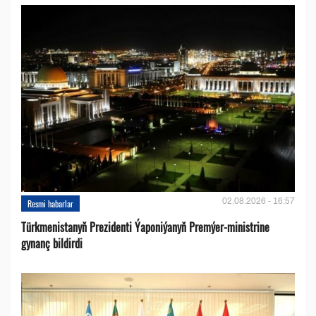
02.08.2026 - 16:57
Resmi habarlar
Türkmenistanyň Prezidenti Ýaponiýanyň Premýer-ministrine
gynanç bildirdi