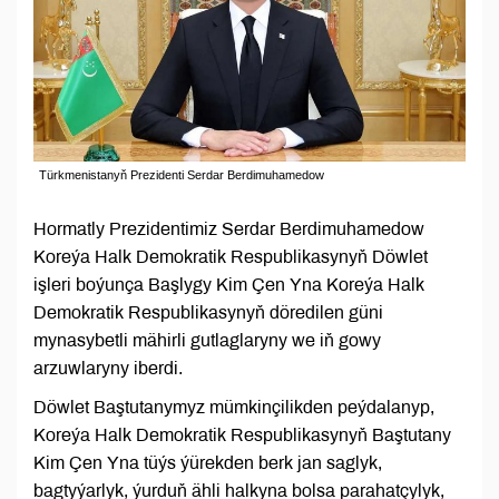
Türkmenistanyň Prezidenti Serdar Berdimuhamedow
Hormatly Prezidentimiz Serdar Berdimuhamedow
Koreýa Halk Demokratik Respublikasynyň Döwlet
işleri boýunça Başlygy Kim Çen Yna Koreýa Halk
Demokratik Respublikasynyň döredilen güni
mynasybetli mähirli gutlaglaryny we iň gowy
arzuwlaryny iberdi.
Döwlet Baştutanymyz mümkinçilikden peýdalanyp,
Koreýa Halk Demokratik Respublikasynyň Baştutany
Kim Çen Yna tüýs ýürekden berk jan saglyk,
bagtyýarlyk, ýurduň ähli halkyna bolsa parahatçylyk,