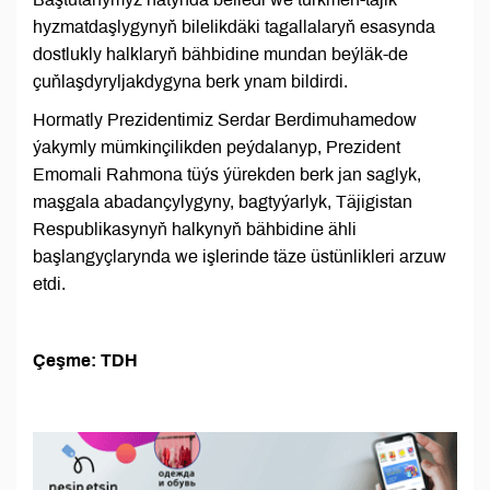
hyzmatdaşlygynyň bilelikdäki tagallalaryň esasynda
dostlukly halklaryň bähbidine mundan beýläk-de
çuňlaşdyryljakdygyna berk ynam bildirdi.
Hormatly Prezidentimiz Serdar Berdimuhamedow
ýakymly mümkinçilikden peýdalanyp, Prezident
Emomali Rahmona tüýs ýürekden berk jan saglyk,
maşgala abadançylygyny, bagtyýarlyk, Täjigistan
Respublikasynyň halkynyň bähbidine ähli
başlangyçlarynda we işlerinde täze üstünlikleri arzuw
etdi.
Çeşme: TDH