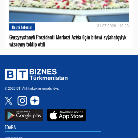
31.07.2026 - 19:23
Resmi habarlar
Gyrgyzystanyň Prezidenti Merkezi Aziýa üçin bitewi syýahatçylyk
wizasyny teklip etdi
© 2026 BT. Ähli hukuklar goralandyr.
EDARA