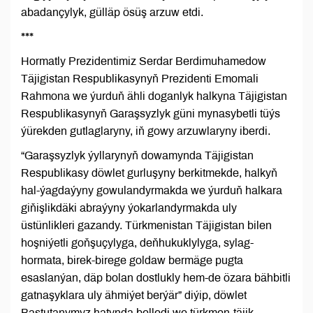
abadançylyk, gülläp ösüş arzuw etdi.
***
Hormatly Prezidentimiz Serdar Berdimuhamedow
Täjigistan Respublikasynyň Prezidenti Emomali
Rahmona we ýurduň ähli doganlyk halkyna Täjigistan
Respublikasynyň Garaşsyzlyk güni mynasybetli tüýs
ýürekden gutlaglaryny, iň gowy arzuwlaryny iberdi.
“Garaşsyzlyk ýyllarynyň dowamynda Täjigistan
Respublikasy döwlet gurluşyny berkitmekde, halkyň
hal-ýagdaýyny gowulandyrmakda we ýurduň halkara
giňişlikdäki abraýyny ýokarlandyrmakda uly
üstünlikleri gazandy. Türkmenistan Täjigistan bilen
hoşniýetli goňşuçylyga, deňhukuklylyga, sylag-
hormata, birek-birege goldaw bermäge pugta
esaslanýan, däp bolan dostlukly hem-de özara bähbitli
gatnaşyklara uly ähmiýet berýär” diýip, döwlet
Baştutanymyz hatynda belledi we türkmen-täjik