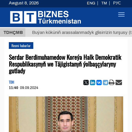
Awgust 8, 2026
ENG
TM
РУС
Toggl
navig
МТ
$12
TDHÇMB
Buýan köküniň arassalanmadyk glisirrizin turşusy (t.)
Resmi habarlar
Serdar Berdimuhamedow Koreýa Halk Demokratik
Respublikasynyň we Täjigistanyň ýolbaşçylaryny
gutlady
TDH
11:40
09.09.2024