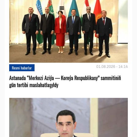
01.08.2026 - 14:14
Resmi habarlar
Astanada “Merkezi Aziýa — Koreýa Respublikasy” sammitiniň
gün tertibi maslahatlaşyldy