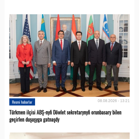
08.08.2026 - 13:21
Resmi habarlar
Türkmen ilçisi ABŞ-nyň Döwlet sekretarynyň orunbasary bilen
geçirlen duşuşyga gatnaşdy