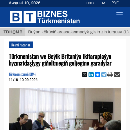
Awgust 10, 2026
ENG
TM
РУС
Toggl
navig
$1293
TDHÇMB
Buýan köküniň arassalanmadyk glisirrizin turşusy (t.)
Resmi habarlar
Türkmenistan we Beýik Britaniýa ikitaraplaýyn
hyzmatdaşlygy giňeltmegiň geljegine garadylar
Türkmenistanyň DIM-i
11:16
10.09.2024