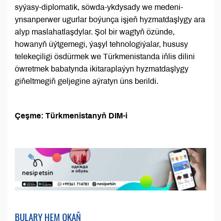
syýasy-diplomatik, söwda-ykdysady we medeni-
ynsanperwer ugurlar boýunça işjeň hyzmatdaşlygy ara
alyp maslahatlaşdylar. Şol bir wagtyň özünde,
howanyň üýtgemegi, ýaşyl tehnologiýalar, hususy
telekeçiligi ösdürmek we Türkmenistanda iňlis dilini
öwretmek babatynda ikitaraplaýyn hyzmatdaşlygy
giňeltmegiň geljegine aýratyn üns berildi.
Çeşme: Türkmenistanyň DIM-i
BULARY HEM OKAŇ