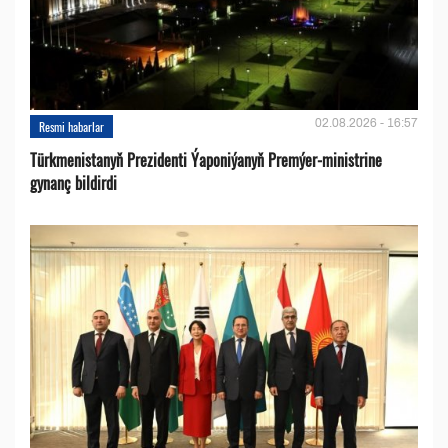
02.08.2026 - 16:57
Resmi habarlar
Türkmenistanyň Prezidenti Ýaponiýanyň Premýer-ministrine
gynanç bildirdi