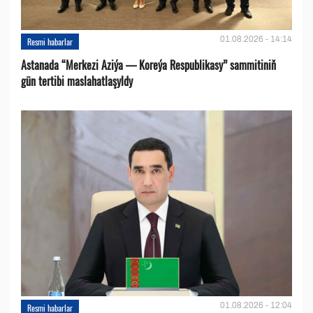
01.08.2026 - 14:14
Resmi habarlar
Astanada “Merkezi Aziýa — Koreýa Respublikasy” sammitiniň
gün tertibi maslahatlaşyldy
01.08.2026 - 12:04
Resmi habarlar