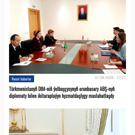
07.08.2026 - 17:57
Resmi habarlar
Türkmenistanyň DIM-niň ýolbaşçysynyň orunbasary ABŞ-nyň
diplomaty bilen ikitaraplaýyn hyzmatdaşlygy maslahatlaşdy