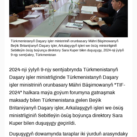
Türkmenistanyň Daşary işler ministriniň orunbasary Mähri Bäşimowanyň
Beýik Britaniýanyň Daşary işler, Arkalaşygyň işleri we ösüş ministrliginiň
Sebitleýin ösüş boýunça direktory Sara Kuper bilen duşuşygy, 2024-nji ýylyň
9-njy sentýabry, Türkmenistan
2024-nji ýylyň 9-njy sentýabrynda Türkmenistanyň
Daşary işler ministrliginde Türkmenistanyň Daşary
işler ministriniň orunbasary Mähri Bäşimowanyň "TIF-
2024" halkara maýa goýum forumyna gatnaşmak
maksady bilen Türkmenistana gelen Beýik
Britaniýanyň Daşary işler, Arkalaşygyň işleri we ösüş
ministrliginiň Sebitleýin ösüş boýunça direktory Sara
Kuper bilen duşuşygy geçirildi.
Duşuşygyň dowamynda taraplar iki ýurduň arasyndaky