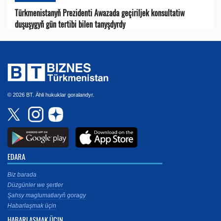
Türkmenistanyň Prezidenti Awazada geçiriljek konsultatiw
duşuşygyň gün tertibi bilen tanyşdyrdy
© 2026 BT. Ähli hukuklar goralandyr.
EDARA
Biz barada
Düzgünler we şertler
Şahsy maglumatlaryň goragy
Habarlaşmak üçin
HABARLAŞMAK ÜÇIN