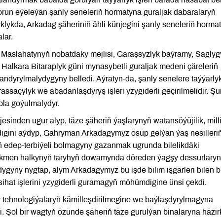
orun eýeleýän şanly seneleriň hormatyna guraljak dabaralaryň
lykda, Arkadag şäheriniň ähli künjegini şanly seneleriň horma
lar.
aslahatynyň nobatdaky mejlisi, Garaşsyzlyk baýramy, Saglyg
 Halkara Bitaraplyk güni mynasybetli guraljak medeni çäreleriň
ndyrylmalydygyny belledi. Aýratyn-da, şanly senelere taýýarly
rassaçylyk we abadanlaşdyryş işleri yzygiderli geçirilmelidir. Ş
ola goýulmalydyr.
esinden ugur alyp, täze şäheriň ýaşlarynyň watansöýüjilik, mill
idigini aýdyp, Gahryman Arkadagymyz ösüp gelýän ýaş nesilleri
ň edep-terbiýeli bolmagyny gazanmak ugrunda bilelikdäki
Türkmen halkynyň taryhyň dowamynda döreden ýagşy dessurlary
gyny nygtap, alym Arkadagymyz bu işde bilim işgärleri bilen b
sihat işlerini yzygiderli guramagyň möhümdigine ünsi çekdi.
ly tehnologiýalaryň kämilleşdirilmegine we baýlaşdyrylmagyna
. Şol bir wagtyň özünde şäheriň täze gurulýan binalaryna häzir