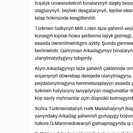
hojalyk uniwersitetiniň binalarynyň daşky bez
otaglarynyň, beýleki desgalarynyň, tejribe-ek
talap hökmünde kesgitlenildi.
Türkmen halkynyň Milli Lideri täze şäheriň seýi
künjegiň toprak-howa şertlerine laýyk gelmegi, 
esasda öwrenilmelidigini aýtdy. Şunda germewl
berilmelidir. Gahryman Arkadagymyz binalaryň 
ulanylmalydygyny tabşyrdy.
Alym Arkadagymyz täze şäheriň çäklerinde orna
enjamynyň döwrebap derejede ulanylmagyna, on
peýdalanylmagyna hemmetaraplaýyn esasda çeme
türkmen halylaryny tanyşdyrýan maglumatlar d
köp sanly myhmanlar üçin düşnükli bolmagynda
Soňra Türkmenistanyň Halk Maslahatynyň Ba
ýanyndaky Arkadag şäheriniň gurluşygy boýun
häkimi G.Mämmedowanyň gatnaşmagynda iş ma