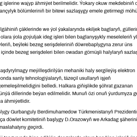
eg işlerine wajyp ähmiýet berilmelidir. Ýokary okuw mekdebiniň
erançylyk bölümleriniň bir bitewi sazlaşygy emele getirmegi mö
lgähiniň çäklerinde we ýol ýakalarynda ekiljek baglaryň, gülleri
olara ýola goýuljak ideg işleri bilen baglanyşykly meseleleriň y
eriň, beýleki bezeg serişdeleriniň döwrebaplygyna zerur üns
içinde bezeg serişdeleri bilen owadan görnüşli halylaryň sazla
şdyrylmagy meýilleşdirilýän mehaniki haly sergileýiş elektron
da sanly tehnologiýalaryň, täzeçil usullaryň işjeň
leşilmelidigini belledi. Halkara giňişlikde şöhrat gazanan
ünýä dillerinde beýan edilmelidir. Munuň özi onuň ýurdumyza g
 ähmiýetlidir.
şlygy Gurbanguly Berdimuhamedow Türkmenistanyň Prezidenti
ça döwlet komitetiniň başlygy D.Orazowyň we Arkadag şäherin
slahatyny geçirdi.