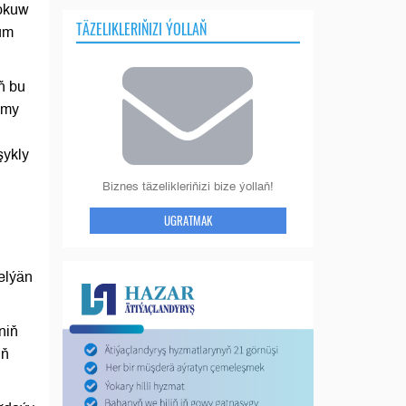
 okuw
TÄZELIKLERIŇIZI ÝOLLAŇ
hüm
ň bu
lmy
şykly
Biznes täzelikleriňizi bize ýollaň!
UGRATMAK
elýän
niň
iň