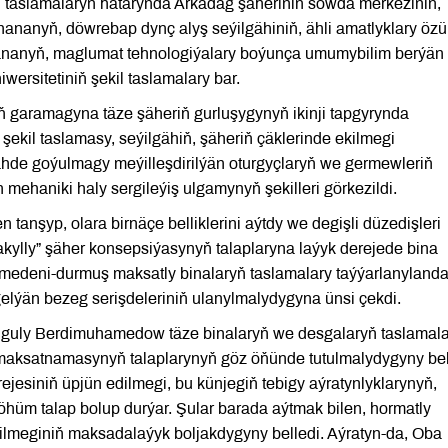
n taslamalaryň hatarynda Arkadag şäheriniň söwda merkeziniň,
ananyň, döwrebap dynç alyş seýilgähiniň, ähli amatlyklary öz
hananyň, maglumat tehnologiýalary boýunça umumybilim berýän
wersitetiniň şekil taslamalary bar.
garamagyna täze şäheriň gurluşygynyň ikinji tapgyrynda
 şekil taslamasy, seýilgähiň, şäheriň çäklerinde ekilmegi
ilgähde goýulmagy meýilleşdirilýän oturgyçlaryň we germewleriň
 mehaniki haly sergileýiş ulgamynyň şekilleri görkezildi.
en tanşyp, olara birnäçe belliklerini aýtdy we degişli düzedişleri
“akylly” şäher konsepsiýasynyň talaplaryna laýyk derejede bina
medeni-durmuş maksatly binalaryň taslamalary taýýarlanylanda
elýän bezeg serişdeleriniň ulanylmalydygyna ünsi çekdi.
nguly Berdimuhamedow täze binalaryň we desgalaryň taslamala
maksatnamasynyň talaplarynyň göz öňünde tutulmalydygyny bel
ejesiniň üpjün edilmegi, bu künjegiň tebigy aýratynlyklarynyň,
üm talap bolup durýar. Şular barada aýtmak bilen, hormatly
ilmeginiň maksadalaýyk boljakdygyny belledi. Aýratyn-da, Oba