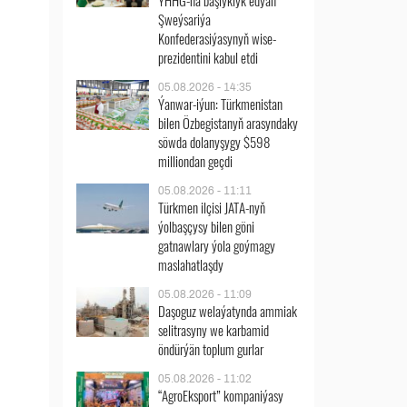
ÝHHG-na başlyklyk edýän
Şweýsariýa
Konfederasiýasynyň wise-
prezidentini kabul etdi
05.08.2026 - 14:35
Ýanwar-iýun: Türkmenistan
bilen Özbegistanyň arasyndaky
söwda dolanyşygy $598
milliondan geçdi
05.08.2026 - 11:11
Türkmen ilçisi JATA-nyň
ýolbaşçysy bilen göni
gatnawlary ýola goýmagy
maslahatlaşdy
05.08.2026 - 11:09
Daşoguz welaýatynda ammiak
selitrasyny we karbamid
öndürýän toplum gurlar
05.08.2026 - 11:02
“AgroEksport” kompaniýasy