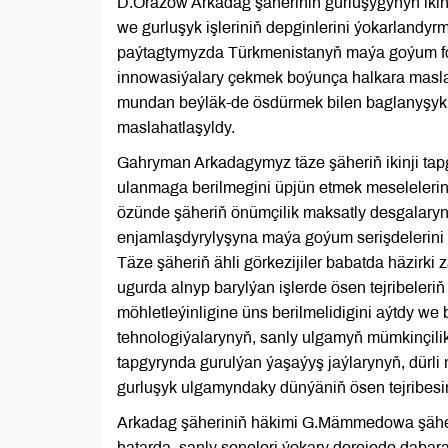
D.Orazow Arkadag şäheriniň gurluşygynyň ikinj
we gurluşyk işleriniň depginlerini ýokarlandyrm
paýtagtymyzda Türkmenistanyň maýa goýum fo
innowasiýalary çekmek boýunça halkara maslaha
mundan beýläk-de ösdürmek bilen baglanyşykly
maslahatlaşyldy.
Gahryman Arkadagymyz täze şäheriň ikinji tap
ulanmaga berilmegini üpjün etmek meselelerine 
özünde şäheriň önümçilik maksatly desgalaryny
enjamlaşdyrylyşyna maýa goýum serişdelerini ç
Täze şäheriň ähli görkezijiler babatda häzirki z
ugurda alnyp barylýan işlerde ösen tejribeleriň
möhletleýinligine üns berilmelidigini aýtdy we
tehnologiýalarynyň, sanly ulgamyň mümkinçilikl
tapgyrynda gurulýan ýaşaýyş jaýlarynyň, dürli m
gurluşyk ulgamyndaky dünýäniň ösen tejribesi
Arkadag şäheriniň häkimi G.Mämmedowa şäheriň 
hatarda, şanly seneleri ýokary derejede dabar