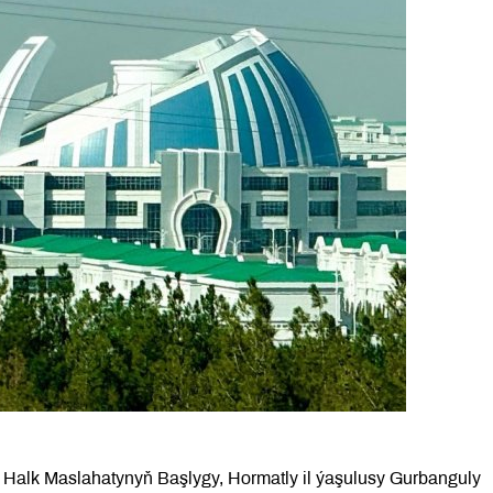
ň Halk Maslahatynyň Başlygy, Hormatly il ýaşulusy Gurbanguly