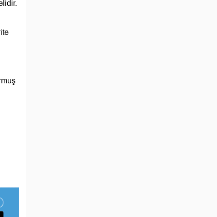
idir.
ite
urmuş