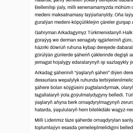
Bellenilişi ýaly, milli senenamamyzda möhüm 
medeni maksatnamasy taýýarlanyldy. Oňa laýyk
guralýan medeni-köpçülikleýin çäreler gurşap a
Gahryman Arkadagymyz Türkmenistanyň Halk M
goraýyş we derman senagaty işgärleriniň güni,
häzirki döwrüň ruhuna kybap derejede dabarala
görülýän günlerde şäheriň çäklerinde degişli a
jemagat hojalygy edaralarynyň işi sazlaşykly ý
Arkadag şäheriniň “ýaşlaryň şäheri” diýen derej
dessurlara wepalylyk ruhunda terbiýelenilmel
şähere bolan söýgüsini pugtalandyrmak, olary
tagallalaryň ýola goýulmalydygyny belledi. 
ýaşlaryň aňyna berk ornaşdyrylmagynyň zerurdy
hatarda, ýaşulularyň hem bilelikdäki wagyz-ne
Milli Liderimiz täze şäherde ornaşdyrylan san
toplumlaýyn esasda çemeleşilmelidigini belledi