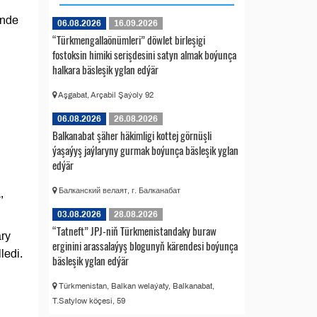
ünde
06.08.2026
16.09.2026
“Türkmengallaönümleri” döwlet birleşigi
fostoksin himiki serişdesini satyn almak boýunça
halkara bäsleşik yglan edýär
Aşgabat, Arçabil Şaýoly 92
06.08.2026
26.08.2026
Balkanabat şäher häkimligi kottej görnüşli
ýaşaýyş jaýlaryny gurmak boýunça bäsleşik yglan
edýär
Балканский велаят, г. Балканабат
,
03.08.2026
28.08.2026
“Tatneft” JPJ-niň Türkmenistandaky buraw
ry
erginini arassalaýyş blogunyň kärendesi boýunça
ledi.
bäsleşik yglan edýär
Türkmenistan, Balkan welaýaty, Balkanabat,
T.Satylow köçesi, 59