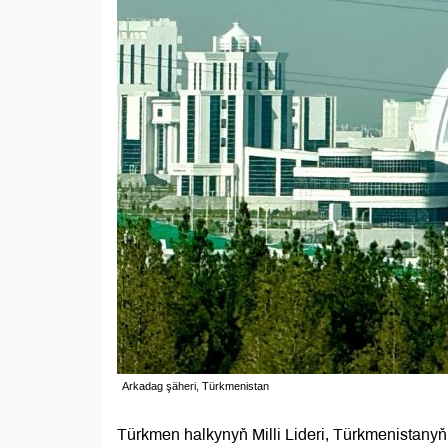
Arkadag şäheri, Türkmenistan
Türkmen halkynyň Milli Lideri, Türkmenistany