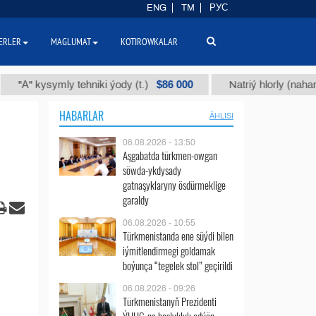
ENG
TM
РУС
ERLER
MAGLUMAT
KOTIROWKALAR
$86 000
ymly tehniki ýody (t.)
Natriý hlorly (nahar duzy) (t.)
HABARLAR
ÄHLISI
06.08.2026 - 13:50
Aşgabatda türkmen-owgan
söwda-ykdysady
gatnaşyklaryny ösdürmeklige
garaldy
06.08.2026 - 10:55
Türkmenistanda ene süýdi bilen
iýmitlendirmegi goldamak
boýunça “tegelek stol” geçirildi
06.08.2026 - 09:26
Türkmenistanyň Prezidenti