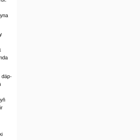
tyna
y
k
unda
i däp-
ň
nyň
ir
ki