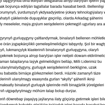
i tapgyrynda bina edilýän desgalarda alnyp barylýan işleriň ý
ak boýunça edilýän tagallalar barada hasabat berdi. Bellenilişi 
rumynyň, ýurdumyzyň ykdysadyýetine ýokary tehnologiýalary
tyň çäklerinde duşuşyklar geçirilip, olarda Arkadag şäherini
 meseleler, maýa goýum serişdelerini çekmegiň ugurlary ara 
gyrynyň gurluşygyny çaltlandyrmak, binalaryň bellenen möhletl
örän jogapkärçilikli çemeleşilmelidigini tabşyrdy. Şol bir wagt
ň, lukmançylyk klasteriniň binalarynyň gurluşygyna, olaryň
ekmek boýunça alnyp barylýan işler netijeli dowam etdirilmelid
aman talaplaryna laýyk gelmelidigini belläp, Milli Liderimiz bu
 ulanylmalydygyny, gurluşyk serişdeleriniň berkligine, uzak
 bu babatda birnäçe görkezmeleri berdi. Häzirki zamanyň täze
eriniň ulanylmagy esasynda gurlan “akylly” şäheriň ikinji
aksatly binalaryň gurluşyk işlerinde milli binagärlik ýörelgeleri
niň utgaşdyrylmagy möhüm talap bolup durýar.
döwrebap ýaşaýyş jaýlaryna ilaty göçürip getirmek işleri bile
alandyrmak babatda görülýän taýýarlyk işleri barada hasabat ber