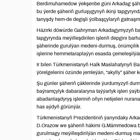
Berdimuhamedow ýekşenbe güni Arkadag şähe
bu ýerde şäheriň gurluşygynyň ikinji tapgyrynd
tanyşdy hem-de degişli ýolbaşçylaryň gatnaşm
Häzirki döwürde Gahryman Arkadagymyzyň başl
tapgyrynda meýilleşdirilen işleriň depgini bar
şäherinde gurulýan medeni-durmuş, önümçilik
işlerine hemmetaraplaýyn esasda çemeleşilýär
Ir bilen Türkmenistanyň Halk Maslahatynyň Baş
ýörelgelerini özünde jemleýän, “akylly” şäher
Şu günler şäheriň çäklerinde ýurdumyzyň du
baýramçylyk dabaralaryna taýýarlyk işleri ýaý
abadanlaşdyryş işleriniň oňyn netijeleri nura
has aýdyň görünýär.
Türkmenistanyň Prezidentiniň ýanyndaky Arkad
D.Orazow we şäheriň häkimi G.Mämmedowa bu ý
gurulmagy meýilleşdirilýän medeni-durmuş maksa