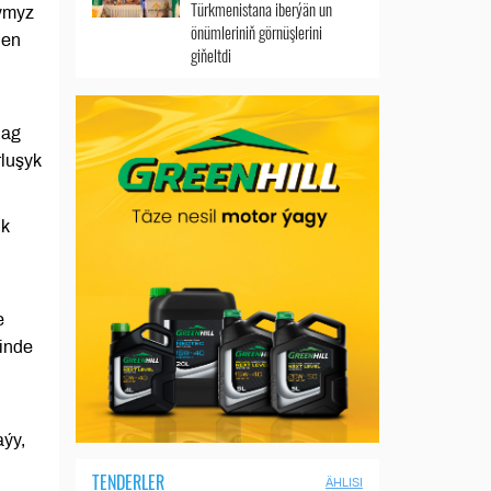
Türkmenistana iberýän un
ymyz
önümleriniň görnüşlerini
len
giňeltdi
dag
rluşyk
ik
e
rinde
aýy,
TENDERLER
ÄHLISI