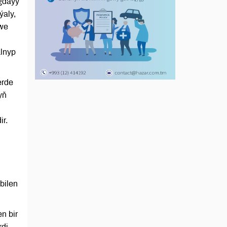
agdaýy
ýaly,
 we
alnyp
erde
yň
ir.
 bilen
n bir
di.