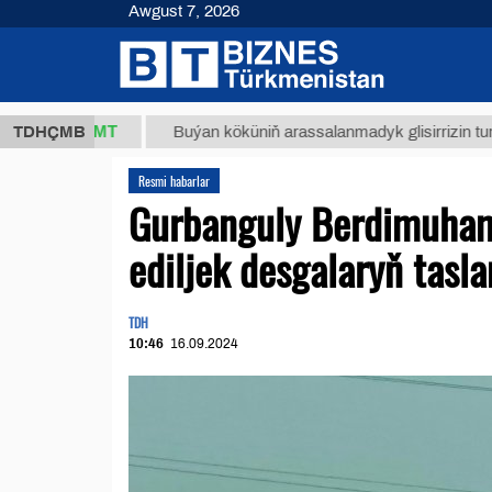
Awgust 7, 2026
8 ТМТ
TDHÇMB
Buýan köküniň arassalanmadyk glisirrizin turşusy (t.)
Resmi habarlar
Gurbanguly Berdimuham
ediljek desgalaryň tasl
TDH
10:46
16.09.2024