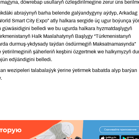
magyna, döwrebap usullaryň özleşdirilmegine zerur üns berilmel
ikdäki abraýynyň barha belende galýandygyny aýdyp, Arkadag
orld Smart City Expo” atly halkara sergide üç ugur boýunça ýör
güwäsidigini belledi we bu ugurda halkara hyzmatdaşlygyň
. Türkmenistanyň Halk Maslahatynyň Başlygy “Türkmenistanyň
llarda durmuş-ykdysady taýdan ösdürmegiň Maksatnamasynda”
ne ýetirilmeginiň şäherleriň keşbini özgertmek we halkymyzyň d
jün edýändigini belledi.
wezipeleri talabalaýyk ýerine ýetirmek babatda alyp barýan
.