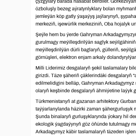
çyzgylary barada hasabat berdiler. Görkezilýä
özboluşly bezeg aýratynlyklary bolan myhmanh
jemleýän köp gatly ýaşaýyş jaýlarynyň, şypa
merkeziň, işewürlik merkeziniň, Oba hojalyk uni
Şeýle hem bu ýerde Gahryman Arkadagymyzyň 
gurulmagy meýilleşdirilýän saglyk seýilgähiniň
meýilleşdirilýän dürli baglaryň, gülleriň, seý
görnüşleri, elektron enjam arkaly dolandyrylýan
Milli Liderimiz desgalaryň şekil taslamalary bil
girizdi. Täze şäheriň çäklerindäki desgalaryň 
edilmelidigini belläp, Gahryman Arkadagymyz 
olaryň keşbinde desgalaryň ähmiýetine laýyk g
Türkmenistanyň at gazanan arhitektory Gurba
taýýarlanylanda häzirki zaman şähergurluşyk 
Şunda binalaryň gurluşyklarynda ýokary hil der
ekologik ýagdaýynyň göz öňünde tutulmagy möh
Arkadagymyz käbir taslamalaryň täzeden işlen