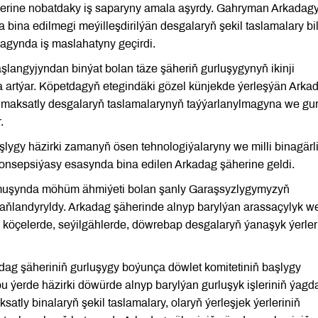
rine nobatdaky iş saparyny amala aşyrdy. Gahryman Arkadag
a bina edilmegi meýilleşdirilýän desgalaryň şekil taslamalary bi
agynda iş maslahatyny geçirdi.
angyjyndan binýat bolan täze şäheriň gurluşygynyň ikinji
ha artýar. Köpetdagyň etegindäki gözel künjekde ýerleşýän Arka
 maksatly desgalaryň taslamalarynyň taýýarlanylmagyna we gu
.
lygy häzirki zamanyň ösen tehnologiýalaryny we milli binagärl
 konsepsiýasy esasynda bina edilen Arkadag şäherine geldi.
rmuşynda möhüm ähmiýeti bolan şanly Garaşsyzlygymyzyň
baňlandyryldy. Arkadag şäherinde alnyp barylýan arassaçylyk w
na köçelerde, seýilgählerde, döwrebap desgalaryň ýanaşyk ýerle
ag şäheriniň gurluşygy boýunça döwlet komitetiniň başlygy
erde häzirki döwürde alnyp barylýan gurluşyk işleriniň ýagd
tly binalaryň şekil taslamalary, olaryň ýerleşjek ýerleriniň