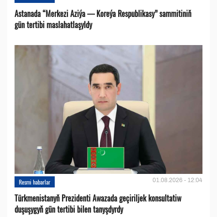
Astanada “Merkezi Aziýa — Koreýa Respublikasy” sammitiniň
gün tertibi maslahatlaşyldy
01.08.2026 - 12:04
Resmi habarlar
Türkmenistanyň Prezidenti Awazada geçiriljek konsultatiw
duşuşygyň gün tertibi bilen tanyşdyrdy