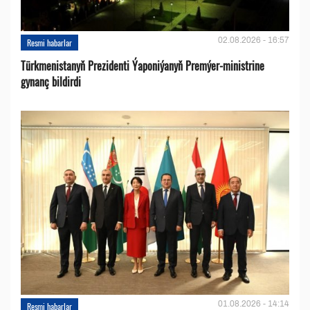
02.08.2026 - 16:57
Resmi habarlar
Türkmenistanyň Prezidenti Ýaponiýanyň Premýer-ministrine
gynanç bildirdi
01.08.2026 - 14:14
Resmi habarlar