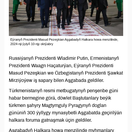
Eýranyň Prezidenti Masud Pezeşkian Aşgabadyň Halkara howa menzilinde,
2024-nji ýylyň 10-njy oktýabry
Russiýanyň Prezidenti Wladimir Putin, Ermenistanyň
Prezidenti Waagn Haçaturýan, Eýranyň Prezidenti
Masud Pezeşkian we Özbegistanyň Prezidenti Şawkat
Mirziýoýew iş sapary bilen Aşgabada geldiler.
Türkmenistanyň resmi metbugatynyň penşenbe güni
habar bermegine görä, döwlet Baştutanlary beýik
türkmen şahyry Magtymguly Pyragynyň doglan
gününiň 300 ýyllygy mynasybetli Aşgabatda geçirilýän
halkara foruma gatnaşmak üçin geldiler.
Aşgabadyň Halkara howa menzilinde myhmanlary