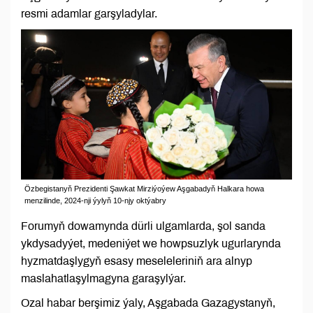
resmi adamlar garşyladylar.
Özbegistanyň Prezidenti Şawkat Mirziýoýew Aşgabadyň Halkara howa
menzilinde, 2024-nji ýylyň 10-njy oktýabry
Forumyň dowamynda dürli ulgamlarda, şol sanda
ykdysadyýet, medeniýet we howpsuzlyk ugurlarynda
hyzmatdaşlygyň esasy meseleleriniň ara alnyp
maslahatlaşylmagyna garaşylýar.
Ozal habar berşimiz ýaly, Aşgabada Gazagystanyň,