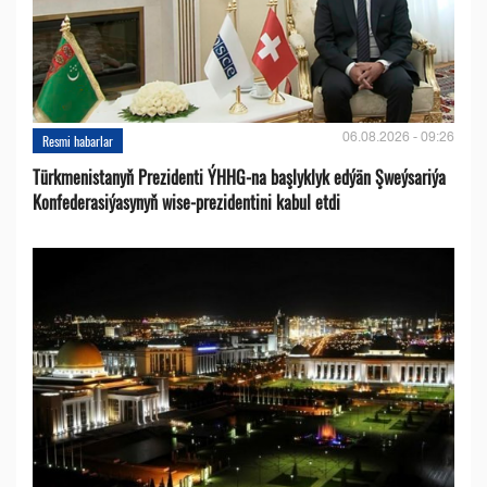
06.08.2026 - 09:26
Resmi habarlar
Türkmenistanyň Prezidenti ÝHHG-na başlyklyk edýän Şweýsariýa
Konfederasiýasynyň wise-prezidentini kabul etdi