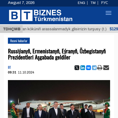
Awgust 7, 2026
ENG
TM
РУС
Toggl
navig
$12935,18
Buýan köküniň arassalanmadyk glisirrizin turşusy (t.)
TDHÇMB
Resmi habarlar
Russiýanyň, Ermenistanyň, Eýranyň, Özbegistanyň
Prezidentleri Aşgabada geldiler
BT
09:31
11.10.2024