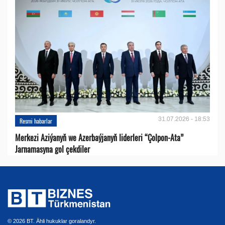
31.07.2026 - 18:53
Resmi habarlar
Merkezi Aziýanyň we Azerbaýjanyň liderleri “Çolpon-Ata”
Jarnamasyna gol çekdiler
© 2026 BT. Ähli hukuklar goralandyr.