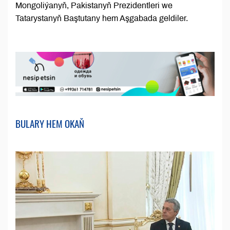
Mongoliýanyň, Pakistanyň Prezidentleri we
Tatarystanyň Baştutany hem Aşgabada geldiler.
BULARY HEM OKAŇ