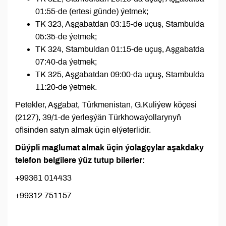
01:55-de (ertesi günde) ýetmek;
TK 323, Aşgabatdan 03:15-de uçuş, Stambulda
05:35-de ýetmek;
TK 324, Stambuldan 01:15-de uçuş, Aşgabatda
07:40-da ýetmek;
TK 325, Aşgabatdan 09:00-da uçuş, Stambulda
11:20-de ýetmek.
Petekler, Aşgabat, Türkmenistan, G.Kuliýew köçesi
(2127), 39/1-de ýerleşýän Türkhowaýollarynyň
ofisinden satyn almak üçin elýeterlidir.
Düýpli maglumat almak üçin ýolagçylar aşakdaky
telefon belgilere ýüz tutup bilerler:
+99361 014433
+99312 751157