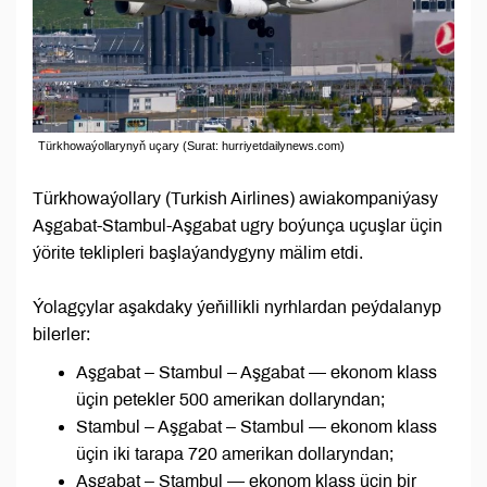
Türkhоwaýollarynyň uçary (Surat: hurriyetdailynews.com)
Türkhowaýollary (Turkish Airlines) awiakompaniýasy
Aşgabat-Stambul-Aşgabat ugry boýunça uçuşlar üçin
ýörite teklipleri başlaýandygyny mälim etdi.
Ýolagçylar aşakdaky ýeňillikli nyrhlardan peýdalanyp
bilerler:
Aşgabat – Stambul – Aşgabat — ekonom klass
üçin petekler 500 amerikan dollaryndan;
Stambul – Aşgabat – Stambul — ekonom klass
üçin iki tarapa 720 amerikan dollaryndan;
Aşgabat – Stambul — ekonom klass üçin bir