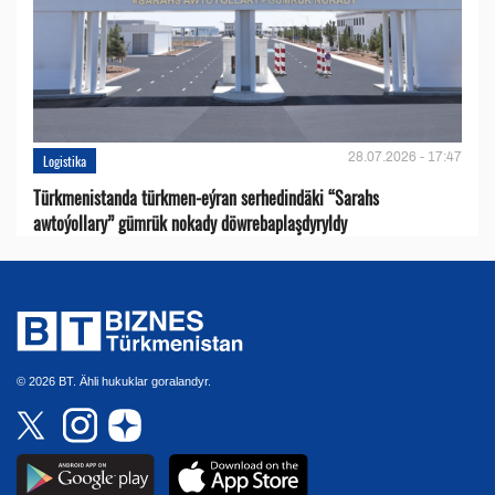
28.07.2026 - 17:47
Logistika
Türkmenistanda türkmen-eýran serhedindäki “Sarahs
awtoýollary” gümrük nokady döwrebaplaşdyryldy
© 2026 BT. Ähli hukuklar goralandyr.