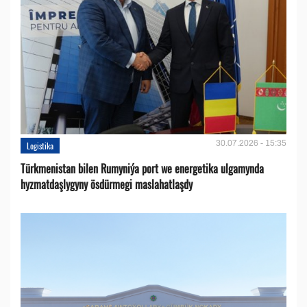
30.07.2026 - 15:35
Logistika
Türkmenistan bilen Rumyniýa port we energetika ulgamynda
hyzmatdaşlygyny ösdürmegi maslahatlaşdy