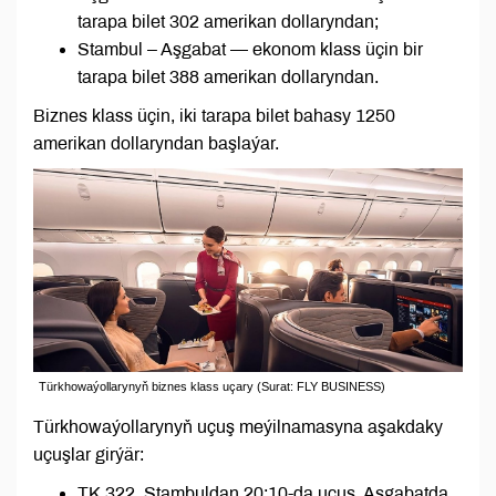
tarapa bilet 302 amerikan dollaryndan;
Stambul – Aşgabat — ekonom klass üçin bir
tarapa bilet 388 amerikan dollaryndan.
Biznes klass üçin, iki tarapa bilet bahasy 1250
amerikan dollaryndan başlaýar.
Türkhоwaýollarynyň biznes klass uçary (Surat: FLY BUSINESS)
Türkhowaýollarynyň uçuş meýilnamasyna aşakdaky
uçuşlar girýär:
TK 322, Stambuldan 20:10-da uçuş, Aşgabatda