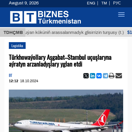
Awgust 9, 2026
ENG
TM
РУС
Toggl
navig
$12935,18
TDHÇMB
Buýan köküniň arassalanmadyk glisirrizin turşusy (t.)
Logistika
Türkhowaýollary Aşgabat–Stambul uçuşlaryna
aýratyn arzanladyşlary yglan etdi
BT
12:12
18.10.2024