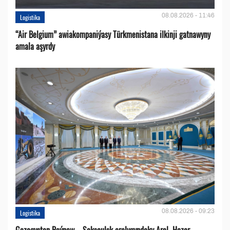
08.08.2026 - 11:46
Logistika
“Air Belgium” awiakompaniýasy Türkmenistana ilkinji gatnawyny
amala aşyrdy
08.08.2026 - 09:23
Logistika
Gazagystan Beýnew – Saksaulsk aralygyndaky Aral–Hazar