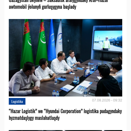
awtomobil ýolunyň gurluşygyna başlady
07.08.2026 - 09:32
Logistika
“Hazar Logistik” we “Hyundai Corporation” logistika pudagyndaky
hyzmatdaşlygy maslahatlaşdy