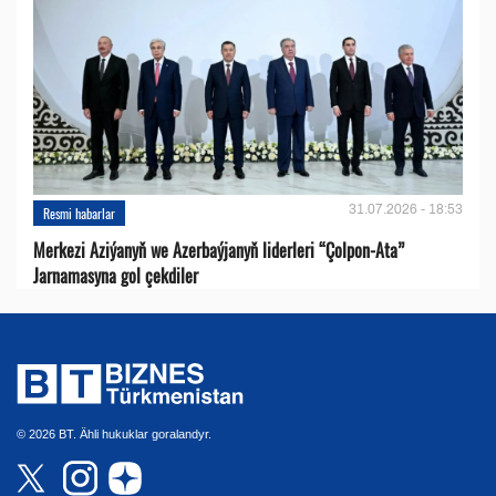
31.07.2026 - 18:53
Resmi habarlar
Merkezi Aziýanyň we Azerbaýjanyň liderleri “Çolpon-Ata”
Jarnamasyna gol çekdiler
© 2026 BT. Ähli hukuklar goralandyr.