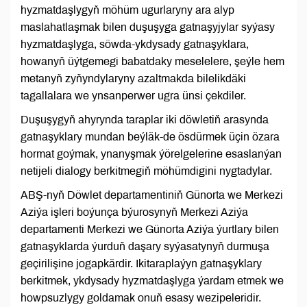
hyzmatdaşlygyň möhüm ugurlaryny ara alyp
maslahatlaşmak bilen duşuşyga gatnaşyjylar syýasy
hyzmatdaşlyga, söwda-ykdysady gatnaşyklara,
howanyň üýtgemegi babatdaky meselelere, şeýle hem
metanyň zyňyndylaryny azaltmakda bilelikdäki
tagallalara we ynsanperwer ugra ünsi çekdiler.
Duşuşygyň ahyrynda taraplar iki döwletiň arasynda
gatnaşyklary mundan beýläk-de ösdürmek üçin özara
hormat goýmak, ynanyşmak ýörelgelerine esaslanýan
netijeli dialogy berkitmegiň möhümdigini nygtadylar.
ABŞ-nyň Döwlet departamentiniň Günorta we Merkezi
Aziýa işleri boýunça býurosynyň Merkezi Aziýa
departamenti Merkezi we Günorta Aziýa ýurtlary bilen
gatnaşyklarda ýurduň daşary syýasatynyň durmuşa
geçirilişine jogapkärdir. Ikitaraplaýyn gatnaşyklary
berkitmek, ykdysady hyzmatdaşlyga ýardam etmek we
howpsuzlygy goldamak onuň esasy wezipeleridir.