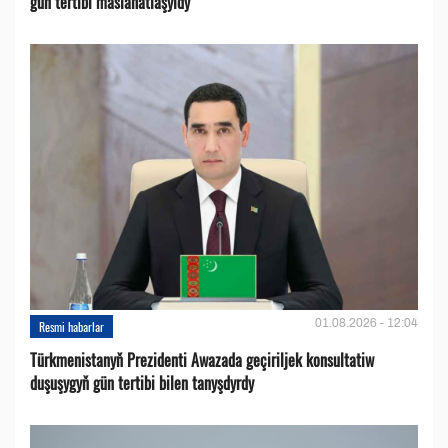
gün tertibi maslahatlaşyldy
01.08.2026 - 12:04
Resmi habarlar
Türkmenistanyň Prezidenti Awazada geçiriljek konsultatiw
duşuşygyň gün tertibi bilen tanyşdyrdy