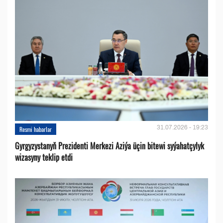
31.07.2026 - 19:23
Resmi habarlar
Gyrgyzystanyň Prezidenti Merkezi Aziýa üçin bitewi syýahatçylyk
wizasyny teklip etdi