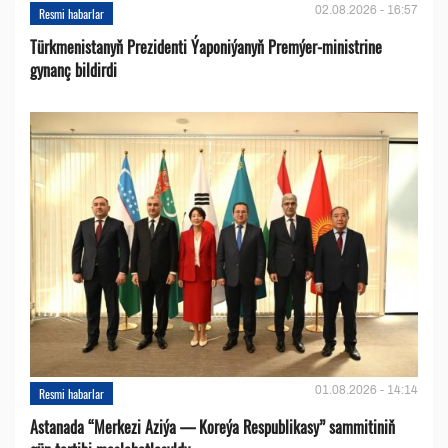
02.08.2026 - 16:57
Resmi habarlar
Türkmenistanyň Prezidenti Ýaponiýanyň Premýer-ministrine
gynanç bildirdi
01.08.2026 - 14:14
Resmi habarlar
Astanada “Merkezi Aziýa — Koreýa Respublikasy” sammitiniň