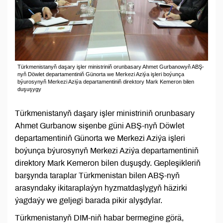
Türkmenistanyň daşary işler ministriniň orunbasary Ahmet Gurbanowyň ABŞ-
nyň Döwlet departamentiniň Günorta we Merkezi Aziýa işleri boýunça
býurosynyň Merkezi Aziýa departamentiniň direktory Mark Kemeron bilen
duşuşygy
Türkmenistanyň daşary işler ministriniň orunbasary
Ahmet Gurbanow sişenbe güni ABŞ-nyň Döwlet
departamentiniň Günorta we Merkezi Aziýa işleri
boýunça býurosynyň Merkezi Aziýa departamentiniň
direktory Mark Kemeron bilen duşuşdy. Gepleşikleriň
barşynda taraplar Türkmenistan bilen ABŞ-nyň
arasyndaky ikitaraplaýyn hyzmatdaşlygyň häzirki
ýagdaýy we geljegi barada pikir alyşdylar.
Türkmenistanyň DIM-niň habar bermegine görä,