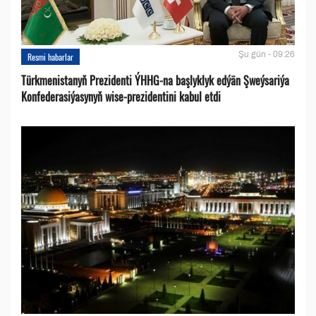
Şu gün - 09:26
Resmi habarlar
Türkmenistanyň Prezidenti ÝHHG-na başlyklyk edýän Şweýsariýa
Konfederasiýasynyň wise-prezidentini kabul etdi