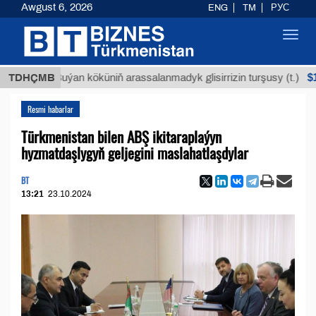
Awgust 6, 2026
ENG
TM
РУС
Toggl
navig
$12935,1
TDHÇMB
Buýan köküniň arassalanmadyk glisirrizin turşusy (t.)
Resmi habarlar
Türkmenistan bilen ABŞ ikitaraplaýyn
hyzmatdaşlygyň geljegini maslahatlaşdylar
BT
13:21
23.10.2024