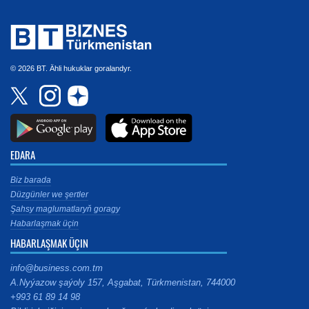
© 2026 BT. Ähli hukuklar goralandyr.
EDARA
Biz barada
Düzgünler we şertler
Şahsy maglumatlaryň goragy
Habarlaşmak üçin
HABARLAŞMAK ÜÇIN
info@business.com.tm
A.Nyýazow şaýoly 157, Aşgabat, Türkmenistan, 744000
+993 61 89 14 98