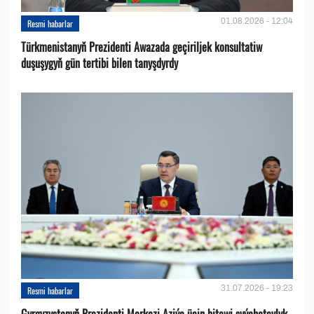
01.08.2026 - 12:04
Resmi habarlar
Türkmenistanyň Prezidenti Awazada geçiriljek konsultatiw
duşuşygyň gün tertibi bilen tanyşdyrdy
31.07.2026 - 19:23
Resmi habarlar
Gyrgyzystanyň Prezidenti Merkezi Aziýa üçin bitewi syýahatçylyk