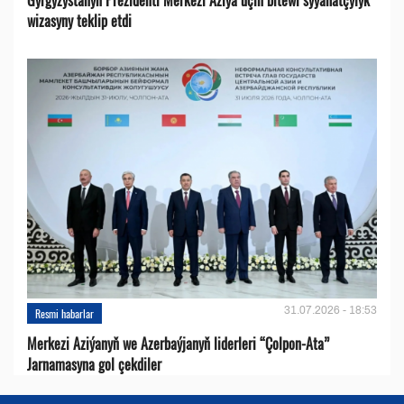
wizasyny teklip etdi
31.07.2026 - 18:53
Resmi habarlar
Merkezi Aziýanyň we Azerbaýjanyň liderleri “Çolpon-Ata”
Jarnamasyna gol çekdiler