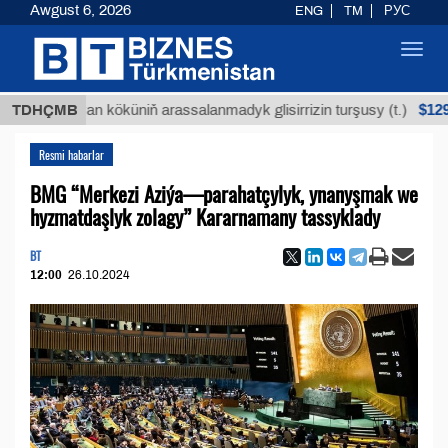
Awgust 6, 2026
ENG
TM
РУС
Toggl
navig
$12935,18
Buýan köküniň arassalanmadyk glisirrizin turşusy (t.)
TDHÇMB
Resmi habarlar
BMG “Merkezi Aziýa—parahatçylyk, ynanyşmak we
hyzmatdaşlyk zolagy” Kararnamany tassyklady
BT
12:00
26.10.2024