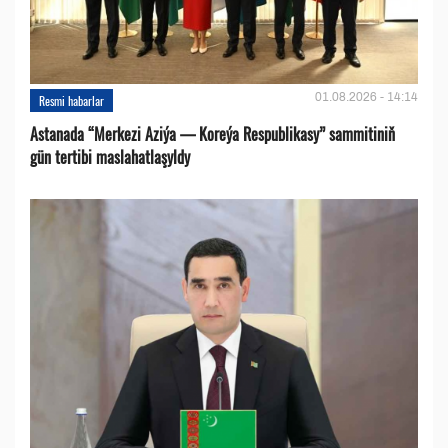
01.08.2026 - 14:14
Resmi habarlar
Astanada “Merkezi Aziýa — Koreýa Respublikasy” sammitiniň
gün tertibi maslahatlaşyldy