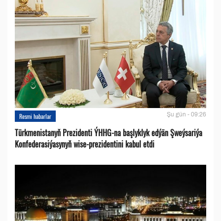
Şu gün - 09:26
Resmi habarlar
Türkmenistanyň Prezidenti ÝHHG-na başlyklyk edýän Şweýsariýa
Konfederasiýasynyň wise-prezidentini kabul etdi