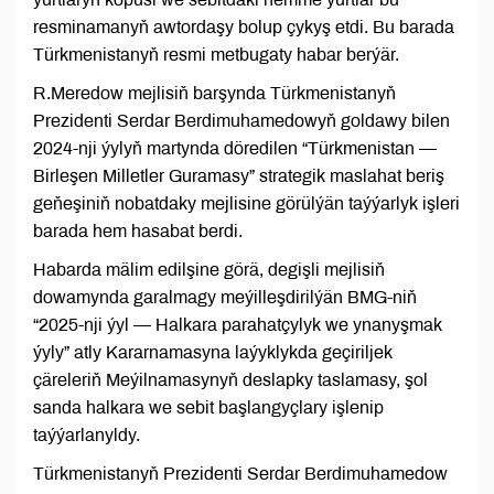
resminamanyň awtordaşy bolup çykyş etdi. Bu barada
Türkmenistanyň resmi metbugaty habar berýär.
R.Meredow mejlisiň barşynda Türkmenistanyň
Prezidenti Serdar Berdimuhamedowyň goldawy bilen
2024-nji ýylyň martynda döredilen “Türkmenistan —
Birleşen Milletler Guramasy” strategik maslahat beriş
geňeşiniň nobatdaky mejlisine görülýän taýýarlyk işleri
barada hem hasabat berdi.
Habarda mälim edilşine görä, degişli mejlisiň
dowamynda garalmagy meýilleşdirilýän BMG-niň
“2025-nji ýyl — Halkara parahatçylyk we ynanyşmak
ýyly” atly Kararnamasyna laýyklykda geçiriljek
çäreleriň Meýilnamasynyň deslapky taslamasy, şol
sanda halkara we sebit başlangyçlary işlenip
taýýarlanyldy.
Türkmenistanyň Prezidenti Serdar Berdimuhamedow