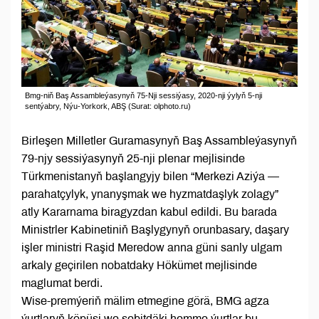
Bmg-niň Baş Assambleýasynyň 75-Nji sessiýasy, 2020-nji ýylyň 5-nji
sentýabry, Nýu-Yorkork, ABŞ (Surat: olphoto.ru)
Birleşen Milletler Guramasynyň Baş Assambleýasynyň
79-njy sessiýasynyň 25-nji plenar mejlisinde
Türkmenistanyň başlangyjy bilen “Merkezi Aziýa —
parahatçylyk, ynanyşmak we hyzmatdaşlyk zolagy”
atly Kararnama biragyzdan kabul edildi. Bu barada
Ministrler Kabinetiniň Başlygynyň orunbasary, daşary
işler ministri Raşid Meredow anna güni sanly ulgam
arkaly geçirilen nobatdaky Hökümet mejlisinde
maglumat berdi.
Wise-premýeriň mälim etmegine görä, BMG agza
ýurtlaryň köpüsi we sebitdäki hemme ýurtlar bu