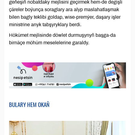
geňeşiň nobatdaky mejlisini geçirmek hem-de degişli
çäreler boýunça soraglary ara alyp maslahatlaşmak
bilen bagly teklibi goldap, wise-premýer, daşary işler
ministrine anyk tabşyryklary berdi.
Hökümet mejlisinde döwlet durmuşynyň başga-da
birnäçe möhüm meselelerine garaldy.
BULARY HEM OKAŇ