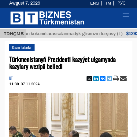
Awgust 7, 2026
ENG
TM
РУС
Toggl
navig
$12935,18
Buýan köküniň arassalanmadyk glisirrizin turşusy (t.)
TDHÇMB
Resmi habarlar
Türkmenistanyň Prezidenti kazyýet ulgamynda
kazylary wezipä belledi
BT
11:39
07.11.2024