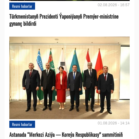
02.08.2026 - 16:57
Resmi habarlar
Türkmenistanyň Prezidenti Ýaponiýanyň Premýer-ministrine
gynanç bildirdi
01.08.2026 - 14:14
Resmi habarlar
Astanada “Merkezi Aziýa — Koreýa Respublikasy” sammitiniň