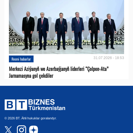
31.07.2026 - 18:53
Resmi habarlar
Merkezi Aziýanyň we Azerbaýjanyň liderleri “Çolpon-Ata”
Jarnamasyna gol çekdiler
© 2026 BT. Ähli hukuklar goralandyr.