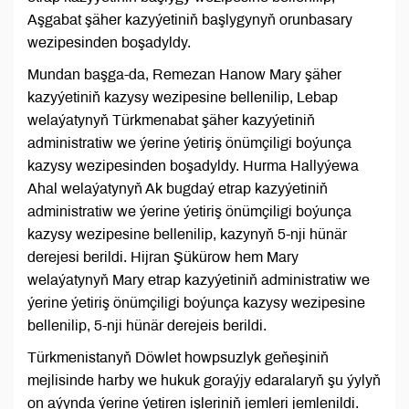
Aşgabat şäher kazyýetiniň başlygynyň orunbasary
wezipesinden boşadyldy.
Mundan başga-da, Remezan Hanow Mary şäher
kazyýetiniň kazysy wezipesine bellenilip, Lebap
welaýatynyň Türkmenabat şäher kazyýetiniň
administratiw we ýerine ýetiriş önümçiligi boýunça
kazysy wezipesinden boşadyldy. Hurma Hallyýewa
Ahal welaýatynyň Ak bugdaý etrap kazyýetiniň
administratiw we ýerine ýetiriş önümçiligi boýunça
kazysy wezipesine bellenilip, kazynyň 5-nji hünär
derejesi berildi. Hijran Şükürow hem Mary
welaýatynyň Mary etrap kazyýetiniň administratiw we
ýerine ýetiriş önümçiligi boýunça kazysy wezipesine
bellenilip, 5-nji hünär derejeis berildi.
Türkmenistanyň Döwlet howpsuzlyk geňeşiniň
mejlisinde harby we hukuk goraýjy edaralaryň şu ýylyň
on aýynda ýerine ýetiren işleriniň jemleri jemlenildi.