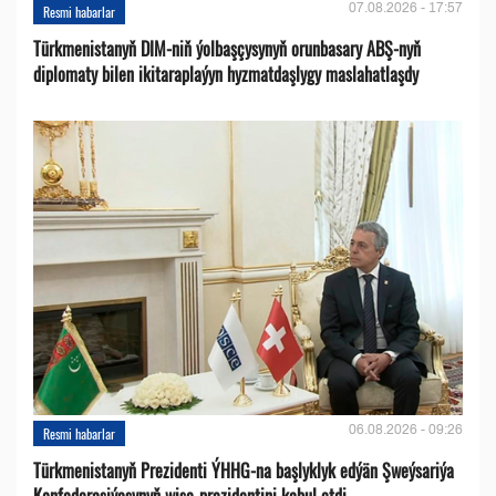
07.08.2026 - 17:57
Resmi habarlar
Türkmenistanyň DIM-niň ýolbaşçysynyň orunbasary ABŞ-nyň
diplomaty bilen ikitaraplaýyn hyzmatdaşlygy maslahatlaşdy
06.08.2026 - 09:26
Resmi habarlar
Türkmenistanyň Prezidenti ÝHHG-na başlyklyk edýän Şweýsariýa
Konfederasiýasynyň wise-prezidentini kabul etdi