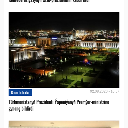
02.08.2026 - 16:57
Resmi habarlar
Türkmenistanyň Prezidenti Ýaponiýanyň Premýer-ministrine
gynanç bildirdi