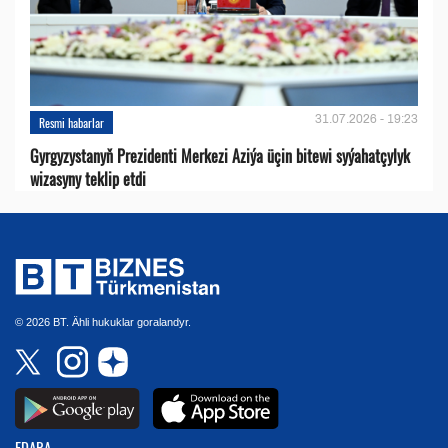
31.07.2026 - 19:23
Resmi habarlar
Gyrgyzystanyň Prezidenti Merkezi Aziýa üçin bitewi syýahatçylyk
wizasyny teklip etdi
© 2026 BT. Ähli hukuklar goralandyr.
EDARA