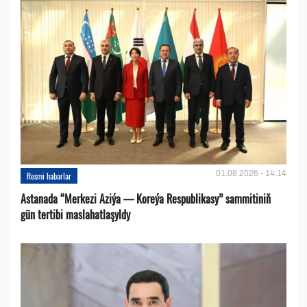
01.08.2026 - 14:14
Resmi habarlar
Astanada “Merkezi Aziýa — Koreýa Respublikasy” sammitiniň
gün tertibi maslahatlaşyldy