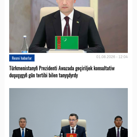
01.08.2026 - 12:04
Resmi habarlar
Türkmenistanyň Prezidenti Awazada geçiriljek konsultatiw
duşuşygyň gün tertibi bilen tanyşdyrdy