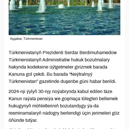
Aşgabat, Türkmenistan
Türkmenistanyň Prezidenti Serdar Berdimuhamedow
Türkmenistanyň Administratiw hukuk bozulmalary
hakynda kodeksine üýtgetmeler girizmek barada
Kanuna gol çekdi. Bu barada “Neýtralnyý
Türkmenistan” gazetinde duşenbe güni habar berildi.
2024-nji ýylyň 30-njy noýabrynda kabul edilen täze
Kanun raýata pensiýa we goşmaça tölegleri bellemek
hukugynyň möhletleriniň bozulandygy ýa-da
resminamalaryň nädogry berlendigi üçin jerimeleri göz
öňünde tutýar.