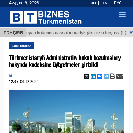
Awgust 8, 2026
ENG
TM
РУС
Toggl
navig
$12935,1
TDHÇMB
Buýan köküniň arassalanmadyk glisirrizin turşusy (t.)
Resmi habarlar
Türkmenistanyň Administratiw hukuk bozulmalary
hakynda kodeksine üýtgetmeler girizildi
BT
12:07
06.12.2024