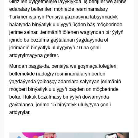
Girizilen üýtgetmelere laýyklykda, iş berijiler we arhiw
edaralary bellenilen möhletde resminamalary
Türkmenistanyň Pensiýa gaznasyna tabşyrmadyk
halatynda binýatlyk ululygyň üçden bäş möçberinde
jerime salnar. Jerimäniň tölenen wagtyndan bir ýylyň
içinde bu bozulma gaýtalanan ýagdaýynda ol
jerimäniň binýatlyk ululygynyň 10-na çenli
artdyrylmagyna getirer.
Mundan başga-da, pensiýa we goşmaça tölegleri
bellemekde nädogry resminamalaryň berlen
ýagdaýynda ýolbaşçy adamlara salynýan jerimäniň
möçberi binýatlyk ululygyň bäşden on möçberinde
bolar. Hukuk bozulmasy bir ýylyň dowamynda
gaýtalansa, jerime 15 binýatlyk ululygyna çenli
artdyrylar.