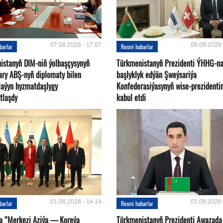
07.08.2026 - 17:57
06.08.2026 
barlar
Resmi habarlar
istanyň DIM-niň ýolbaşçysynyň
Türkmenistanyň Prezidenti ÝHHG-n
ary ABŞ-nyň diplomaty bilen
başlyklyk edýän Şweýsariýa
plaýyn hyzmatdaşlygy
Konfederasiýasynyň wise-prezidentin
tlaşdy
kabul etdi
01.08.2026 - 14:14
01.08.2026 
barlar
Resmi habarlar
a “Merkezi Aziýa — Koreýa
Türkmenistanyň Prezidenti Awazada