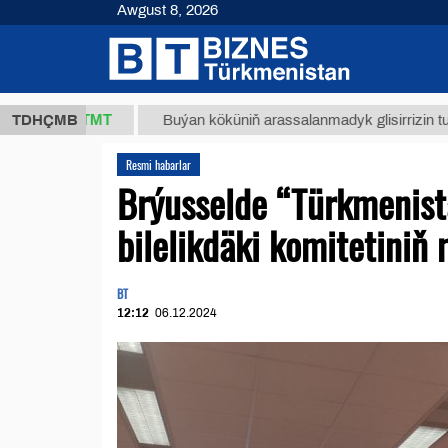
Awgust 8, 2026
37,8 ТМТ
TDHÇMB
Buýan köküniň arassalanmadyk glisirrizin turşusy (t
Resmi habarlar
Brýusselde “Türkmenist
bilelikdäki komitetiniň m
BT
12:12
06.12.2024