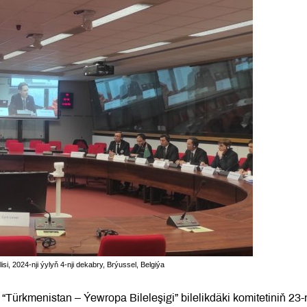
lisi, 2024-nji ýylyň 4-nji dekabry, Brýussel, Belgiýa
Türkmenistan – Ýewropa Bileleşigi” bilelikdäki komitetiniň 23-n