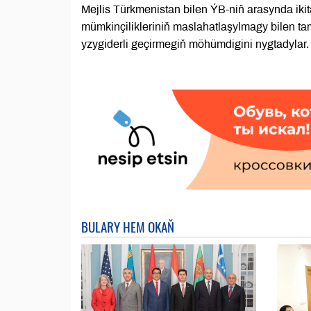
Mejlis Türkmenistan bilen ÝB-niň arasynda ik
mümkinçilikleriniň maslahatlaşylmagy bilen t
yzygiderli geçirmegiň möhümdigini nygtadylar.
BULARY HEM OKAŇ