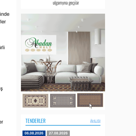
ulgamyna geçýär
minde
ler
rli
üş
TENDERLER
ÄHLISI
er
06.08.2026
27.08.2026