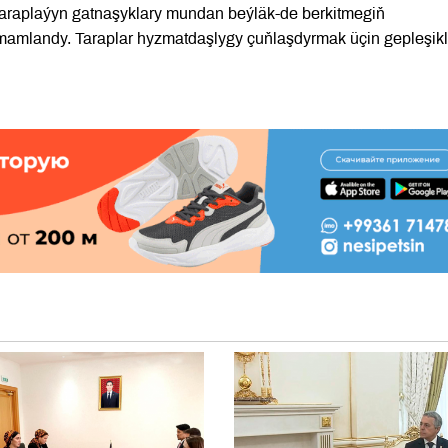
itaraplaýyn gatnaşyklary mundan beýläk-de berkitmegiň
amamlandy. Taraplar hyzmatdaşlygy çuňlaşdyrmak üçin gepleşikl