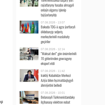
Türkmenistanda daşary ýurt
raýatlaryny hasaba almagyň
onlaýn ulgamy işlenip
taýýarlanyldy
07.08.2026 - 13:07
Bakuda TDG-ä agza ýurtlaryň
öňdebaryjy seljeriş
merkezleriniň maslahaty
geçiriler
07.08.2026 - 12:14
“Maksat deri” gön önümleriniň
70 göterimden gowragyny
eksport etdi
07.08.2026 - 11:42
Irakliý Kobahidze Merkezi
Aziýa bilen hyzmatdaşlygyň
ähmiýetini belledi
07.08.2026 - 10:01
Belarusyň Türkmenistandaky
ilçihanasy elektron nobat
ji