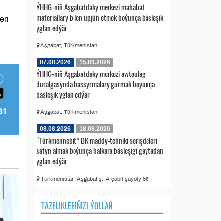
ÝHHG-niň Aşgabatdaky merkezi mahabat
materiallary bilen üpjün etmek boýunça bäsleşik
eri
yglan edýär
Aşgabat, Türkmenistan
07.08.2026
15.09.2026
ÝHHG-niň Aşgabatdaky merkezi awtoulag
duralgasynda bassyrmalary gurmak boýunça
bäsleşik yglan edýär
Aşgabat, Türkmenistan
08.08.2026
18.09.2026
“Türkmennebit” DK maddy-tehniki serişdeleri
satyn almak boýunça halkara bäsleşigi gaýtadan
yglan edýär
Türkmenistan, Aşgabat ş., Arçabil şaýoly 56
TÄZELIKLERIŇIZI ÝOLLAŇ