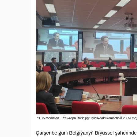
“Türkmenistan – Ýewropa Bileleşigi” bilelikdäki komitetiniň 23-nji mej
Çarşenbe güni Belgiýanyň Brýussel şäherinde “