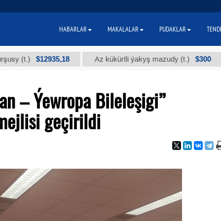
HABARLAR
MAKALALAR
PUDAKLAR
TEND
$12935,18
$300
.)
Az kükürtli ýakyş mazudy (t.)
"А"
an – Ýewropa Bileleşigi”
ejlisi geçirildi