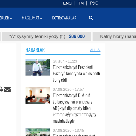
ENG
TM
РУС
ERLER
MAGLUMAT
KOTIROWKALAR
$86 000
 kysymly tehniki ýody (t.)
Natriý hlorly (nahar duzy) 
HABARLAR
ÄHLISI
Şu gün - 11:23
Türkmenistanyň Prezidenti
Hazaryň kenarynda welosipedli
ýöriş etdi
07.08.2026 - 17:57
Türkmenistanyň DIM-niň
ýolbaşçysynyň orunbasary
ABŞ-nyň diplomaty bilen
ikitaraplaýyn hyzmatdaşlygy
maslahatlaşdy
07.08.2026 - 13:45