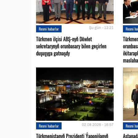
Şu gün - 13:21
Resmi habarlar
Resmi ha
Türkmen ilçisi ABŞ-nyň Döwlet
Türkmen
sekretarynyň orunbasary bilen geçirlen
orunbas
duşuşyga gatnaşdy
ikitara
maslaha
02.08.2026 - 16:57
Resmi habarlar
Resmi ha
Türkmenistanyň Prezidenti Ýaponiýanyň
Astanad