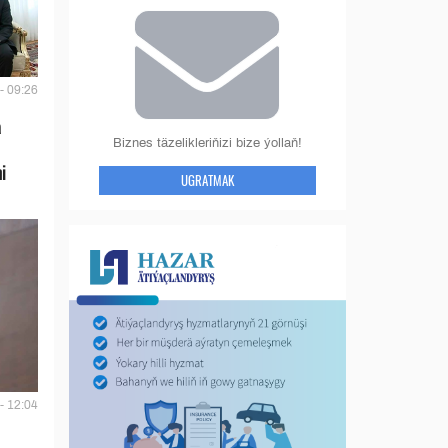
- 09:26
a
Biznes täzelikleriňizi bize ýollaň!
i
UGRATMAK
- 12:04