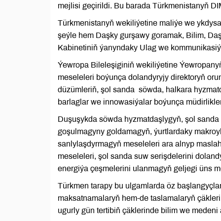
mejlisi geçirildi. Bu barada Türkmenistanyň DI
Türkmenistanyň wekiliýetine maliýe we ykdysad
şeýle hem Daşky gurşawy goramak, Bilim, Daşary
Kabinetiniň ýanyndaky Ulag we kommunikasiýala
Ýewropa Bileleşiginiň wekiliýetine Ýewropany
meseleleri boýunça dolandyryjy direktoryň oru
düzümleriň, şol sanda söwda, halkara hyzmatd
barlaglar we innowasiýalar boýunça müdirliklerin
Duşuşykda söwda hyzmatdaşlygyň, şol sand
goşulmagyny goldamagyň, ýurtlardaky makroy
sanlylaşdyrmagyň meseleleri ara alnyp maslah
meseleleri, şol sanda suw serişdelerini dolan
energiýa çeşmelerini ulanmagyň geljegi üns m
Türkmen tarapy bu ulgamlarda öz başlangyçl
maksatnamalaryň hem-de taslamalaryň çäklerin
ugurly gün tertibiň çäklerinde bilim we medeni