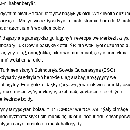
M-ni habar berýär.
yýet ministri Serdar Joraýew başlyklyk etdi. Wekiliýetiň düzü
 işler, Maliýe we ykdysadyýet ministrlikleriniň hem-de Ministr
r agentliginiň wekilleri boldy.
ň daşary aragatnaşyklar gullugynyň Ýewropa we Merkezi Aziýa
nbasary Luk Dewin başlyklyk etdi. ÝB-niň wekiliýet düzümine dü
aşlygy, ulag, energetika, bilim we medeniýet, şeýle hem ylmy
iň wekilleri girdiler.
a Türkmenistanyň Bütindünýä Söwda Guramasyna (BSG)
kdysady ýagdaýlaryň hem-de ulag arabaglanyşygyny we
atlaşyldy. Energetika, daşky gurşawy goramak we durnukly ös
dyrmak, metan zyňyndylaryny azaltmak, gaýtadan dikeldilýän
erkezinde boldy.
aryny tanyşdyran bolsa, ÝB “BOMCA” we “CADAP” ýaly birnäçe
de hyzmatdaşlyk üçin mümkinçiliklerini hödürledi. Ynsanperw
 alyşmalaryň meseleleri maslahatlaşyldy.