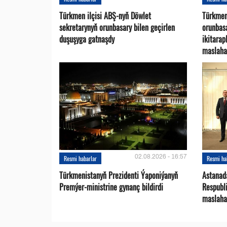
Türkmen ilçisi ABŞ-nyň Döwlet
Türkmen
sekretarynyň orunbasary bilen geçirlen
orunbas
duşuşyga gatnaşdy
ikitara
maslaha
02.08.2026 - 16:57
Resmi habarlar
Resmi ha
Türkmenistanyň Prezidenti Ýaponiýanyň
Astanad
Premýer-ministrine gynanç bildirdi
Respubli
maslaha