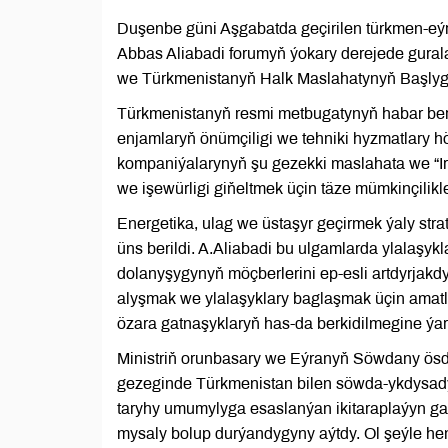
Duşenbe güni Aşgabatda geçirilen türkmen-eý
Abbas Aliabadi forumyň ýokary derejede gur
we Türkmenistanyň Halk Maslahatynyň Başlyg
Türkmenistanyň resmi metbugatynyň habar ber
enjamlaryň önümçiligi we tehniki hyzmatlary 
kompaniýalarynyň şu gezekki maslahata we “I
we işewürligi giňeltmek üçin täze mümkinçilikl
Energetika, ulag we üstaşyr geçirmek ýaly s
üns berildi. A.Aliabadi bu ulgamlarda ylalaşy
dolanyşygynyň möçberlerini ep-esli artdyrjakdy
alyşmak we ylalaşyklary baglaşmak üçin amatl
özara gatnaşyklaryň has-da berkidilmegine ýa
Ministriň orunbasary we Eýranyň Söwdany ö
gezeginde Türkmenistan bilen söwda-ykdysad
taryhy umumylyga esaslanýan ikitaraplaýyn gat
mysaly bolup durýandygyny aýtdy. Ol şeýle h