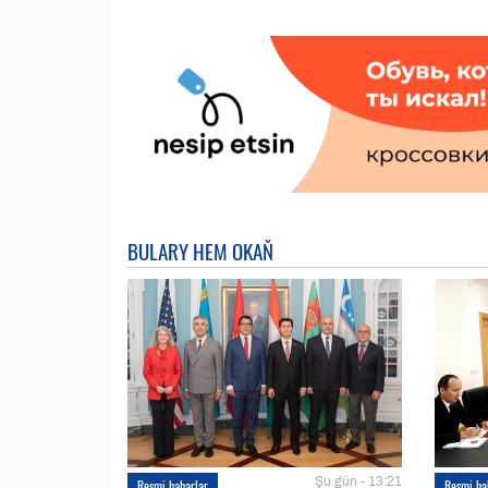
BULARY HEM OKAŇ
Şu gün - 13:21
Resmi habarlar
Resmi ha