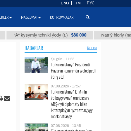
ENG
TM
РУС
ERLER
MAGLUMAT
KOTIROWKALAR
$86 000
А" kysymly tehniki ýody (t.)
Natriý hlorly (nahar duzy
HABARLAR
ÄHLISI
Şu gün - 11:23
Türkmenistanyň Prezidenti
Hazaryň kenarynda welosipedli
ýöriş etdi
07.08.2026 - 17:57
Türkmenistanyň DIM-niň
ýolbaşçysynyň orunbasary
ABŞ-nyň diplomaty bilen
ikitaraplaýyn hyzmatdaşlygy
maslahatlaşdy
07.08.2026 - 13:45