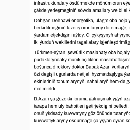
infrastrukturalary ösdürmekde möhüm orun eýe
çäkde ýerleşmeginiň söwda amallary we bilelik
Dehgan Dehnawi energetika, ulagm oba hojaly
berkidilmeginiň täze iş orunlaryny döretmäge, 
ýardam etjekdigini aýtdy. Ol çykyşynyň ahyryn
iki ýurduň wekillerini tagallalary işjeňleşdrimä
Türkmen-eýran işewürlik maslahaty oba hojal
pudaklaryndaky mümkinçilikleri maslahatlaş
boýunça direktory doktor Babak Azari ýurtlary
özi degişli ugurlarda netijeli hyzmatdaşlyga
ekinleriniň tohumlarynyň, nahallaryň hem-de g
mälim etdi.
B.Azari şu gezekki foruma gatnaşmaklygyň uz
tarapa hem uly bähbitleri getirjekdigini belled
onuň ykdsady kuwwatyny göz öňünde tutanyňd
kuwwatlyklaryny ösdürmäge çalyşýan eýran ko