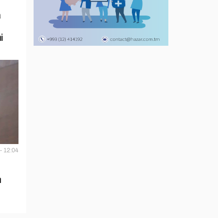
a
i
- 12:04
n