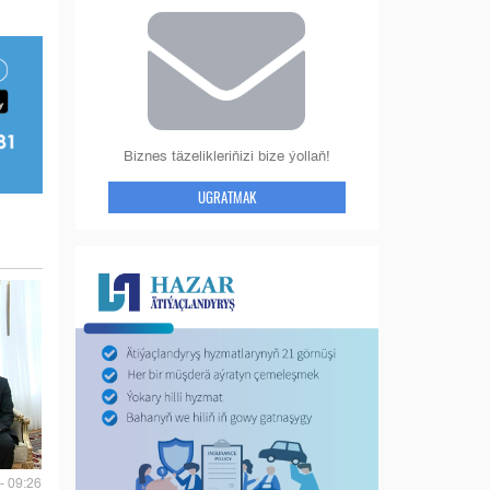
Biznes täzelikleriňizi bize ýollaň!
UGRATMAK
- 09:26