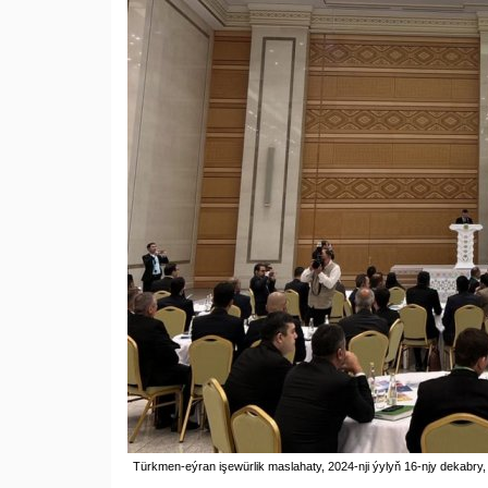
Тürkmen-eýran işewürlik maslahaty, 2024-nji ýylyň 16-njy dekabry