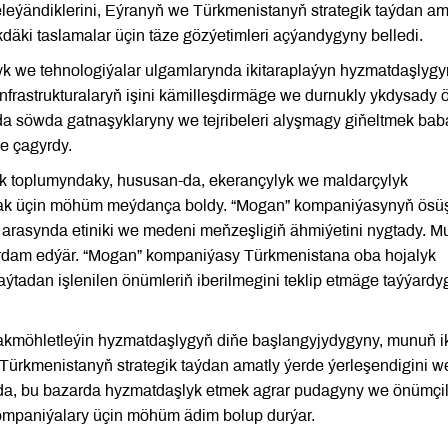
leýändiklerini, Eýranyň we Türkmenistanyň strategik taýdan am
däki taslamalar üçin täze gözýetimleri açýandygyny belledi.
k we tehnologiýalar ulgamlarynda ikitaraplaýyn hyzmatdaşlygy
infrastrukturalaryň işini kämilleşdirmäge we durnukly ykdysady
da söwda gatnaşyklaryny we tejribeleri alyşmagy giňeltmek bab
ge çagyrdy.
yk toplumyndaky, hususan-da, ekerançylyk we maldarçylyk
mak üçin möhüm meýdança boldy. “Mogan” kompaniýasynyň ösü
ň arasynda etiniki we medeni meňzeşligiň ähmiýetini nygtady. 
 ýardam edýär. “Mogan” kompaniýasy Türkmenistana oba hojalyk
aýtadan işlenilen önümleriň iberilmegini teklip etmäge taýýard
akmöhletleýin hyzmatdaşlygyň diňe başlangyjydygyny, munuň i
i. Türkmenistanyň strategik taýdan amatly ýerde ýerleşendigini w
a, bu bazarda hyzmatdaşlyk etmek agrar pudagyny we önümçil
mpaniýalary üçin möhüm ädim bolup durýar.