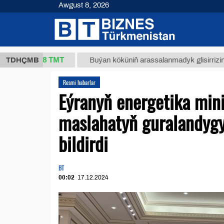
Awgust 8, 2026
37,8 ТМТ
TDHÇMB
Buýan köküniň arassalanmadyk glisirrizin turşusy 
Resmi habarlar
Eýranyň energetika minis
maslahatyň guralandygy
bildirdi
BT
00:02
17.12.2024