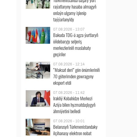
Türkmenistanda daşary ýurt
raýatlaryny hasaba almagyň
onlaýn ulgamy işlenip
taýýarlanyldy
07.08.2026 - 13:07
Bakuda TDG-ä agza ýurtlaryň
öňdebaryjy seljeriş
merkezleriniň maslahaty
geçiriler
07.08.2026 - 12:14
“Maksat deri” gön önümleriniň
70 göterimden gowragyny
eksport etdi
07.08.2026 - 11:42
Irakliý Kobahidze Merkezi
Aziýa bilen hyzmatdaşlygyň
ähmiýetini belledi
07.08.2026 - 10:01
Belarusyň Türkmenistandaky
ilçihanasy elektron nobat