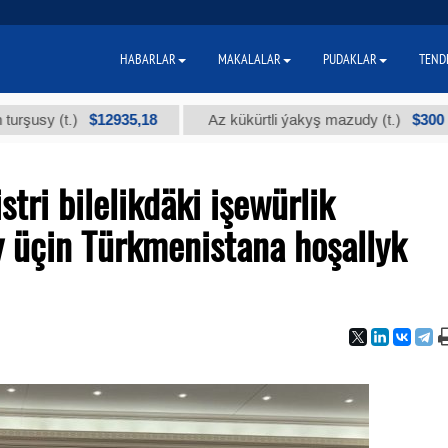
HABARLAR
MAKALALAR
PUDAKLAR
TEND
$12935,18
$300
(t.)
Az kükürtli ýakyş mazudy (t.)
"
tri bilelikdäki işewürlik
 üçin Türkmenistana hoşallyk