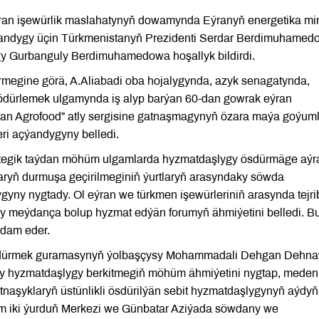
ran işewürlik maslahatynyň dowamynda Eýranyň energetika mini
alandygy üçin Türkmenistanyň Prezidenti Serdar Berdimuhamed
y Gurbanguly Berdimuhamedowa hoşallyk bildirdi.
megine görä, A.Aliabadi oba hojalygynda, azyk senagatynda,
hödürlemek ulgamynda iş alyp barýan 60-dan gowrak eýran
ran Agrofood” atly sergisine gatnaşmagynyň özara maýa goýuml
eri açýandygyny belledi.
trategik taýdan möhüm ulgamlarda hyzmatdaşlygy ösdürmäge aýr
klaryň durmuşa geçirilmeginiň ýurtlaryň arasyndaky söwda
gyny nygtady. Ol eýran we türkmen işewürleriniň arasynda tejri
y meýdança bolup hyzmat edýän forumyň ähmiýetini belledi. B
rdam eder.
sdürmek guramasynyň ýolbaşçysy Mohammadali Dehgan Dehna
y hyzmatdaşlygy berkitmegiň möhüm ähmiýetini nygtap, meden
naşyklaryň üstünlikli ösdürilýän sebit hyzmatdaşlygynyň aýdyň
em iki ýurduň Merkezi we Günbatar Aziýada söwdany we