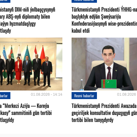
istanyň DIM-niň ýolbaşçysynyň
Türkmenistanyň Prezidenti ÝHHG-n
ary ABŞ-nyň diplomaty bilen
başlyklyk edýän Şweýsariýa
plaýyn hyzmatdaşlygy
Konfederasiýasynyň wise-prezidentin
tlaşdy
kabul etdi
01.08.2026 - 14:14
01.08.2026 
barlar
Resmi habarlar
a “Merkezi Aziýa — Koreýa
Türkmenistanyň Prezidenti Awazada
kasy” sammitiniň gün tertibi
geçiriljek konsultatiw duşuşygyň gü
tlaşyldy
tertibi bilen tanyşdyrdy