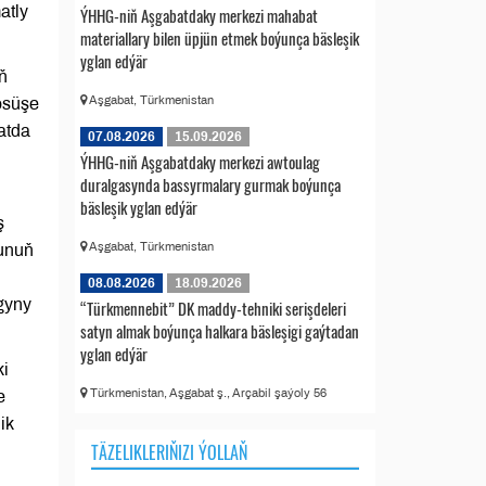
atly
ÝHHG-niň Aşgabatdaky merkezi mahabat
materiallary bilen üpjün etmek boýunça bäsleşik
yglan edýär
ň
Aşgabat, Türkmenistan
 ösüşe
atda
07.08.2026
15.09.2026
ÝHHG-niň Aşgabatdaky merkezi awtoulag
duralgasynda bassyrmalary gurmak boýunça
bäsleşik yglan edýär
ş
Aşgabat, Türkmenistan
Munuň
08.08.2026
18.09.2026
ygyny
“Türkmennebit” DK maddy-tehniki serişdeleri
satyn almak boýunça halkara bäsleşigi gaýtadan
yglan edýär
ki
Türkmenistan, Aşgabat ş., Arçabil şaýoly 56
e
ik
TÄZELIKLERIŇIZI ÝOLLAŇ