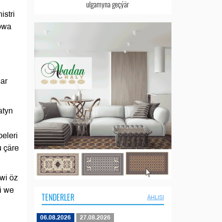
ulgamyna geçýär
stri
owa
ar
atyn
beleri
u çäre
wi öz
i we
TENDERLER
ÄHLISI
06.08.2026
27.08.2026