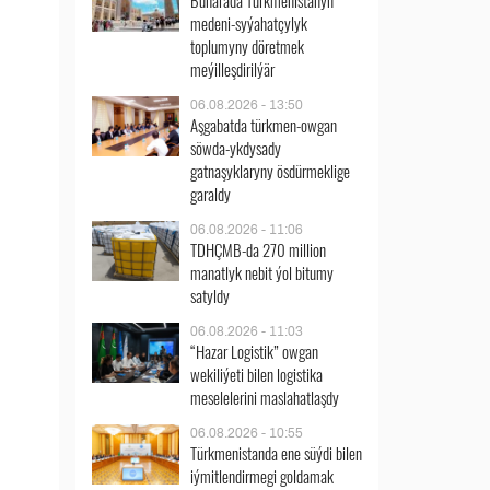
Buharada Türkmenistanyň
medeni-syýahatçylyk
toplumyny döretmek
meýilleşdirilýär
06.08.2026 - 13:50
Aşgabatda türkmen-owgan
söwda-ykdysady
gatnaşyklaryny ösdürmeklige
garaldy
06.08.2026 - 11:06
TDHÇMB-da 270 million
manatlyk nebit ýol bitumy
satyldy
06.08.2026 - 11:03
“Hazar Logistik” owgan
wekiliýeti bilen logistika
meselelerini maslahatlaşdy
06.08.2026 - 10:55
Türkmenistanda ene süýdi bilen
iýmitlendirmegi goldamak