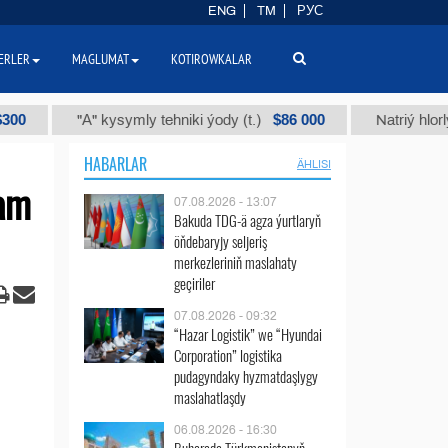
ENG
TM
РУС
ERLER
MAGLUMAT
KOTIROWKALAR
$86 000
"А" kysymly tehniki ýody (t.)
Natriý hlorly (nahar
HABARLAR
ÄHLISI
ham
07.08.2026 - 13:07
Bakuda TDG-ä agza ýurtlaryň
öňdebaryjy seljeriş
merkezleriniň maslahaty
geçiriler
07.08.2026 - 09:32
“Hazar Logistik” we “Hyundai
Corporation” logistika
pudagyndaky hyzmatdaşlygy
maslahatlaşdy
06.08.2026 - 16:30