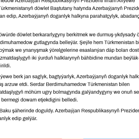
medow Azerbaýjan Respublikasynyň Prezidenti Ilham Aliýewe
 Türkmenistanyň döwlet Baştutany hatynda Azerbaýjanyň Prezide
ýan edip, Azerbaýjanyň doganlyk halkyna parahatçylyk, abadan
 döwürde döwlet berkararlygyny berkitmek we durmuş-ykdysady 
Berdimuhamedow gutlagynda belleýär. Şeýle hem Türkmenistan b
goýmak we ynanyşmak ýörelgelerine esaslanýan däp bolan dost
yzmatdaşlygyň iki ýurduň halklarynyň bähbidine mundan beýläk
rildi.
iýewe berk jan saglyk, bagtyýarlyk, Azerbaýjanyň doganlyk hal
süş arzuw etdi. Serdar Berdimuhamedow Türkmenistan bilen
matdaşlygyň möhüm ugry bolmagynda galýandygyny we onuň se
bermegi dowam etjekdigini belledi.
a Baku şäherinde doguldy. Azerbaýjan Respublikasynyň Preziden
nlyk edip gelýär.