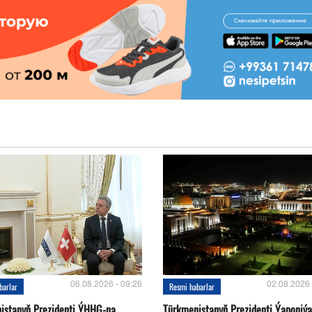
06.08.2026 - 09:26
02.08.2026 
barlar
Resmi habarlar
istanyň Prezidenti ÝHHG-na
Türkmenistanyň Prezidenti Ýaponiý