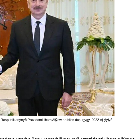
spublikasynyň Prezidenti Ilham Aliýew so bilen duşuşygy, 2022-nji ýylyň