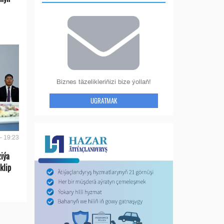
Biznes täzelikleriňizi bize ýollaň!
UGRATMAK
- 19:23
ziýa
klip