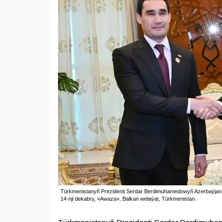
Türkmenistanyň Prezidenti Serdar Berdimuhamedowyň Azerbaýjan Re
14-nji dekabry, «Awaza», Balkan welaýat, Türkmenistan.