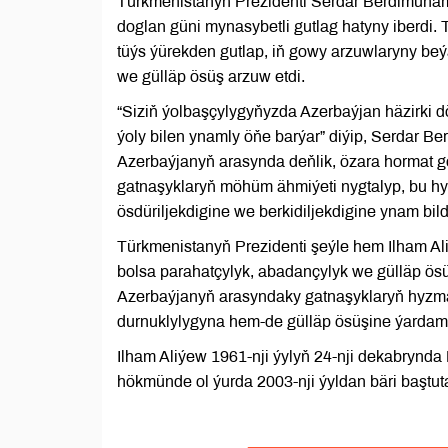
Türkmenistanyň Prezidenti Serdar Berdimuha
doglan güni mynasybetli gutlag hatyny iberdi.
tüýs ýürekden gutlap, iň gowy arzuwlaryny be
we gülläp ösüş arzuw etdi.
“Siziň ýolbaşçylygyňyzda Azerbaýjan häzirki
ýoly bilen ynamly öňe barýar” diýip, Serdar 
Azerbaýjanyň arasynda deňlik, özara hormat 
gatnaşyklaryň möhüm ähmiýeti nygtalyp, bu h
ösdüriljekdigine we berkidiljekdigine ynam bildi
Türkmenistanyň Prezidenti şeýle hem Ilham Al
bolsa parahatçylyk, abadançylyk we gülläp ö
Azerbaýjanyň arasyndaky gatnaşyklaryň hyz
durnuklylygyna hem-de gülläp ösüşine ýardam 
Ilham Aliýew 1961-nji ýylyň 24-nji dekabrynd
hökmünde ol ýurda 2003-nji ýyldan bäri baştuta