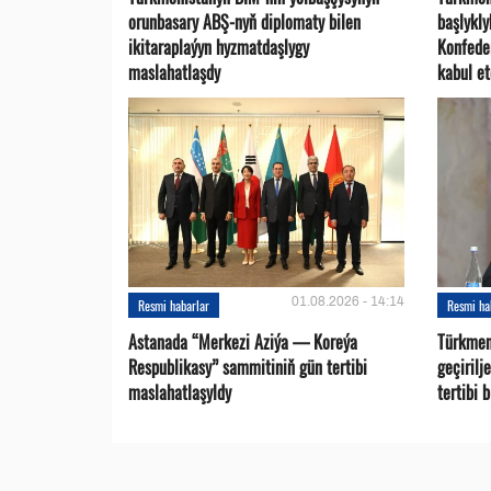
orunbasary ABŞ-nyň diplomaty bilen
başlykl
ikitaraplaýyn hyzmatdaşlygy
Konfede
maslahatlaşdy
kabul et
01.08.2026 - 14:14
Resmi habarlar
Resmi ha
Astanada “Merkezi Aziýa — Koreýa
Türkmen
Respublikasy” sammitiniň gün tertibi
geçirilj
maslahatlaşyldy
tertibi 