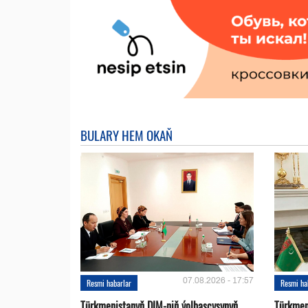
BULARY HEM OKAŇ
07.08.2026 - 17:57
Resmi habarlar
Resmi ha
Türkmenistanyň DIM-niň ýolbaşçysynyň
Türkmen