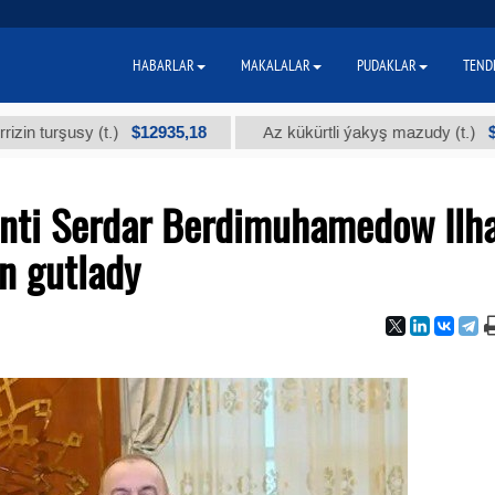
HABARLAR
MAKALALAR
PUDAKLAR
TEND
$12935,18
$300
şusy (t.)
Az kükürtli ýakyş mazudy (t.)
enti Serdar Berdimuhamedow Il
en gutlady