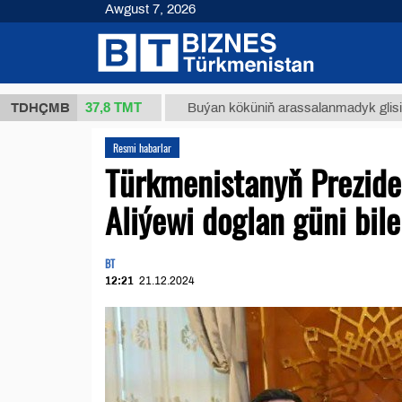
Awgust 7, 2026
37,8 ТМТ
(kg.)
TDHÇMB
Buýan köküniň arassalanmadyk glisirrizin tur
Resmi habarlar
Türkmenistanyň Prezid
Aliýewi doglan güni bil
BT
12:21
21.12.2024