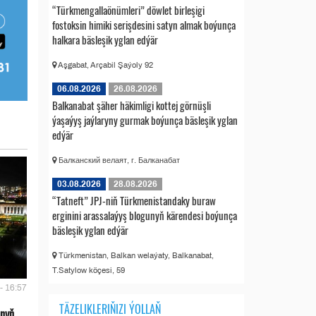
“Türkmengallaönümleri” döwlet birleşigi
fostoksin himiki serişdesini satyn almak boýunça
halkara bäsleşik yglan edýär
Aşgabat, Arçabil Şaýoly 92
06.08.2026
26.08.2026
Balkanabat şäher häkimligi kottej görnüşli
ýaşaýyş jaýlaryny gurmak boýunça bäsleşik yglan
edýär
Балканский велаят, г. Балканабат
03.08.2026
28.08.2026
“Tatneft” JPJ-niň Türkmenistandaky buraw
erginini arassalaýyş blogunyň kärendesi boýunça
bäsleşik yglan edýär
Türkmenistan, Balkan welaýaty, Balkanabat,
T.Satylow köçesi, 59
- 16:57
TÄZELIKLERIŇIZI ÝOLLAŇ
anyň