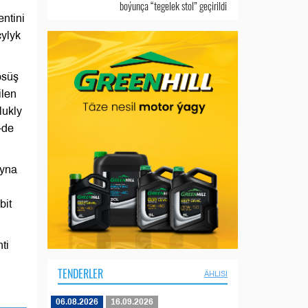
boýunça “tegelek stol” geçirildi
ntini
çylyk
ösüş
ilen
lukly
-de
kyna
bit
ti
TENDERLER
ÄHLISI
06.08.2026
16.09.2026