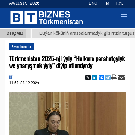
Awgust 9, 2026
ENG
TM
РУС
Toggl
navig
 ТМТ
$
TDHÇMB
Buýan köküniň arassalanmadyk glisirrizin turşusy (t.)
Resmi habarlar
Türkmenistan 2025-nji ýyly “Halkara parahatçylyk
we ynanyşmak ýyly” diýip atlandyrdy
BT
11:54
28.12.2024