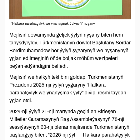
“Halkara parahatçylyk we ynanyşmak ýylynyň” nyşany
Mejlisiň dowamynda geljek ýylyň nyşany bilen hem
tanyşdyryldy. Türkmenistanyň döwlet Baştutany Serdar
Berdimuhamedow her ýylyň şygarynyň we nyşanynyň
yglan edilmeginiň öňde boljak möhüm wezipeleri
beýan edýändigini belledi.
Mejlisiň we halkyň teklibini goldap, Türkmenistanyň
Prezidenti 2025-nji ýylyň şygaryny “Halkara
parahatçylyk we ynanyşmak ýyly” diýip, resmi taýdan
yglan etdi.
2024-nji ýylyň 21-nji martynda geçirilen Birleşen
Milletler Guramasynyň Baş Assambleýasynyň 78-nji
sessiýasynyň 63-nji plenar mejlisinde Türkmenistanyň
başlangyjy bilen, “2025-nji ýyl — Halkara parahatçylyk