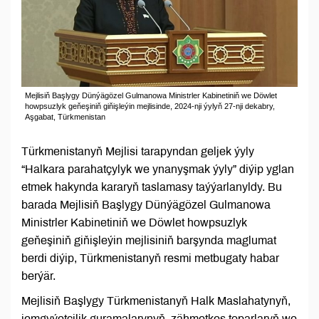
Mejlisiň Başlygy Dünýägözel Gulmanowa Ministrler Kabinetiniň we Döwlet
howpsuzlyk geňeşiniň giňişleýin mejlisinde, 2024-nji ýylyň 27-nji dekabry,
Aşgabat, Türkmenistan
Türkmenistanyň Mejlisi tarapyndan geljek ýyly
“Halkara parahatçylyk we ynanyşmak ýyly” diýip yglan
etmek hakynda kararyň taslamasy taýýarlanyldy. Bu
barada Mejlisiň Başlygy Dünýägözel Gulmanowa
Ministrler Kabinetiniň we Döwlet howpsuzlyk
geňeşiniň giňişleýin mejlisiniň barşynda maglumat
berdi diýip, Türkmenistanyň resmi metbugaty habar
berýär.
Mejlisiň Başlygy Türkmenistanyň Halk Maslahatynyň,
jemgyýetçilik guramalarynyň, zähmetkeş toparlaryň we