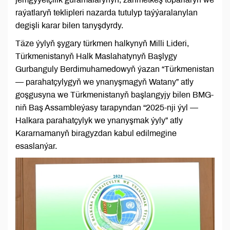
raýatlaryň teklipleri nazarda tutulyp taýýaralanylan
degişli karar bilen tanyşdyrdy.
Täze ýylyň şygary türkmen halkynyň Milli Lideri,
Türkmenistanyň Halk Maslahatynyň Başlygy
Gurbanguly Berdimuhamedowyň ýazan “Türkmenistan
— parahatçylygyň we ynanyşmagyň Watany” atly
goşgusyna we Türkmenistanyň başlangyjy bilen BMG-
niň Baş Assambleýasy tarapyndan “2025-nji ýyl —
Halkara parahatçylyk we ynanyşmak ýyly” atly
Kararnamanyň biragyzdan kabul edilmegine
esaslanýar.