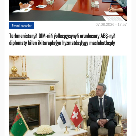
07.08.2026 - 17:57
Resmi habarlar
Türkmenistanyň DIM-niň ýolbaşçysynyň orunbasary ABŞ-nyň
diplomaty bilen ikitaraplaýyn hyzmatdaşlygy maslahatlaşdy