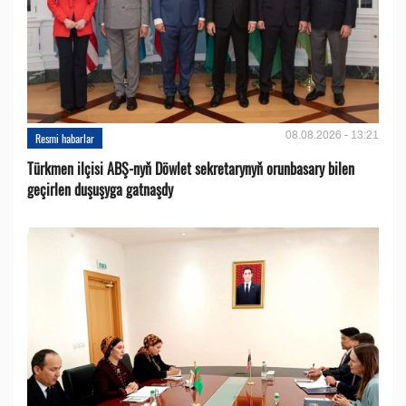
08.08.2026 - 13:21
Resmi habarlar
Türkmen ilçisi ABŞ-nyň Döwlet sekretarynyň orunbasary bilen
geçirlen duşuşyga gatnaşdy