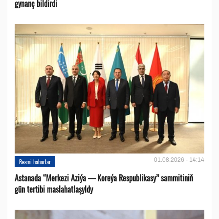
gynanç bildirdi
01.08.2026 - 14:14
Resmi habarlar
Astanada “Merkezi Aziýa — Koreýa Respublikasy” sammitiniň
gün tertibi maslahatlaşyldy