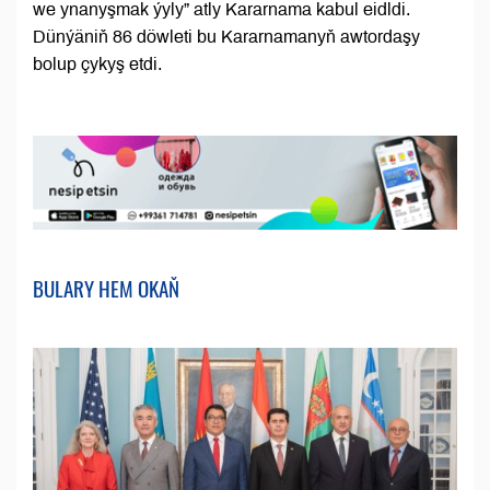
we ynanyşmak ýyly” atly Kararnama kabul eidldi.
Dünýäniň 86 döwleti bu Kararnamanyň awtordaşy
bolup çykyş etdi.
BULARY HEM OKAŇ