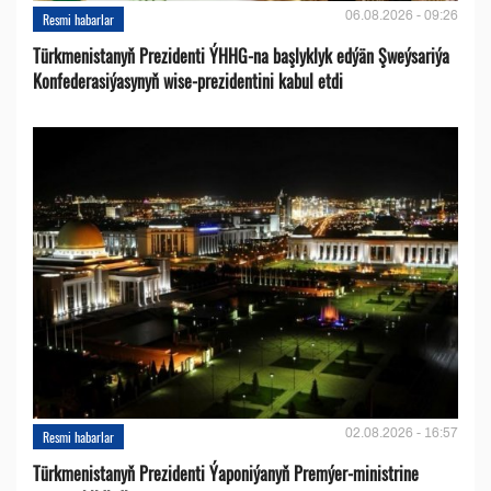
06.08.2026 - 09:26
Resmi habarlar
Türkmenistanyň Prezidenti ÝHHG-na başlyklyk edýän Şweýsariýa
Konfederasiýasynyň wise-prezidentini kabul etdi
02.08.2026 - 16:57
Resmi habarlar
Türkmenistanyň Prezidenti Ýaponiýanyň Premýer-ministrine