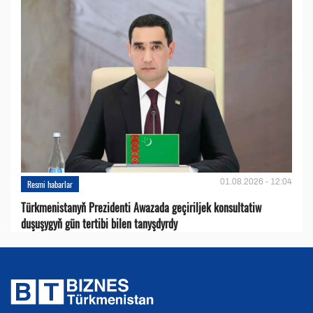
01.08.2026 - 12:04
Resmi habarlar
Türkmenistanyň Prezidenti Awazada geçiriljek konsultatiw
duşuşygyň gün tertibi bilen tanyşdyrdy