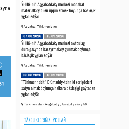
ÝHHG-niň Aşgabatdaky merkezi mahabat
asyna
materiallary bilen üpjün etmek boýunça bäsleşik
yglan edýär
Aşgabat, Türkmenistan
07.08.2026
15.09.2026
ÝHHG-niň Aşgabatdaky merkezi awtoulag
duralgasynda bassyrmalary gurmak boýunça
bäsleşik yglan edýär
Aşgabat, Türkmenistan
08.08.2026
18.09.2026
“Türkmennebit” DK maddy-tehniki serişdeleri
satyn almak boýunça halkara bäsleşigi gaýtadan
yglan edýär
Türkmenistan, Aşgabat ş., Arçabil şaýoly 56
TÄZELIKLERIŇIZI ÝOLLAŇ