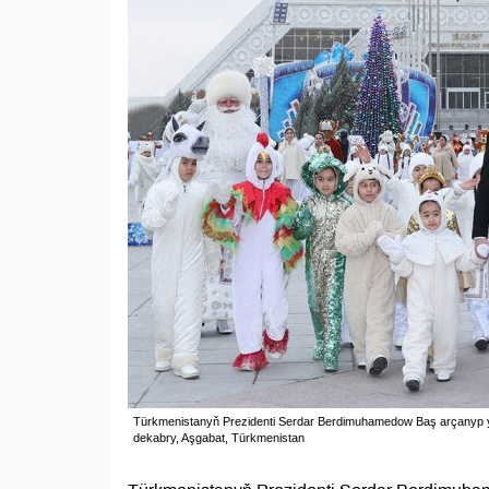
Türkmenistanyň Prezidenti Serdar Berdimuhamedow Baş arçanyp ýa
dekabry, Aşgabat, Türkmenistan