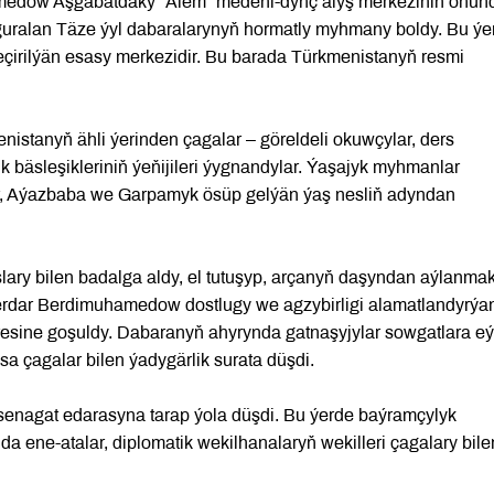
medow Aşgabatdaky “Älem” medeni-dynç alyş merkeziniň öňün
ralan Täze ýyl dabaralarynyň hormatly myhmany boldy. Bu ýe
eçirilýän esasy merkezidir. Bu barada Türkmenistanyň resmi
istanyň ähli ýerinden çagalar – göreldeli okuwçylar, ders
ik bäsleşikleriniň ýeňijileri ýygnandylar. Ýaşajyk myhmanlar
r, Aýazbaba we Garpamyk ösüp gelýän ýaş nesliň adyndan
ary bilen badalga aldy, el tutuşyp, arçanyň daşyndan aýlanmak
Serdar Berdimuhamedow dostlugy we agzybirligi alamatlandyrýa
sine goşuldy. Dabaranyň ahyrynda gatnaşyjylar sowgatlara e
a çagalar bilen ýadygärlik surata düşdi.
agat edarasyna tarap ýola düşdi. Bu ýerde baýramçylyk
da ene-atalar, diplomatik wekilhanalaryň wekilleri çagalary bile