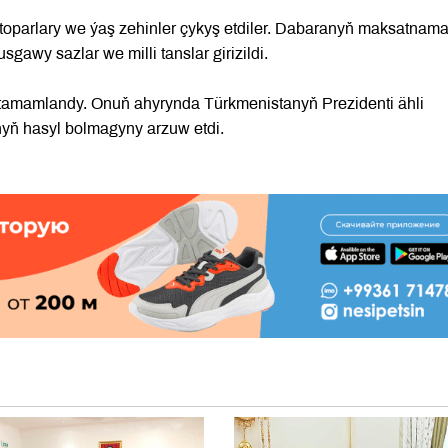
lor toparlary we ýaş zehinler çykyş etdiler. Dabaranyň maksatnam
sgawy sazlar we milli tanslar girizildi.
n tamamlandy. Onuň ahyrynda Türkmenistanyň Prezidenti ähli
nyň hasyl bolmagyny arzuw etdi.