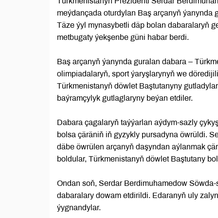
Türkmenistanyň Prezidenti Serdar Berdimuha
meýdançada oturdylan Baş arçanyň ýanynda gu
Täze ýyl mynasybetli däp bolan dabaralaryň g
metbugaty ýekşenbe güni habar berdi.
Baş arçanyň ýanynda guralan dabara – Türkmen
olimpiadalaryň, sport ýaryşlarynyň we döredijil
Türkmenistanyň döwlet Baştutanyny gutladyla
baýramçylyk gutlaglaryny beýan etdiler.
Dabara çagalaryň taýýarlan aýdym-sazly çykyşl
bolsa çäräniň iň gyzykly pursadyna öwrüldi. 
däbe öwrülen arçanyň daşyndan aýlanmak çäre
boldular, Türkmenistanyň döwlet Baştutany bols
Ondan soň, Serdar Berdimuhamedow Söwda-sen
dabaralary dowam etdirildi. Edaranyň uly zalyn
ýygnandylar.