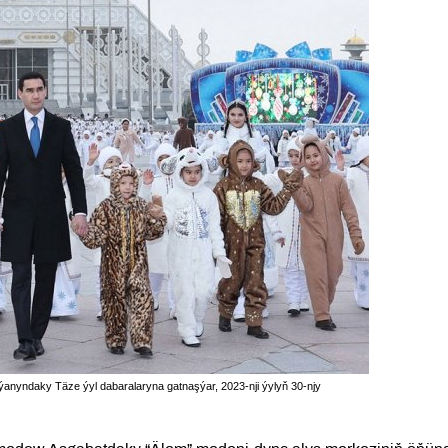
nyndaky Täze ýyl dabaralaryna gatnaşýar, 2023-nji ýylyň 30-njy