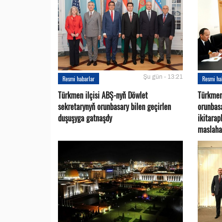
Şu gün - 13:21
Resmi habarlar
Resmi ha
Türkmen ilçisi ABŞ-nyň Döwlet
Türkmen
sekretarynyň orunbasary bilen geçirlen
orunbas
duşuşyga gatnaşdy
ikitara
maslaha