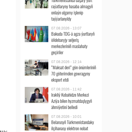
Türkmenistanda daşary ýurt
raýatlaryny hasaba almagyň
onlaýn ulgamy işlenip
taýýarlanyldy
07.08.2026 - 13:07
Bakuda TDG-ä agza ýurtlaryň
öňdebaryjy seljeriş
merkezleriniň maslahaty
geçiriler
07.08.2026 - 12:14
“Maksat deri” gön önümleriniň
70 göterimden gowragyny
eksport etdi
07.08.2026 - 11:42
Irakliý Kobahidze Merkezi
Aziýa bilen hyzmatdaşlygyň
ähmiýetini belledi
07.08.2026 - 10:01
Belarusyň Türkmenistandaky
ilçihanasy elektron nobat