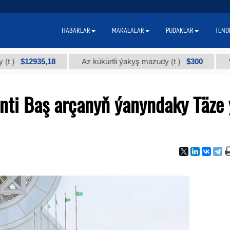
HABARLAR
MAKALALAR
PUDAKLAR
TEND
$12935,18
$300
Az kükürtli ýakyş mazudy (t.)
"А" kys
nti Baş arçanyň ýanyndaky Täze 