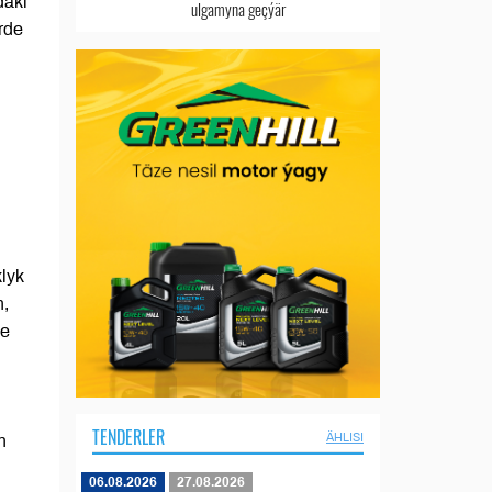
däki
ulgamyna geçýär
rde
lyk
n,
ýe
TENDERLER
ÄHLISI
n
06.08.2026
27.08.2026