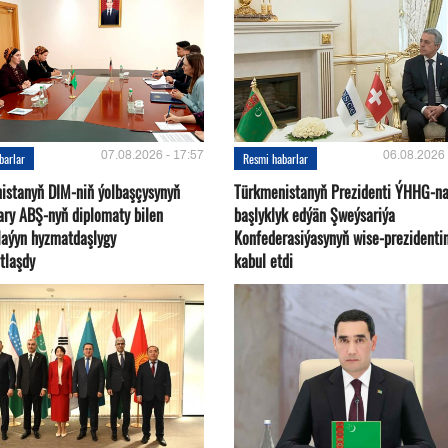
07.08.2026 - 17:57
06.08.2026 
barlar
Resmi habarlar
istanyň DIM-niň ýolbaşçysynyň
Türkmenistanyň Prezidenti ÝHHG-n
ary ABŞ-nyň diplomaty bilen
başlyklyk edýän Şweýsariýa
plaýyn hyzmatdaşlygy
Konfederasiýasynyň wise-prezidentin
tlaşdy
kabul etdi