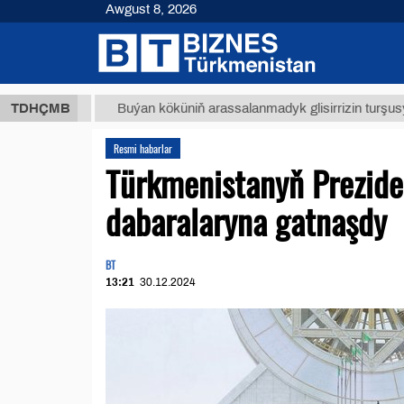
Awgust 8, 2026
8 ТМТ
TDHÇMB
Buýan köküniň arassalanmadyk glisirrizin turşusy (t.)
Resmi habarlar
Türkmenistanyň Prezide
dabaralaryna gatnaşdy
BT
13:21
30.12.2024