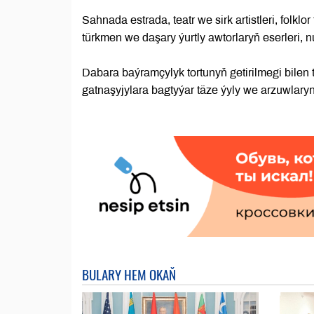
Sahnada estrada, teatr we sirk artistleri, folk
türkmen we daşary ýurtly awtorlaryň eserleri, nu
Dabara baýramçylyk tortunyň getirilmegi bile
gatnaşyjylara bagtyýar täze ýyly we arzuwlary
BULARY HEM OKAŇ