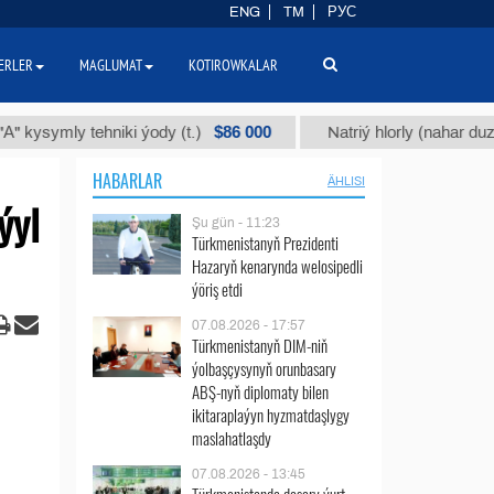
ENG
TM
РУС
ERLER
MAGLUMAT
KOTIROWKALAR
$86 000
ymly tehniki ýody (t.)
Natriý hlorly (nahar duzy) (t.)
HABARLAR
ÄHLISI
ýyl
Şu gün - 11:23
Türkmenistanyň Prezidenti
Hazaryň kenarynda welosipedli
ýöriş etdi
07.08.2026 - 17:57
Türkmenistanyň DIM-niň
ýolbaşçysynyň orunbasary
ABŞ-nyň diplomaty bilen
ikitaraplaýyn hyzmatdaşlygy
maslahatlaşdy
07.08.2026 - 13:45