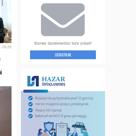
Biznes täzelikleriňizi bize ýollaň!
- 09:26
UGRATMAK
a
i