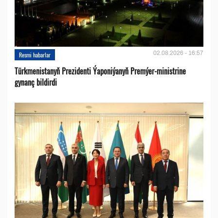
02.08.2026 - 16:57
Resmi habarlar
Türkmenistanyň Prezidenti Ýaponiýanyň Premýer-ministrine
gynanç bildirdi