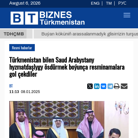
Awgust 6, 2026
ENG
TM
РУС
Toggl
navig
 ТМТ
$
TDHÇMB
Buýan köküniň arassalanmadyk glisirrizin turşusy (t.)
Resmi habarlar
Türkmenistan bilen Saud Arabystany
hyzmatdaşlygy ösdürmek boýunça resminamalara
gol çekdiler
BT
11:13
08.01.2025