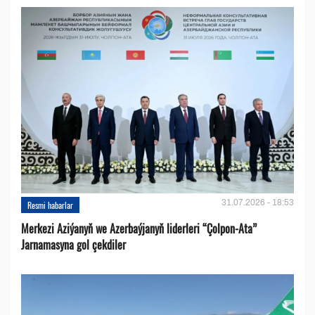
31.07.2026 - 18:53
Resmi habarlar
Merkezi Aziýanyň we Azerbaýjanyň liderleri “Çolpon-Ata”
Jarnamasyna gol çekdiler