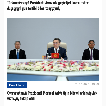
Türkmenistanyň Prezidenti Awazada geçiriljek konsultatiw
duşuşygyň gün tertibi bilen tanyşdyrdy
31.07.2026 - 19:23
Resmi habarlar
Gyrgyzystanyň Prezidenti Merkezi Aziýa üçin bitewi syýahatçylyk
wizasyny teklip etdi