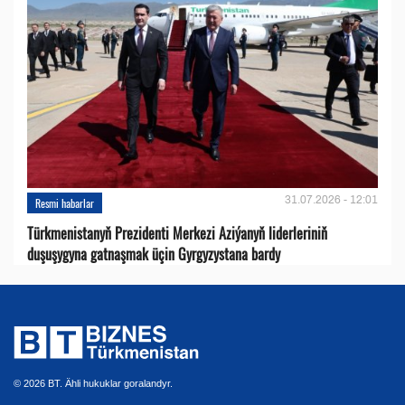
31.07.2026 - 12:01
Resmi habarlar
Türkmenistanyň Prezidenti Merkezi Aziýanyň liderleriniň
duşuşygyna gatnaşmak üçin Gyrgyzystana bardy
© 2026 BT. Ähli hukuklar goralandyr.