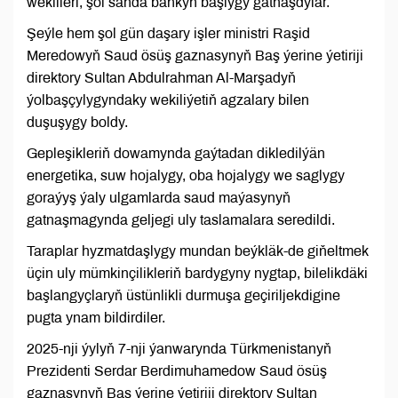
wekilleri, şol sanda bankyň başlygy gatnaşdylar.
Şeýle hem şol gün daşary işler ministri Raşid
Meredowyň Saud ösüş gaznasynyň Baş ýerine ýetiriji
direktory Sultan Abdulrahman Al-Marşadyň
ýolbaşçylygyndaky wekiliýetiň agzalary bilen
duşuşygy boldy.
Gepleşikleriň dowamynda gaýtadan dikledilýän
energetika, suw hojalygy, oba hojalygy we saglygy
goraýyş ýaly ulgamlarda saud maýasynyň
gatnaşmagynda geljegi uly taslamalara seredildi.
Taraplar hyzmatdaşlygy mundan beýkläk-de giňeltmek
üçin uly mümkinçilikleriň bardygyny nygtap, bilelikdäki
başlangyçlaryň üstünlikli durmuşa geçiriljekdigine
pugta ynam bildirdiler.
2025-nji ýylyň 7-nji ýanwarynda Türkmenistanyň
Prezidenti Serdar Berdimuhamedow Saud ösüş
gaznasynyň Baş ýerine ýetiriji direktory Sultan