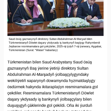
Saud ösüş gaznasynyň direktory Sultan Abdulrahman Al-Marşad bilen
Türkmenistanyň Döwlet daşary ykdysady iş bankynyň başlygy Rahymberdi
Jepbarow resminamalara gol çekýärler, 2025-nji ýylyň 7-nji ýanwary, Aşgabat,
Türkmenistan (Surat: “Watan” habarlary)
Türkmenistan bilen Saud Arabystany Saud ösüş
gaznasynyň Baş ýerine ýetiriji direktory Sultan
Abdulrahman Al-Marşadyň ýolbaşçylygyndaky
wekiliýetiň saparynyň dowamynda hyzmatdaşlygy
ösdürmek hakynda ikitaraplaýyn resminamalara gol
çekdiler. Resminamalara Türkmenistanyň Döwlet
daşary ykdysady iş bankynyň ýolbaşçylary bilen
duşuşygyň çäklerinde gol çekildi. Oňa iki ýurduň