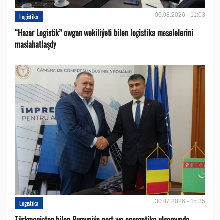
06.08.2026 - 11:03
Logistika
“Hazar Logistik” owgan wekiliýeti bilen logistika meselelerini
maslahatlaşdy
30.07.2026 - 15:35
Logistika
Türkmenistan bilen Rumyniýa port we energetika ulgamynda