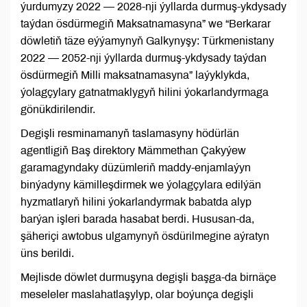
ýurdumyzy 2022 — 2028-nji ýyllarda durmuş-ykdysady
taýdan ösdürmegiň Maksatnamasyna” we “Berkarar
döwletiň täze eýýamynyň Galkynyşy: Türkmenistany
2022 — 2052-nji ýyllarda durmuş-ykdysady taýdan
ösdürmegiň Milli maksatnamasyna” laýyklykda,
ýolagçylary gatnatmaklygyň hilini ýokarlandyrmaga
gönükdirilendir.
Degişli resminamanyň taslamasyny hödürlän
agentligiň Baş direktory Mämmethan Çakyýew
garamagyndaky düzümleriň maddy-enjamlaýyn
binýadyny kämilleşdirmek we ýolagçylara edilýän
hyzmatlaryň hilini ýokarlandyrmak babatda alyp
barýan işleri barada hasabat berdi. Hususan-da,
şäheriçi awtobus ulgamynyň ösdürilmegine aýratyn
üns berildi.
Mejlisde döwlet durmuşyna degişli başga-da birnäçe
meseleler maslahatlaşylyp, olar boýunça degişli