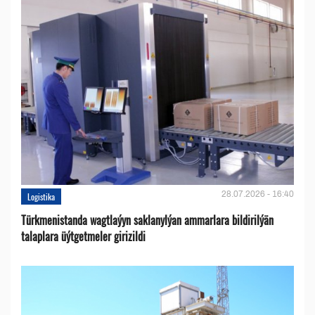
28.07.2026 - 16:40
Logistika
Türkmenistanda wagtlaýyn saklanylýan ammarlara bildirilýän
talaplara üýtgetmeler girizildi