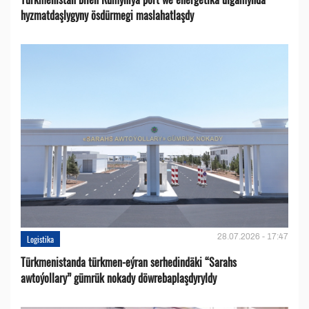
hyzmatdaşlygyny ösdürmegi maslahatlaşdy
28.07.2026 - 17:47
Logistika
Türkmenistanda türkmen-eýran serhedindäki “Sarahs
awtoýollary” gümrük nokady döwrebaplaşdyryldy