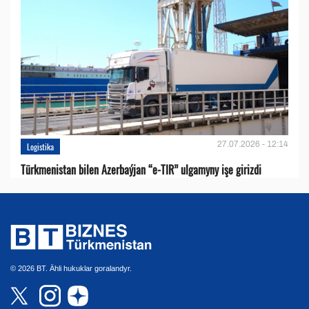
27.07.2026 - 12:14
Logistika
Türkmenistan bilen Azerbaýjan “e-TIR” ulgamyny işe girizdi
© 2026 BT. Ähli hukuklar goralandyr.