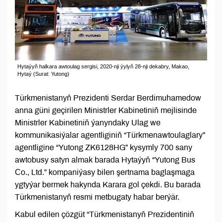
Hytaýyň halkara awtoulag sergisi, 2020-nji ýylyň 28-nji dekabry, Makao,
Hytaý (Surat: Yutong)
Türkmenistanyň Prezidenti Serdar Berdimuhamedow
anna güni geçirilen Ministrler Kabinetiniň mejlisinde
Ministrler Kabinetiniň ýanyndaky Ulag we
kommunikasiýalar agentliginiň “Türkmenawtoulaglary”
agentligine “Yutong ZK6128HG” kysymly 700 sany
awtobusy satyn almak barada Hytaýyň “Yutong Bus
Сo., Ltd.” kompaniýasy bilen şertnama baglaşmaga
ygtyýar bermek hakynda Karara gol çekdi. Bu barada
Türkmenistanyň resmi metbugaty habar berýär.
Kabul edilen çözgüt “Türkmenistanyň Prezidentiniň