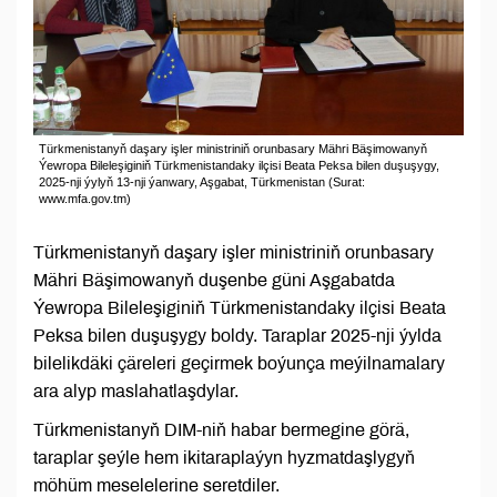
Türkmenistanyň daşary işler ministriniň orunbasary Mähri Bäşimowanyň
Ýewropa Bileleşiginiň Türkmenistandaky ilçisi Beata Peksa bilen duşuşygy,
2025-nji ýylyň 13-nji ýanwary, Aşgabat, Türkmenistan (Surat:
www.mfa.gov.tm)
Türkmenistanyň daşary işler ministriniň orunbasary
Mähri Bäşimowanyň duşenbe güni Aşgabatda
Ýewropa Bileleşiginiň Türkmenistandaky ilçisi Beata
Peksa bilen duşuşygy boldy. Taraplar 2025-nji ýylda
bilelikdäki çäreleri geçirmek boýunça meýilnamalary
ara alyp maslahatlaşdylar.
Türkmenistanyň DIM-niň habar bermegine görä,
taraplar şeýle hem ikitaraplaýyn hyzmatdaşlygyň
möhüm meselelerine seretdiler.