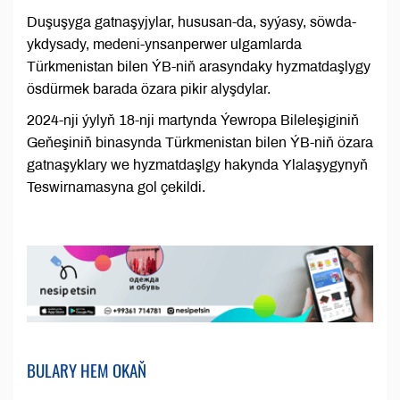
Duşuşyga gatnaşyjylar, hususan-da, syýasy, söwda-
ykdysady, medeni-ynsanperwer ulgamlarda
Türkmenistan bilen ÝB-niň arasyndaky hyzmatdaşlygy
ösdürmek barada özara pikir alyşdylar.
2024-nji ýylyň 18-nji martynda Ýewropa Bileleşiginiň
Geňeşiniň binasynda Türkmenistan bilen ÝB-niň özara
gatnaşyklary we hyzmatdaşlgy hakynda Ylalaşygynyň
Teswirnamasyna gol çekildi.
BULARY HEM OKAŇ