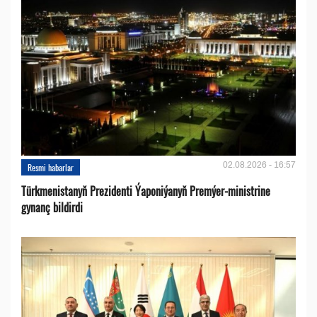
02.08.2026 - 16:57
Resmi habarlar
Türkmenistanyň Prezidenti Ýaponiýanyň Premýer-ministrine
gynanç bildirdi