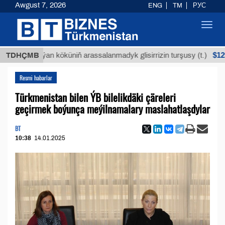
Awgust 7, 2026
ENG
TM
РУС
Toggl
navig
$12935,18
TDHÇMB
Buýan köküniň arassalanmadyk glisirrizin turşusy (t.)
Resmi habarlar
Türkmenistan bilen ÝB bilelikdäki çäreleri
geçirmek boýunça meýilnamalary maslahatlaşdylar
BT
10:38
14.01.2025