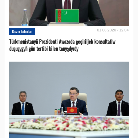
01.08.2026 - 12:04
Resmi habarlar
Türkmenistanyň Prezidenti Awazada geçiriljek konsultatiw
duşuşygyň gün tertibi bilen tanyşdyrdy