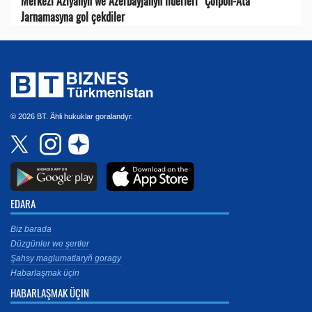
Merkezi Aziýanyň we Azerbaýjanyň liderleri “Çolpon-Ata”
Jarnamasyna gol çekdiler
© 2026 BT. Ähli hukuklar goralandyr.
EDARA
Biz barada
Düzgünler we şertler
Şahsy maglumatlaryň goragy
Habarlaşmak üçin
HABARLAŞMAK ÜÇIN