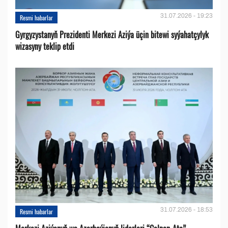
31.07.2026 - 19:23
Resmi habarlar
Gyrgyzystanyň Prezidenti Merkezi Aziýa üçin bitewi syýahatçylyk
wizasyny teklip etdi
31.07.2026 - 18:53
Resmi habarlar