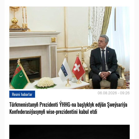
06.08.2026 - 09:26
Resmi habarlar
Türkmenistanyň Prezidenti ÝHHG-na başlyklyk edýän Şweýsariýa
Konfederasiýasynyň wise-prezidentini kabul etdi