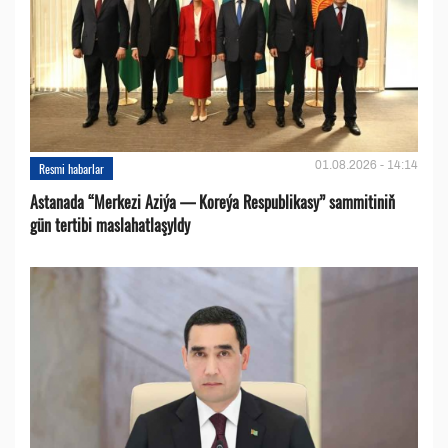
01.08.2026 - 14:14
Resmi habarlar
Astanada “Merkezi Aziýa — Koreýa Respublikasy” sammitiniň
gün tertibi maslahatlaşyldy