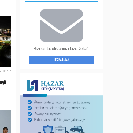
Biznes täzelikleriňizi bize ýollaň!
UGRATMAK
- 16:57
anyň