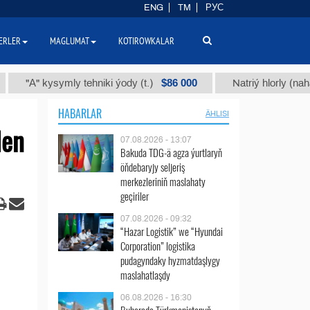
ENG
TM
РУС
ERLER
MAGLUMAT
KOTIROWKALAR
$86 000
 kysymly tehniki ýody (t.)
Natriý hlorly (nahar duzy) 
HABARLAR
ÄHLISI
len
07.08.2026 - 13:07
Bakuda TDG-ä agza ýurtlaryň
öňdebaryjy seljeriş
merkezleriniň maslahaty
geçiriler
07.08.2026 - 09:32
“Hazar Logistik” we “Hyundai
Corporation” logistika
pudagyndaky hyzmatdaşlygy
maslahatlaşdy
06.08.2026 - 16:30