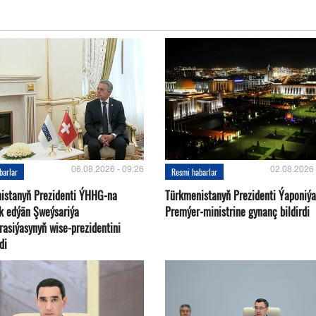
06.08.2026 - 09:26
02.08.2026 
barlar
Resmi habarlar
istanyň Prezidenti ÝHHG-na
Türkmenistanyň Prezidenti Ýaponiý
yk edýän Şweýsariýa
Premýer-ministrine gynanç bildirdi
rasiýasynyň wise-prezidentini
di