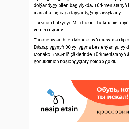
dolýandygy bilen baglylykda, Türkmenistanyň 
maslahatlaşmaga taýýardygyny tassyklady.
Türkmen halkynyň Milli Lideri, Türkmenistany
ýerden ugrady.
Türkmenistan bilen Monakonyň arasynda diplom
Bitaraplygynyň 30 ýyllygyna beslenýän şu ýyl
Monako BMG-niň çäklerinde Türkmenistanyň ä
gönükdirilen başlangyçlary goldap geldi.