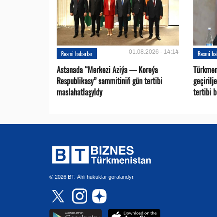
01.08.2026 - 14:14
Resmi habarlar
Resmi ha
Astanada “Merkezi Aziýa — Koreýa
Türkmen
Respublikasy” sammitiniň gün tertibi
geçirilj
maslahatlaşyldy
tertibi 
© 2026 BT. Ähli hukuklar goralandyr.