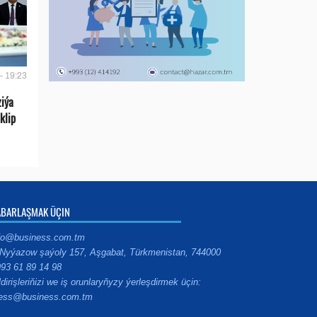
- 19:23
ziýa
klip
ABARLAŞMAK ÜÇIN
fo@business.com.tm
Nyýazow şaýoly 157, Aşgabat, Türkmenistan, 744000
93 61 89 14 98
ldirişleriňizi we iş orunlaryňyzy ýerleşdirmek üçin:
ess@business.com.tm