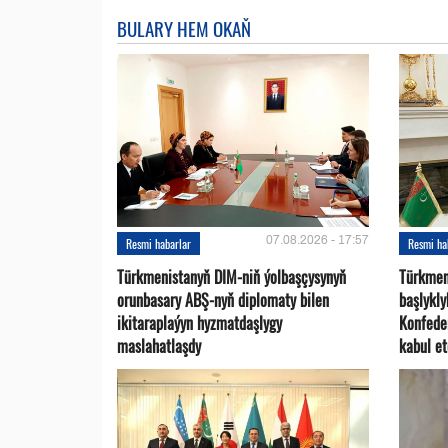
BULARY HEM OKAŇ
07.08.2026 - 17:57
Resmi habarlar
Resmi ha
Türkmenistanyň DIM-niň ýolbaşçysynyň
Türkmen
orunbasary ABŞ-nyň diplomaty bilen
başlykl
ikitaraplaýyn hyzmatdaşlygy
Konfede
maslahatlaşdy
kabul et