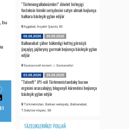
“Türkmengallaönümleri” döwlet birleşigi
fostoksin himiki serişdesini satyn almak boýunça
halkara bäsleşik yglan edýär
, bu
Aşgabat, Arçabil Şaýoly 92
06.08.2026
26.08.2026
Balkanabat şäher häkimligi kottej görnüşli
de
ýaşaýyş jaýlaryny gurmak boýunça bäsleşik yglan
edýär
Балканский велаят, г. Балканабат
03.08.2026
28.08.2026
“Tatneft” JPJ-niň Türkmenistandaky buraw
erginini arassalaýyş blogunyň kärendesi boýunça
bäsleşik yglan edýär
Türkmenistan, Balkan welaýaty, Balkanabat,
T.Satylow köçesi, 59
TÄZELIKLERIŇIZI ÝOLLAŇ