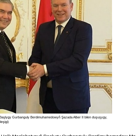
ň Başlygy Gurbanguly Berdimuhamedowyň Şazada Alber II bilen duşuşygy,
eşigi)