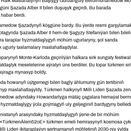
nyň Halk Maslahatynyň Başlygy Gurbanguly Berdimuhamedow M
i Şazada Alber II bilen duşuşyk geçirdi. Bu barada
habar berdi.
medow Şazadynyň köşgüne bardy. Bu ýerde resmi garşylama
otagynda Şazada Alber II hem-de Şagyzy Stefaniýan bilen bilel
ra taraplar hyzmatdaşlygyň möhüm ugurlaryny, şol sanda
 ugurly taslamalary maslahatlaşdylar.
 toparynyň Monte-Karloda geçirilýän halkara sirk sungaty festiwa
aşlyk meselelerine aýratyn üns berdiler. Bu topar türkmen sir
baýraga mynasyp boldy.
anda howanyň üýtgemegi bilen bagly ählumumy gün tertibiniň
lnyp maslahatlaşyldy. Türkmen halkynyň Milli Lideri Şazada ze
amedow adyndaky Howandarlyga mätäç çagalara hemaýat berm
yzmatdaşlygy ýola goýmagyň uly geljeginiň bardygyny belledi
enistanyň arasyndaky hyzmatdaşlygyň ýene-de bir möhüm
ako «TürkmenÄlem52oE» türkmen emeli hemrasynyň kosmosa çy
lli Lideri ikitaraplaýyn şertnamanyň möhletiniň 2030-njy ýylda