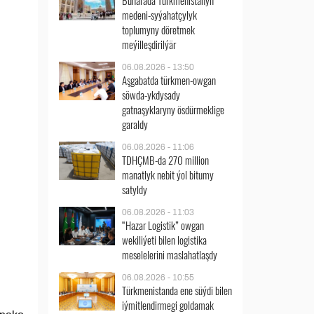
Buharada Türkmenistanyň
medeni-syýahatçylyk
toplumyny döretmek
meýilleşdirilýär
06.08.2026 - 13:50
Aşgabatda türkmen-owgan
söwda-ykdysady
gatnaşyklaryny ösdürmeklige
garaldy
06.08.2026 - 11:06
TDHÇMB-da 270 million
manatlyk nebit ýol bitumy
satyldy
06.08.2026 - 11:03
“Hazar Logistik” owgan
wekiliýeti bilen logistika
meselelerini maslahatlaşdy
06.08.2026 - 10:55
Türkmenistanda ene süýdi bilen
iýmitlendirmegi goldamak