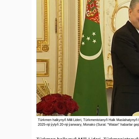
Türkmen halkynyň Milli Lideri, Türkmenistanyň Halk Maslahatyny
2025-nji ýylyň 20-nji ýanwary, Monako (Surat: “Watan” habarlar gepl