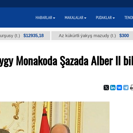
HABARLAR
MAKALALAR
PUDAKLAR
TEND
$12935,18
$300
t.)
Az kükürtli ýakyş mazudy (t.)
"А"
ygy Monakoda Şazada Alber II bi