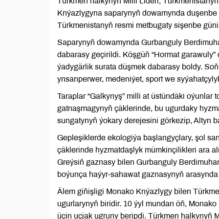
Türkmen halkynyň Milli Lideri, Türkmenista
Knýazlygyna saparynyň dowamynda duşenbe gün
Türkmenistanyň resmi metbugaty sişenbe güni 
Saparynyň dowamynda Gurbanguly Berdimuha
dabarasy geçirildi. Köşgüň “Hormat garawuly” 
ýadygärlik surata düşmek dabarasy boldy. Soň
ynsanperwer, medeniýet, sport we syýahatçylyk
Taraplar “Galkynyş” milli at üstündäki oýunlar
gatnaşmagynyň çäklerinde, bu ugurdaky hyzmatd
sungatynyň ýokary derejesini görkezip, Altyn 
Gepleşiklerde ekologiýa başlangyçlary, şol s
çäklerinde hyzmatdaşlyk mümkinçilikleri ara a
Greýsiň gaznasy bilen Gurbanguly Berdimuh
boýunça haýyr-sahawat gaznasynyň arasynda h
Älem giňişligi Monako Knýazlygy bilen Türkm
ugurlarynyň biridir. 10 ýyl mundan öň, Mon
üçin uçjak ugruny beripdi. Türkmen halkynyň Mi