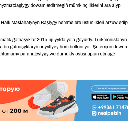
hyzmatdaşlygy dowam etdirmegiň mümkinçiliklerini ara alyp
ň Halk Maslahatynyň Başlygy hemmelere üstünlikleri arzuw edip
atik gatnaşyklar 2015-nji ýylda ýola goýuldy. Türkmenistanyň
da bu gatnaşyklaryň onýyllygy hem bellenilýär. Şu geçen döwür
hlumumy parahatçylygy we durnukly ösüşi üpjün etmäge