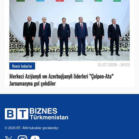
31.07.2026 - 18:53
Resmi habarlar
Merkezi Aziýanyň we Azerbaýjanyň liderleri “Çolpon-Ata”
Jarnamasyna gol çekdiler
© 2026 BT. Ähli hukuklar goralandyr.