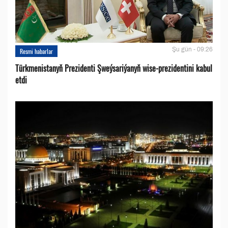
Şu gün - 09:26
Resmi habarlar
Türkmenistanyň Prezidenti Şweýsariýanyň wise-prezidentini kabul
etdi