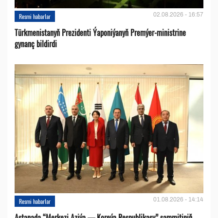
02.08.2026 - 16:57
Resmi habarlar
Türkmenistanyň Prezidenti Ýaponiýanyň Premýer-ministrine
gynanç bildirdi
01.08.2026 - 14:14
Resmi habarlar
Astanada “Merkezi Aziýa — Koreýa Respublikasy” sammitiniň