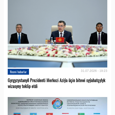
31.07.2026 - 19:23
Resmi habarlar
Gyrgyzystanyň Prezidenti Merkezi Aziýa üçin bitewi syýahatçylyk
wizasyny teklip etdi