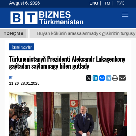
Awgust 6, 2026
ENG
TM
РУС
Toggl
navig
ТМТ
$1
TDHÇMB
Buýan köküniň arassalanmadyk glisirrizin turşusy (t.)
Resmi habarlar
Türkmenistanyň Prezidenti Aleksandr Lukaşenkony
gaýtadan saýlanmagy bilen gutlady
BT
11:20
28.01.2025