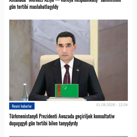
gün tertibi maslahatlaşyldy
01.08.2026 - 12:04
Resmi habarlar
Türkmenistanyň Prezidenti Awazada geçiriljek konsultatiw
duşuşygyň gün tertibi bilen tanyşdyrdy