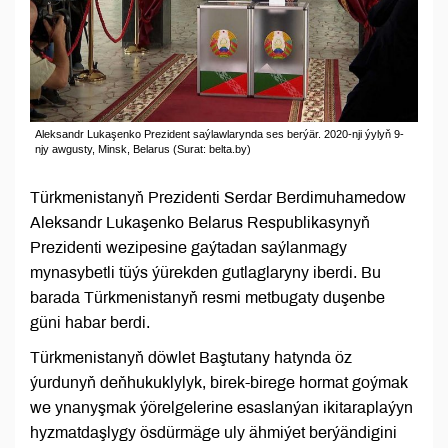
Aleksandr Lukaşenko Prezident saýlawlarynda ses berýär. 2020-nji ýylyň 9-
njy awgusty, Minsk, Belarus (Surat: belta.by)
Türkmenistanyň Prezidenti Serdar Berdimuhamedow
Aleksandr Lukaşenko Belarus Respublikasynyň
Prezidenti wezipesine gaýtadan saýlanmagy
mynasybetli tüýs ýürekden gutlaglaryny iberdi. Bu
barada Türkmenistanyň resmi metbugaty duşenbe
güni habar berdi.
Türkmenistanyň döwlet Baştutany hatynda öz
ýurdunyň deňhukuklylyk, birek-birege hormat goýmak
we ynanyşmak ýörelgelerine esaslanýan ikitaraplaýyn
hyzmatdaşlygy ösdürmäge uly ähmiýet berýändigini