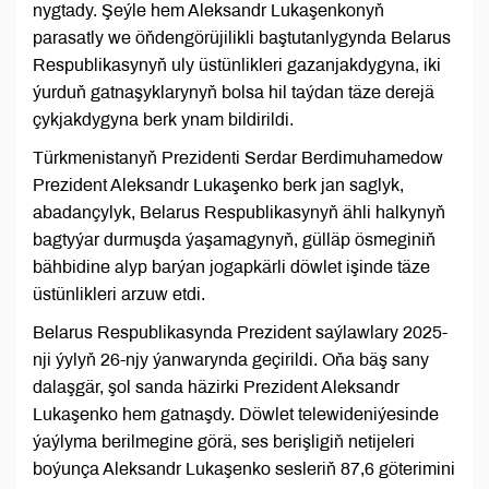
nygtady. Şeýle hem Aleksandr Lukaşenkonyň
parasatly we öňdengörüjilikli baştutanlygynda Belarus
Respublikasynyň uly üstünlikleri gazanjakdygyna, iki
ýurduň gatnaşyklarynyň bolsa hil taýdan täze derejä
çykjakdygyna berk ynam bildirildi.
Türkmenistanyň Prezidenti Serdar Berdimuhamedow
Prezident Aleksandr Lukaşenko berk jan saglyk,
abadançylyk, Belarus Respublikasynyň ähli halkynyň
bagtyýar durmuşda ýaşamagynyň, gülläp ösmeginiň
bähbidine alyp barýan jogapkärli döwlet işinde täze
üstünlikleri arzuw etdi.
Belarus Respublikasynda Prezident saýlawlary 2025-
nji ýylyň 26-njy ýanwarynda geçirildi. Oňa bäş sany
dalaşgär, şol sanda häzirki Prezident Aleksandr
Lukaşenko hem gatnaşdy. Döwlet telewideniýesinde
ýaýlyma berilmegine görä, ses berişligiň netijeleri
boýunça Aleksandr Lukaşenko sesleriň 87,6 göterimini