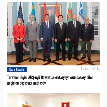
Şu gün - 13:21
Resmi habarlar
Türkmen ilçisi ABŞ-nyň Döwlet sekretarynyň orunbasary bilen
geçirlen duşuşyga gatnaşdy