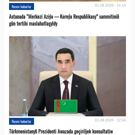
01.08.2026 - 14:14
Resmi habarlar
Astanada “Merkezi Aziýa — Koreýa Respublikasy” sammitiniň
gün tertibi maslahatlaşyldy
01.08.2026 - 12:04
Resmi habarlar
Türkmenistanyň Prezidenti Awazada geçiriljek konsultatiw