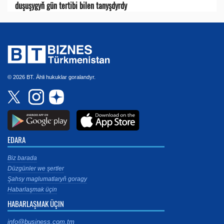
duşuşygyň gün tertibi bilen tanyşdyrdy
© 2026 BT. Ähli hukuklar goralandyr.
EDARA
Biz barada
Düzgünler we şertler
Şahsy maglumatlaryň goragy
Habarlaşmak üçin
HABARLAŞMAK ÜÇIN
info@business.com.tm