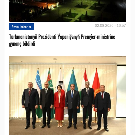
02.08.2026 - 16:57
Resmi habarlar
Türkmenistanyň Prezidenti Ýaponiýanyň Premýer-ministrine
gynanç bildirdi