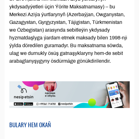
ykdysadyýetleri üçin Ýörite Maksatnamasy) – bu
Merkezi Aziýa ýurtlarynyň (Azerbaýjan, Owganystan,
Gazagystan, Gyrgyzystan, Täjigistan, Türkmenistan
we Özbegistan) arasynda sebitleýin ykdysady
hyzmatdaşlyga ýardam etmek maksady bilen 1998-nji
ýylda döredilen guramadyr. Bu maksatnama söwda,
ulag we durnukly ösüş gatnaşyklaryny hem-de sebit
arabaglanyşygyny ösdürmäge gönükdirilendir.
BULARY HEM OKAŇ