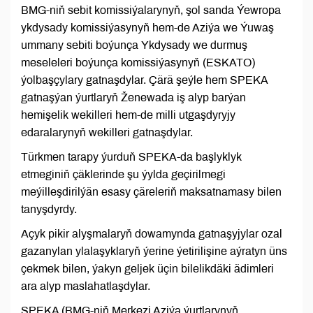
BMG-niň sebit komissiýalarynyň, şol sanda Ýewropa
ykdysady komissiýasynyň hem-de Aziýa we Ýuwaş
ummany sebiti boýunça Ykdysady we durmuş
meseleleri boýunça komissiýasynyň (ESKATO)
ýolbaşçylary gatnaşdylar. Çärä şeýle hem SPEKA
gatnaşýan ýurtlaryň Ženewada iş alyp barýan
hemişelik wekilleri hem-de milli utgaşdyryjy
edaralarynyň wekilleri gatnaşdylar.
Türkmen tarapy ýurduň SPEKA-da başlyklyk
etmeginiň çäklerinde şu ýylda geçirilmegi
meýilleşdirilýän esasy çäreleriň maksatnamasy bilen
tanyşdyrdy.
Açyk pikir alyşmalaryň dowamynda gatnaşyjylar ozal
gazanylan ylalaşyklaryň ýerine ýetirilişine aýratyn üns
çekmek bilen, ýakyn geljek üçin bilelikdäki ädimleri
ara alyp maslahatlaşdylar.
SPEKA (BMG-niň Merkezi Aziýa ýurtlarynyň