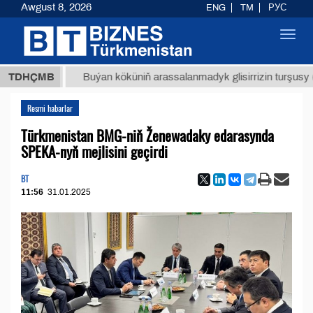
Awgust 8, 2026
ENG
TM
РУС
Toggl
navig
МТ
$12
TDHÇMB
Buýan köküniň arassalanmadyk glisirrizin turşusy (t.)
Resmi habarlar
Türkmenistan BMG-niň Ženewadaky edarasynda
SPEKA-nyň mejlisini geçirdi
BT
11:56
31.01.2025