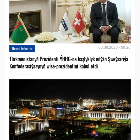
06.08.2026 - 09:26
Resmi habarlar
Türkmenistanyň Prezidenti ÝHHG-na başlyklyk edýän Şweýsariýa
Konfederasiýasynyň wise-prezidentini kabul etdi