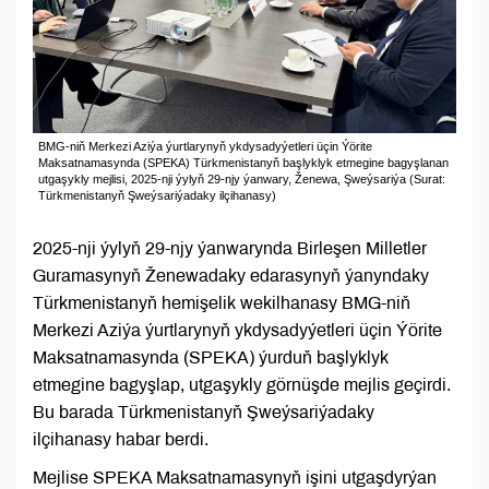
BMG-niň Merkezi Aziýa ýurtlarynyň ykdysadyýetleri üçin Ýörite
Maksatnamasynda (SPEKA) Türkmenistanyň başlyklyk etmegine bagyşlanan
utgaşykly mejlisi, 2025-nji ýylyň 29-njy ýanwary, Ženewa, Şweýsariýa (Surat:
Türkmenistanyň Şweýsariýadaky ilçihanasy)
2025-nji ýylyň 29-njy ýanwarynda Birleşen Milletler
Guramasynyň Ženewadaky edarasynyň ýanyndaky
Türkmenistanyň hemişelik wekilhanasy BMG-niň
Merkezi Aziýa ýurtlarynyň ykdysadyýetleri üçin Ýörite
Maksatnamasynda (SPEKA) ýurduň başlyklyk
etmegine bagyşlap, utgaşykly görnüşde mejlis geçirdi.
Bu barada Türkmenistanyň Şweýsariýadaky
ilçihanasy habar berdi.
Mejlise SPEKA Maksatnamasynyň işini utgaşdyrýan