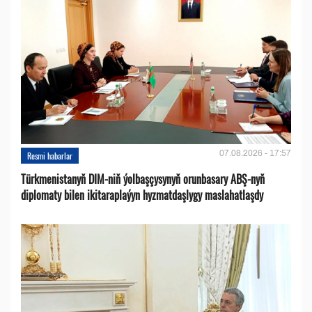
07.08.2026 - 17:57
Resmi habarlar
Türkmenistanyň DIM-niň ýolbaşçysynyň orunbasary ABŞ-nyň
diplomaty bilen ikitaraplaýyn hyzmatdaşlygy maslahatlaşdy