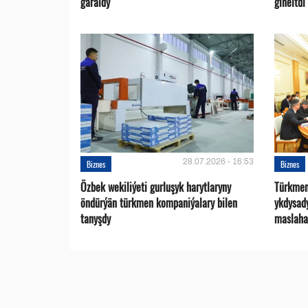
garaldy
giňeltdi
28.07.2026 - 16:53
Biznes
Biznes
Özbek wekiliýeti gurluşyk harytlaryny
Türkmen
öndürýän türkmen kompaniýalary bilen
ykdysad
tanyşdy
maslaha