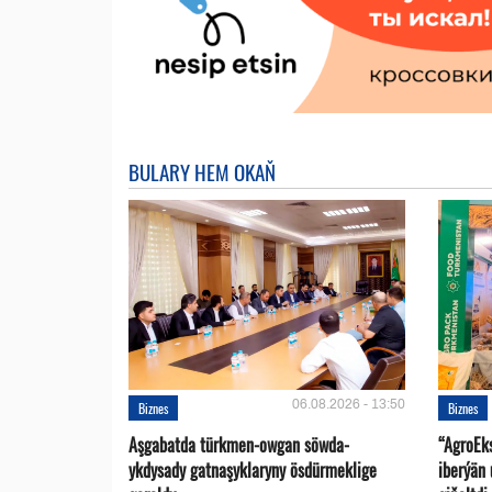
BULARY HEM OKAŇ
06.08.2026 - 13:50
Biznes
Biznes
Aşgabatda türkmen-owgan söwda-
“AgroEk
ykdysady gatnaşyklaryny ösdürmeklige
iberýän 