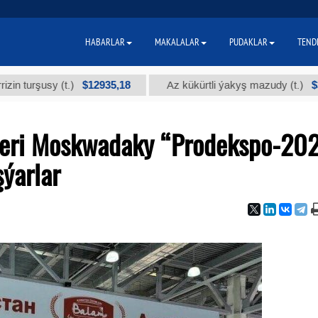
HABARLAR
MAKALALAR
PUDAKLAR
TEND
$12935,18
$300
şusy (t.)
Az kükürtli ýakyş mazudy (t.)
leri Moskwadaky “Prodekspo-20
şýarlar