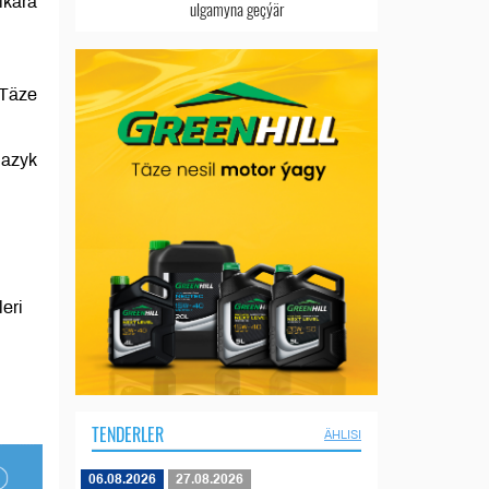
lkara
ulgamyna geçýär
“Täze
 azyk
eri
TENDERLER
ÄHLISI
06.08.2026
27.08.2026