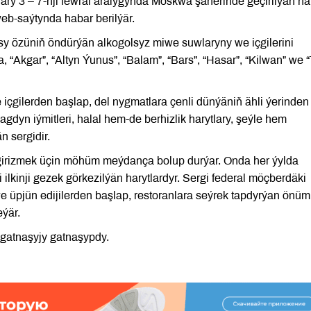
ry 3 – 7-nji fewral aralygynda Moskwa şäherinde geçirilýän ha
eb-saýtynda habar berilýär.
y özüniň öndürýän alkogolsyz miwe suwlaryny we içgilerini
, “Akgar”, “Altyn Ýunus”, “Balam”, “Bars”, “Hasar”, “Kilwan” we 
içgilerden başlap, del nygmatlara çenli dünýäniň ähli ýerinden
gdyn iýmitleri, halal hem-de berhizlik harytlary, şeýle hem
n sergidir.
e girizmek üçin möhüm meýdança bolup durýar. Onda her ýylda
 ilkinji gezek görkezilýän harytlardyr. Sergi federal möçberdäki
e üpjün edijilerden başlap, restoranlara seýrek tapdyrýan önüml
eýär.
gatnaşyjy gatnaşypdy.