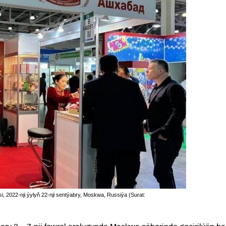
, 2022-nji ýylyň 22-nji sentýabry, Moskwa, Russiýa (Surat: