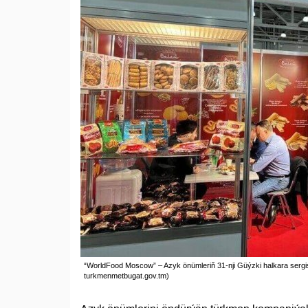
“WorldFood Moscow” – Azyk önümleriň 31-nji Güýzki halkara sergisi
turkmenmetbugat.gov.tm)