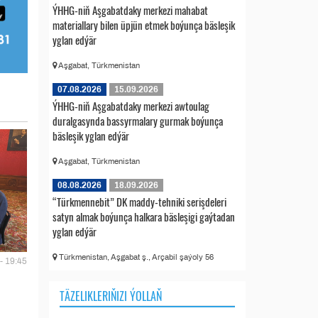
ÝHHG-niň Aşgabatdaky merkezi mahabat
materiallary bilen üpjün etmek boýunça bäsleşik
yglan edýär
Aşgabat, Türkmenistan
07.08.2026
15.09.2026
ÝHHG-niň Aşgabatdaky merkezi awtoulag
duralgasynda bassyrmalary gurmak boýunça
bäsleşik yglan edýär
Aşgabat, Türkmenistan
08.08.2026
18.09.2026
“Türkmennebit” DK maddy-tehniki serişdeleri
satyn almak boýunça halkara bäsleşigi gaýtadan
yglan edýär
Türkmenistan, Aşgabat ş., Arçabil şaýoly 56
- 19:45
TÄZELIKLERIŇIZI ÝOLLAŇ