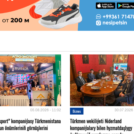
05.08.2026 - 11:02
30.07.2026 
Biznes
sport” kompaniýasy Türkmenistana
Türkmen wekiliýeti Niderland
un önümleriniň görnüşlerini
kompaniýalary bilen hyzmatdaşlygy