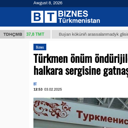
Awgust 8, 2026
37,8 ТМТ
(kg.)
TDHÇMB
Buýan köküniň arassalanmadyk glisirrizin tur
Biznes
Türkmen önüm öndüriji
halkara sergisine gatna
BT
12:53
03.02.2025