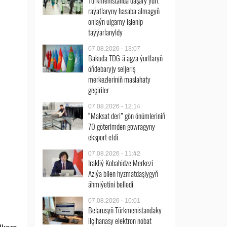
Türkmenistanda daşary ýurt
raýatlaryny hasaba almagyň
onlaýn ulgamy işlenip
taýýarlanyldy
07.08.2026 - 13:07
Bakuda TDG-ä agza ýurtlaryň
öňdebaryjy seljeriş
merkezleriniň maslahaty
geçiriler
07.08.2026 - 12:14
“Maksat deri” gön önümleriniň
70 göterimden gowragyny
eksport etdi
07.08.2026 - 11:42
Irakliý Kobahidze Merkezi
Aziýa bilen hyzmatdaşlygyň
ähmiýetini belledi
07.08.2026 - 10:01
Belarusyň Türkmenistandaky
ilçihanasy elektron nobat