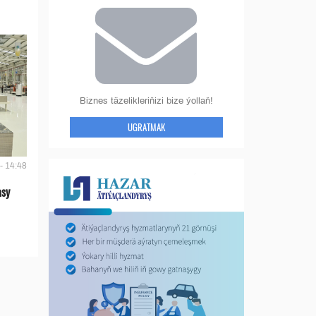
Biznes täzelikleriňizi bize ýollaň!
UGRATMAK
- 14:48
asy