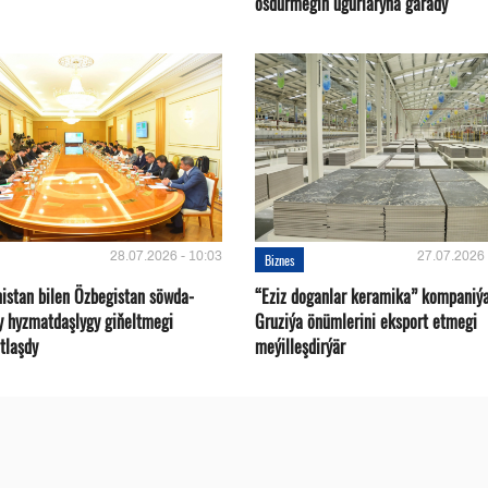
ösdürmegiň ugurlaryna garady
28.07.2026 - 10:03
27.07.2026 
Biznes
istan bilen Özbegistan söwda-
“Eziz doganlar keramika” kompaniý
y hyzmatdaşlygy giňeltmegi
Gruziýa önümlerini eksport etmegi
tlaşdy
meýilleşdirýär