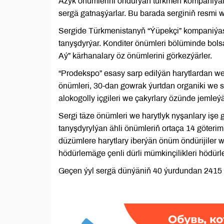
Azyk önümlerini öndürýän türkmen kompaniýala
sergä gatnaşýarlar. Bu barada serginiň resmi w
Sergide Türkmenistanyň “Ýüpekçi” kompaniýas
tanyşdyrýar. Konditer önümleri bölüminde bolsa
Aý” kärhanalary öz önümlerini görkezýärler.
“Prodekspo” esasy sarp edilýän harytlardan we 
önümleri, 30-dan gowrak ýurtdan organiki we sa
alokogolly içgileri we çakyrlary özünde jemleýä
Sergi täze önümleri we harytlyk nyşanlary iş
tanyşdyrylýan ähli önümleriň ortaça 14 göterimi
düzümlere harytlary iberýän önüm öndürijiler w
hödürlemäge çenli dürli mümkinçilikleri hödürl
Geçen ýyl sergä dünýäniň 40 ýurdundan 2415 