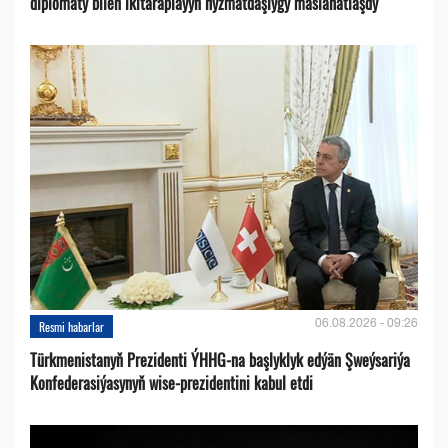
diplomaty bilen ikitaraplaýyn hyzmatdaşlygy maslahatlaşdy
06.08.2026 - 09:26
Resmi habarlar
Türkmenistanyň Prezidenti ÝHHG-na başlyklyk edýän Şweýsariýa
Konfederasiýasynyň wise-prezidentini kabul etdi