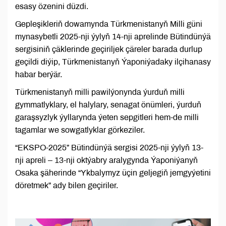
esasy özenini düzdi.
Gepleşikleriň dowamynda Türkmenistanyň Milli güni
mynasybetli 2025-nji ýylyň 14-nji aprelinde Bütindünýä
sergisiniň çäklerinde geçiriljek çäreler barada durlup
geçildi diýip, Türkmenistanyň Ýaponiýadaky ilçihanasy
habar berýär.
Türkmenistanyň milli pawilýonynda ýurduň milli
gymmatlyklary, el halylary, senagat önümleri, ýurduň
garaşsyzlyk ýyllarynda ýeten sepgitleri hem-de milli
tagamlar we sowgatlyklar görkeziler.
“EKSPO-2025” Bütindünýä sergisi 2025-nji ýylyň 13-
nji apreli – 13-nji oktýabry aralygynda Ýaponiýanyň
Osaka şäherinde “Ykbalymyz üçin geljegiň jemgyýetini
döretmek” ady bilen geçiriler.