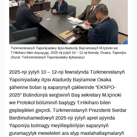
Türkmenistanyň Ýaponiýadaky ilçisi Atadurdy Baýramowyň M.Içinoki we
T.Hikiharo bilen duşuşygy, 2025-nji ýylyň 10 – 12-nji fewraly, Osaka, Ýaponiýa
(Surat: Türkmenistanyň Ýaponiýadaky ilçihanasy)
2025-nji ýylyň 10 – 12-nji fewralynda Türkmenistanyň
Ýaponiýadaky ilçisi Atadurdy Baýramow Osaka
şäherine bolan iş saparynyň çäklerinde “EKSPO-
2025” Bütindünýä sergisiniň Baş sekretary M.Içinoki
we Protokol bölüminiň başlygy T.Hikiharo bilen
gepleşikleri geçirdi. Türkmenistanyň Prezidenti Serdar
Berdimuhamedowyň 2025-nji ýylyň aprel aýynda
Ýaponiýa bolmagy meýilleşdirilýän saparynyň
guramaçylyk meseleleri ara alyp maslahatlaşmalaryň