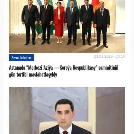
01.08.2026 - 14:14
Resmi habarlar
Astanada “Merkezi Aziýa — Koreýa Respublikasy” sammitiniň
gün tertibi maslahatlaşyldy