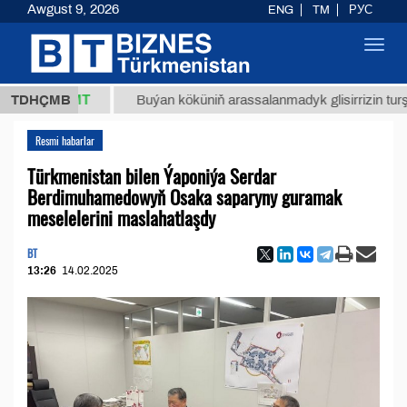
Awgust 9, 2026
ENG
TM
РУС
Toggl
navig
7,8 ТМТ
TDHÇMB
Buýan köküniň arassalanmadyk glisirrizin turşusy (t.
Resmi habarlar
Türkmenistan bilen Ýaponiýa Serdar
Berdimuhamedowyň Osaka saparyny guramak
meselelerini maslahatlaşdy
BT
13:26
14.02.2025