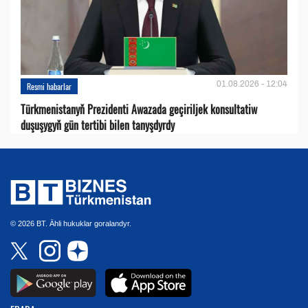
01.08.2026 - 12:04
Resmi habarlar
Türkmenistanyň Prezidenti Awazada geçiriljek konsultatiw
duşuşygyň gün tertibi bilen tanyşdyrdy
© 2026 BT. Ähli hukuklar goralandyr.