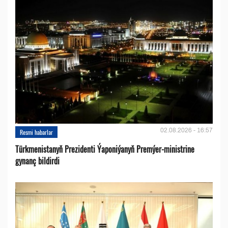
02.08.2026 - 16:57
Resmi habarlar
Türkmenistanyň Prezidenti Ýaponiýanyň Premýer-ministrine
gynanç bildirdi