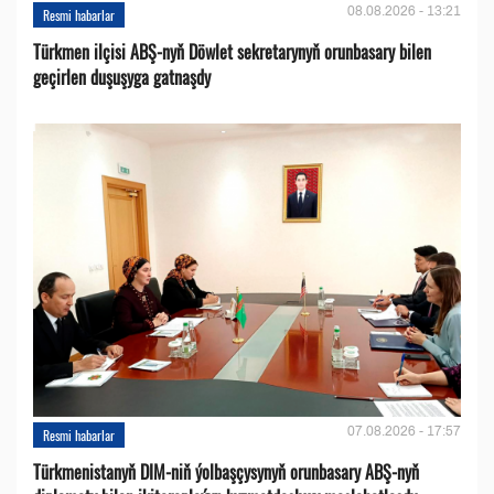
08.08.2026 - 13:21
Resmi habarlar
Türkmen ilçisi ABŞ-nyň Döwlet sekretarynyň orunbasary bilen
geçirlen duşuşyga gatnaşdy
07.08.2026 - 17:57
Resmi habarlar
Türkmenistanyň DIM-niň ýolbaşçysynyň orunbasary ABŞ-nyň