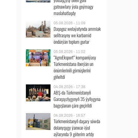
ýolbaşçysy bilen göni
gatnawlary ýola goýmagy
maslahatlaşdy
05.08.2026 - 11:09
Daşoguz welaýatynda ammiak
selitrasyny we karbamid
öndürýän toplum gurlar
05.08.2026 - 11:02
“AgroEksport” kompaniýasy
Türkmenistana iberýän un
önümleriniň görnüşlerini
giňeltdi
04.08.2026 - 17:38
ABŞ-da Türkmenistanyň
Garaşsyzlygynyň 35 ýyllygyna
bagyşlanan çäre geçirildi
04.08.2026 - 16:57
Türkmenistanyň daşary söwda
dolanyşygy ýanwar-iýul
aýlarynda 9 göterim artdy