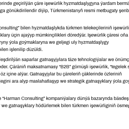
herinde geçirilýän çäre işewürlik hyzmatdaşlygyna ýardam berm
ga gönükdirilendir diýip, Türkmenistanyň resmi metbugaty şen
ulting” bilen hyzmatdaşlykda türkmen telekeçileriniň işewürl
klary üçin ajaýyp mümkinçilikleri döredýär. Işewürlik çäresi oňa
ryny ýola goýmaklaryna we geljegi uly hyzmatdaşlygy
en işlenilip düzüldi.
şdirilýän saparlar gatnaşyjylara täze tehnologiýalar we önümçi
der. Çäräniň maksatnamasy “B2B” görnüşli işewürlik, “tegelek s
 içine alýar. Gatnaşyjylar bu çäreleriň çäklerinde özleriniň
egini ara alyp maslahatlaşyp we strategik gatnaşyklary ýola g
e “Harman Consulting” kompaniýalary dünýä bazarynda bäsdeş
y we gatnaşyklary hödürlemek bilen türkmen işewürliginiň ösme