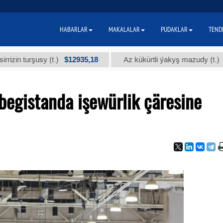
HABARLAR
MAKALALAR
PUDAKLAR
TEND
$12935,18
$300
urşusy (t.)
Az kükürtli ýakyş mazudy (t.)
begistanda işewürlik çäresine