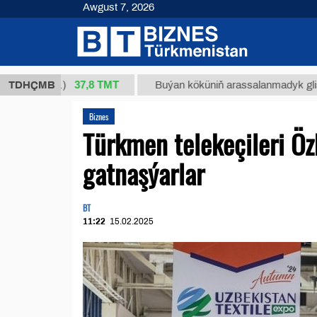
Awgust 7, 2026
37,8 ТМТ
1 (kg.)
TDHÇMB
Buýan köküniň arassalanmadyk glisirrizin t
Biznes
Türkmen telekeçileri Öz
gatnaşýarlar
BT
11:22
15.02.2025