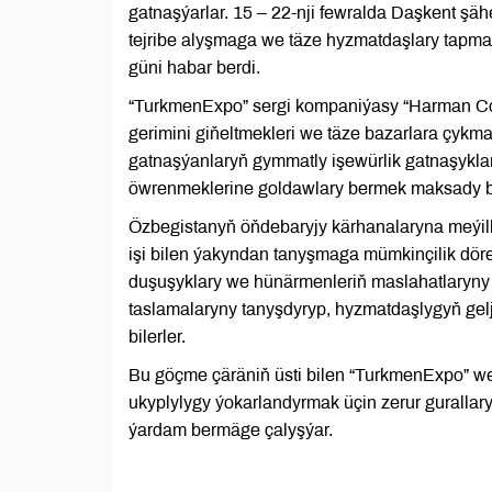
gatnaşýarlar. 15 – 22-nji fewralda Daşkent şä
tejribe alyşmaga we täze hyzmatdaşlary tapma
güni habar berdi.
“TurkmenExpo” sergi kompaniýasy “Harman Cons
gerimini giňeltmekleri we täze bazarlara çykma
gatnaşýanlaryň gymmatly işewürlik gatnaşykla
öwrenmeklerine goldawlary bermek maksady bil
Özbegistanyň öňdebaryjy kärhanalaryna meýille
işi bilen ýakyndan tanyşmaga mümkinçilik döre
duşuşyklary we hünärmenleriň maslahatlaryny öz
taslamalaryny tanyşdyryp, hyzmatdaşlygyň gelj
bilerler.
Bu göçme çäräniň üsti bilen “TurkmenExpo” w
ukyplylygy ýokarlandyrmak üçin zerur gurallar
ýardam bermäge çalyşýar.