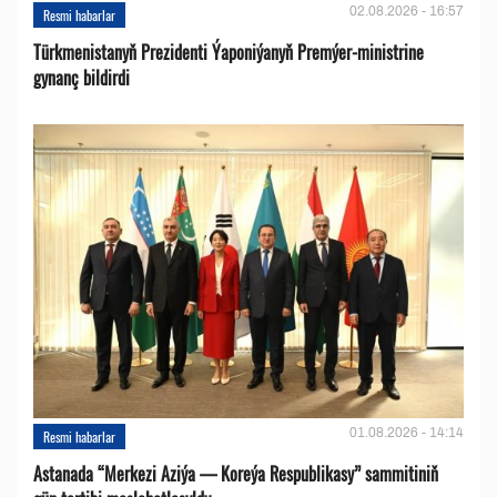
02.08.2026 - 16:57
Resmi habarlar
Türkmenistanyň Prezidenti Ýaponiýanyň Premýer-ministrine
gynanç bildirdi
01.08.2026 - 14:14
Resmi habarlar
Astanada “Merkezi Aziýa — Koreýa Respublikasy” sammitiniň