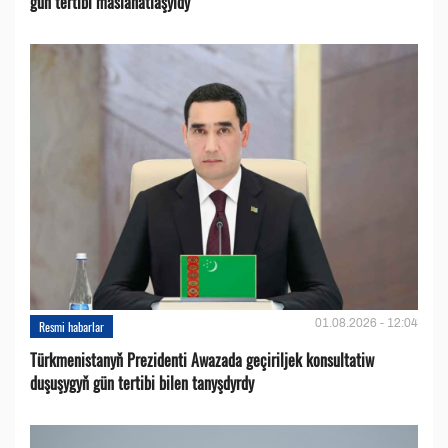
gün tertibi maslahatlaşyldy
01.08.2026 - 12:04
Resmi habarlar
Türkmenistanyň Prezidenti Awazada geçiriljek konsultatiw
duşuşygyň gün tertibi bilen tanyşdyrdy