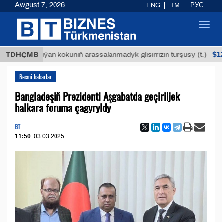
Awgust 7, 2026
ENG
TM
РУС
Toggl
navig
$12935,18
TDHÇMB
Buýan köküniň arassalanmadyk glisirrizin turşusy (t.)
Resmi habarlar
Bangladeşiň Prezidenti Aşgabatda geçiriljek
halkara foruma çagyryldy
BT
11:50
03.03.2025