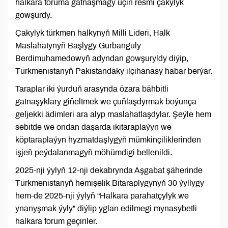
halkara foruma gatnaşmagy üçin resmi çakylyk
gowşurdy.
Çakylyk türkmen halkynyň Milli Lideri, Halk
Maslahatynyň Başlygy Gurbanguly
Berdimuhamedowyň adyndan gowşuryldy diýip,
Türkmenistanyň Pakistandaky ilçihanasy habar berýär.
Taraplar iki ýurduň arasynda özara bähbitli
gatnaşyklary giňeltmek we çuňlaşdyrmak boýunça
geljekki ädimleri ara alyp maslahatlaşdylar. Şeýle hem
sebitde we ondan daşarda ikitaraplaýyn we
köptaraplaýyn hyzmatdaşlygyň mümkinçiliklerinden
işjeň peýdalanmagyň möhümdigi bellenildi.
2025-nji ýylyň 12-nji dekabrynda Aşgabat şäherinde
Türkmenistanyň hemişelik Bitaraplygynyň 30 ýyllygy
hem-de 2025-nji ýylyň “Halkara parahatçylyk we
ynanyşmak ýyly” diýlip yglan edilmegi mynasybetli
halkara forum geçiriler.