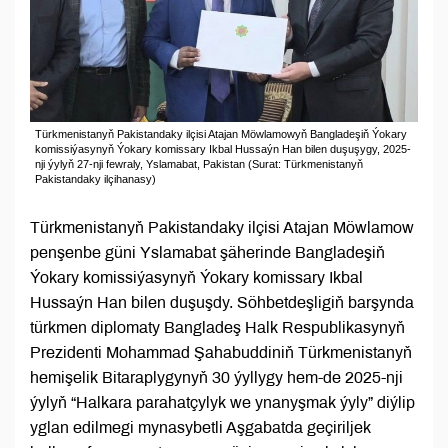
Türkmenistanyň Pakistandaky ilçisi Atajan Möwlamowyň Bangladeşiň Ýokary
komissiýasynyň Ýokary komissary Ikbal Hussaýn Han bilen duşuşygy, 2025-
nji ýylyň 27-nji fewraly, Yslamabat, Pakistan (Surat: Türkmenistanyň
Pakistandaky ilçihanasy)
Türkmenistanyň Pakistandaky ilçisi Atajan Möwlamow
penşenbe güni Yslamabat şäherinde Bangladeşiň
Ýokary komissiýasynyň Ýokary komissary Ikbal
Hussaýn Han bilen duşuşdy. Söhbetdeşligiň barşynda
türkmen diplomaty Bangladeş Halk Respublikasynyň
Prezidenti Mohammad Şahabuddiniň Türkmenistanyň
hemişelik Bitaraplygynyň 30 ýyllygy hem-de 2025-nji
ýylyň “Halkara parahatçylyk we ynanyşmak ýyly” diýlip
yglan edilmegi mynasybetli Aşgabatda geçiriljek