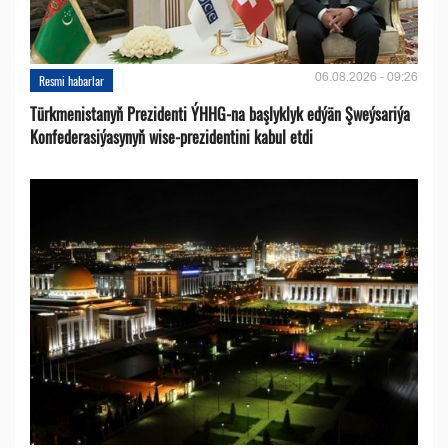
06.08.2026 - 09:26
Resmi habarlar
Türkmenistanyň Prezidenti ÝHHG-na başlyklyk edýän Şweýsariýa
Konfederasiýasynyň wise-prezidentini kabul etdi