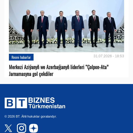
31.07.2026 - 18:53
Resmi habarlar
Merkezi Aziýanyň we Azerbaýjanyň liderleri “Çolpon-Ata”
Jarnamasyna gol çekdiler
© 2026 BT. Ähli hukuklar goralandyr.