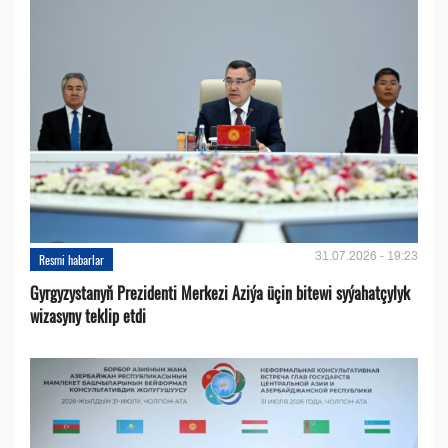
31.07.2026 - 19:23
Resmi habarlar
Gyrgyzystanyň Prezidenti Merkezi Aziýa üçin bitewi syýahatçylyk
wizasyny teklip etdi