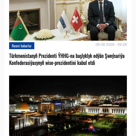
06.08.2026 - 09:26
Resmi habarlar
Türkmenistanyň Prezidenti ÝHHG-na başlyklyk edýän Şweýsariýa
Konfederasiýasynyň wise-prezidentini kabul etdi