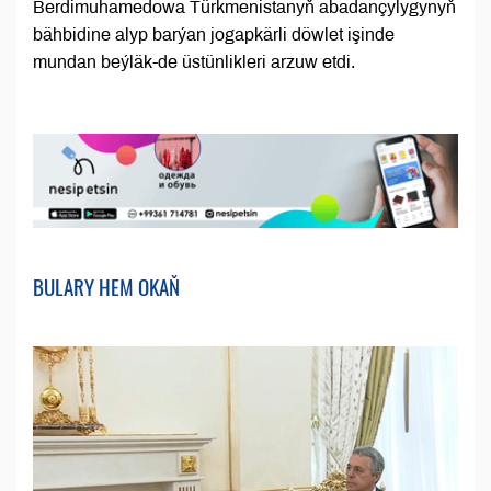
Berdimuhamedowa Türkmenistanyň abadançylygynyň
bähbidine alyp barýan jogapkärli döwlet işinde
mundan beýläk-de üstünlikleri arzuw etdi.
BULARY HEM OKAŇ