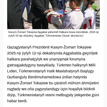
Kasym-Žomart Tokaýew Aşgabat şäheriniň Halkara howa menzilinde, 2024-nji
ýylyň 10-njy oktýabry, Aşgabat, Türkmenistan (Surat: akorda.kz)
Gazagystanyň Prezidenti Kasym-Žomart Tokaýew
2025-nji ýylyň 12-nji dekabrynda Aşgabatda geçiriljek
halkara parahatçylyk we ynanyşmak forumyna
gatnaşjakdygyny tassyklady. Türkmen halkynyň Milli
Lideri, Türkmenistanyň Halk Maslahatynyň Başlygy
Gurbanguly Berdimuhamedowa ýollan hatynda
Kasym-Žomart Tokaýew bu çäräniň möhüm ähmiýetini
nygtady we oňa çagyrylandygy üçin hoşallyk bildirdi
diýip, Türkmenistanyň resmi metbugaty ýekşenbe güni
habar berdi.