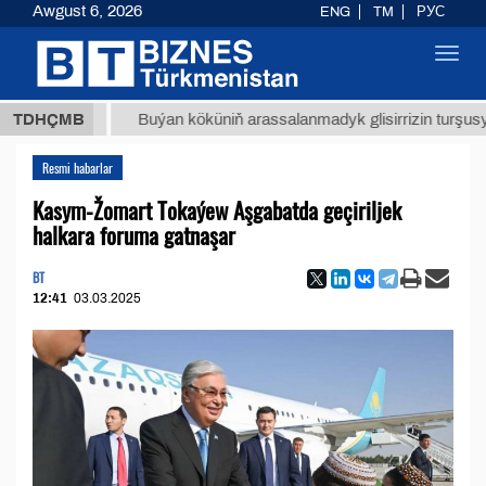
Awgust 6, 2026
ENG
TM
РУС
Toggl
navig
 ТМТ
$
TDHÇMB
Buýan köküniň arassalanmadyk glisirrizin turşusy (t.)
Resmi habarlar
Kasym-Žomart Tokaýew Aşgabatda geçiriljek
halkara foruma gatnaşar
BT
12:41
03.03.2025