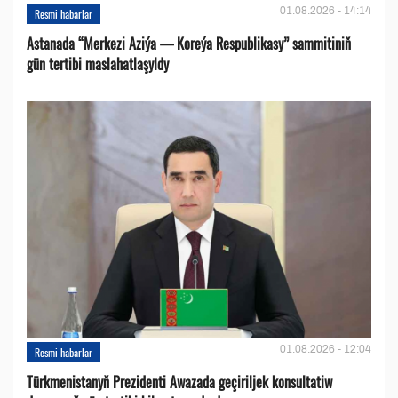
01.08.2026 - 14:14
Resmi habarlar
Astanada “Merkezi Aziýa — Koreýa Respublikasy” sammitiniň
gün tertibi maslahatlaşyldy
01.08.2026 - 12:04
Resmi habarlar
Türkmenistanyň Prezidenti Awazada geçiriljek konsultatiw