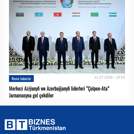
31.07.2026 - 18:53
Resmi habarlar
Merkezi Aziýanyň we Azerbaýjanyň liderleri “Çolpon-Ata”
Jarnamasyna gol çekdiler