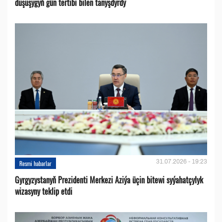
duşuşygyň gün tertibi bilen tanyşdyrdy
31.07.2026 - 19:23
Resmi habarlar
Gyrgyzystanyň Prezidenti Merkezi Aziýa üçin bitewi syýahatçylyk
wizasyny teklip etdi