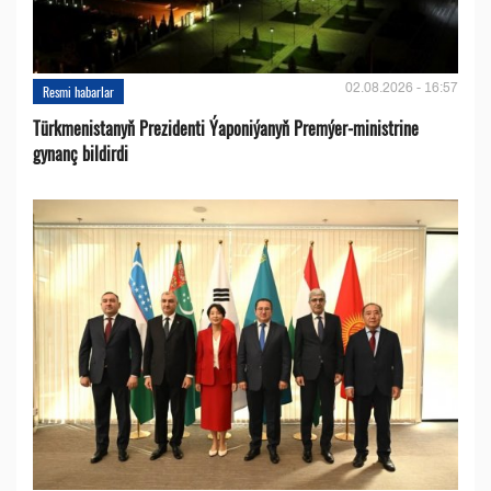
02.08.2026 - 16:57
Resmi habarlar
Türkmenistanyň Prezidenti Ýaponiýanyň Premýer-ministrine
gynanç bildirdi