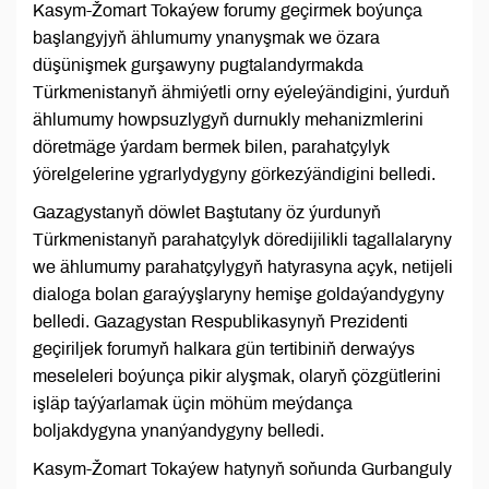
Kasym-Žomart Tokaýew forumy geçirmek boýunça
başlangyjyň ählumumy ynanyşmak we özara
düşünişmek gurşawyny pugtalandyrmakda
Türkmenistanyň ähmiýetli orny eýeleýändigini, ýurduň
ählumumy howpsuzlygyň durnukly mehanizmlerini
döretmäge ýardam bermek bilen, parahatçylyk
ýörelgelerine ygrarlydygyny görkezýändigini belledi.
Gazagystanyň döwlet Baştutany öz ýurdunyň
Türkmenistanyň parahatçylyk döredijilikli tagallalaryny
we ählumumy parahatçylygyň hatyrasyna açyk, netijeli
dialoga bolan garaýyşlaryny hemişe goldaýandygyny
belledi. Gazagystan Respublikasynyň Prezidenti
geçiriljek forumyň halkara gün tertibiniň derwaýys
meseleleri boýunça pikir alyşmak, olaryň çözgütlerini
işläp taýýarlamak üçin möhüm meýdança
boljakdygyna ynanýandygyny belledi.
Kasym-Žomart Tokaýew hatynyň soňunda Gurbanguly