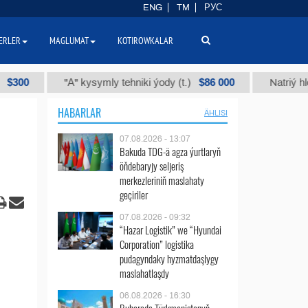
ENG
TM
РУС
ERLER
MAGLUMAT
KOTIROWKALAR
$86 000
"А" kysymly tehniki ýody (t.)
Natriý hlorly (nahar
HABARLAR
ÄHLISI
07.08.2026 - 13:07
Bakuda TDG-ä agza ýurtlaryň
öňdebaryjy seljeriş
merkezleriniň maslahaty
geçiriler
07.08.2026 - 09:32
“Hazar Logistik” we “Hyundai
Corporation” logistika
pudagyndaky hyzmatdaşlygy
maslahatlaşdy
06.08.2026 - 16:30