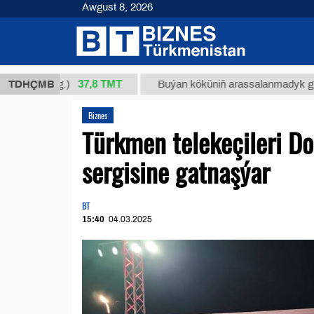
Awgust 8, 2026
37,8 ТМТ
(kg.)
TDHÇMB
Buýan köküniň arassalanmadyk glisirrizin tur
Biznes
Türkmen telekeçileri Do
sergisine gatnaşýar
BT
15:40
04.03.2025