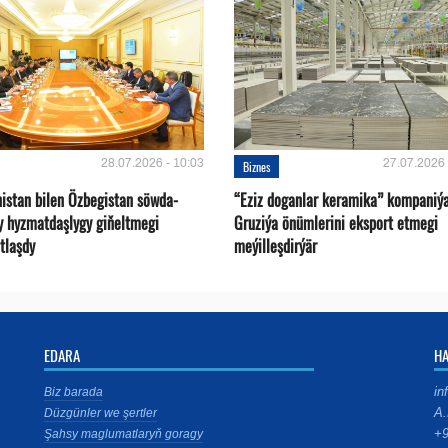
28.07.2026 - 10:03
27.07.2026 
Biznes
istan bilen Özbegistan söwda-
“Eziz doganlar keramika” kompaniý
y hyzmatdaşlygy giňeltmegi
Gruziýa önümlerini eksport etmegi
tlaşdy
meýilleşdirýär
EDARA
H
in
Biz barada
A.
Düzgünler we şertler
+9
Şahsy maglumatlaryň goragy