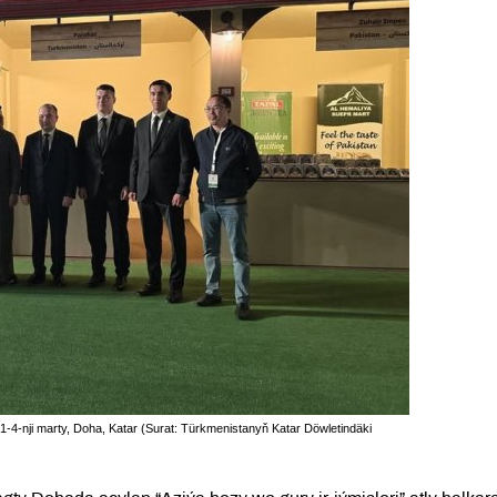
yň 1-4-nji marty, Doha, Katar (Surat: Türkmenistanyň Katar Döwletindäki