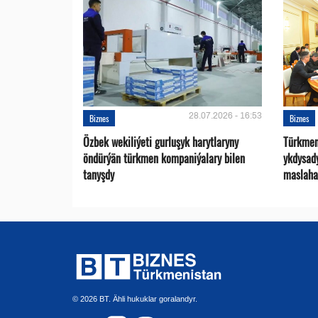
28.07.2026 - 16:53
Biznes
Biznes
Özbek wekiliýeti gurluşyk harytlaryny
Türkmen
öndürýän türkmen kompaniýalary bilen
ykdysad
tanyşdy
maslaha
© 2026 BT. Ähli hukuklar goralandyr.