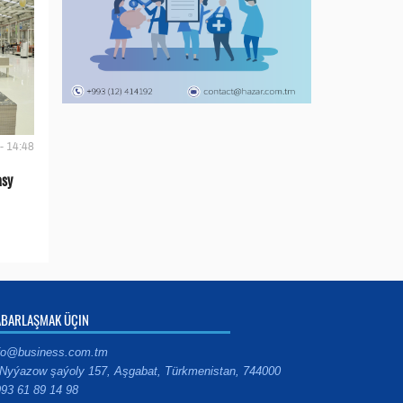
- 14:48
asy
ABARLAŞMAK ÜÇIN
fo@business.com.tm
Nyýazow şaýoly 157, Aşgabat, Türkmenistan, 744000
93 61 89 14 98