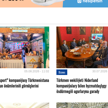
05.08.2026 - 11:02
30.07.2026 
Biznes
sport” kompaniýasy Türkmenistana
Türkmen wekiliýeti Niderland
un önümleriniň görnüşlerini
kompaniýalary bilen hyzmatdaşlygy
ösdürmegiň ugurlaryna garady