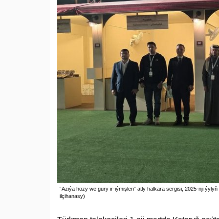
“Aziýa hozy we gury ir-iýmişleri” atly halkara sergisi, 2025-nji ýyl
ilçihanasy)