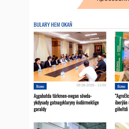
BULARY HEM OKAŇ
06.08.2026 - 13:50
Biznes
Biznes
Aşgabatda türkmen-owgan söwda-
“AgroEk
ykdysady gatnaşyklaryny ösdürmeklige
iberýän 
garaldy
giňeltdi