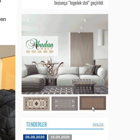
a
boýunça “tegelek stol” geçirildi
len
TENDERLER
ÄHLISI
06.08.2026
16.09.2026