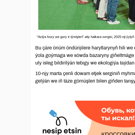
“Aziýa hozy we gury ir-iýmişleri” atly halkara sergisi, 2025-nji ýyl
Bu çäre önüm öndürijilere harytlarynyň hili we 
ýola goýmaga we söwda bazaryny giňeltmäge mü
uly isleg bildirilýän tebigy we ekologiýa taýda
10-njy marta çenli dowam etjek serginiň myhm
gelýän we iň täze görnüşleri bilen giňden tanşyp