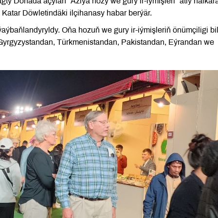
agty Dohada açylan “Aziýa hozy we gury ir-iýmişleri” atly halkar
Katar Döwletindäki ilçihanasy habar berýär.
ýbaňlandyryldy. Oňa hozuň we gury ir-iýmişleriň önümçiligi bi
 Gyrgyzystandan, Türkmenistandan, Pakistandan, Eýrandan we