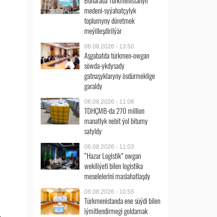
Buharada Türkmenistanyň
medeni-syýahatçylyk
toplumyny döretmek
meýilleşdirilýär
06.08.2026 - 13:50
Aşgabatda türkmen-owgan
söwda-ykdysady
gatnaşyklaryny ösdürmeklige
garaldy
06.08.2026 - 11:06
TDHÇMB-da 270 million
manatlyk nebit ýol bitumy
satyldy
06.08.2026 - 11:03
“Hazar Logistik” owgan
wekiliýeti bilen logistika
meselelerini maslahatlaşdy
06.08.2026 - 10:55
Türkmenistanda ene süýdi bilen
iýmitlendirmegi goldamak