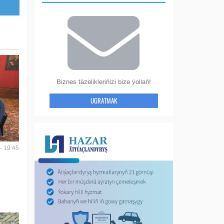
Biznes täzelikleriňizi bize ýollaň!
UGRATMAK
- 19:45