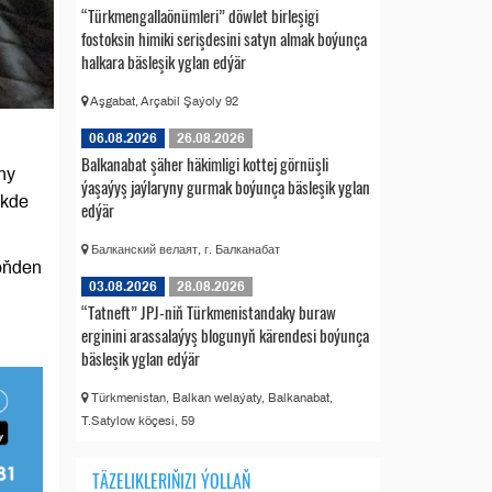
“Türkmengallaönümleri” döwlet birleşigi
fostoksin himiki serişdesini satyn almak boýunça
halkara bäsleşik yglan edýär
Aşgabat, Arçabil Şaýoly 92
06.08.2026
26.08.2026
Balkanabat şäher häkimligi kottej görnüşli
ny
ýaşaýyş jaýlaryny gurmak boýunça bäsleşik yglan
ikde
edýär
Балканский велаят, г. Балканабат
 öňden
03.08.2026
28.08.2026
“Tatneft” JPJ-niň Türkmenistandaky buraw
erginini arassalaýyş blogunyň kärendesi boýunça
bäsleşik yglan edýär
Türkmenistan, Balkan welaýaty, Balkanabat,
T.Satylow köçesi, 59
TÄZELIKLERIŇIZI ÝOLLAŇ