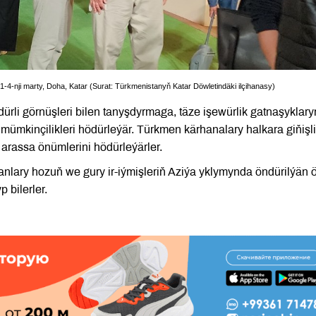
yň 1-4-nji marty, Doha, Katar (Surat: Türkmenistanyň Katar Döwletindäki ilçihanasy)
dürli görnüşleri bilen tanyşdyrmaga, täze işewürlik gatnaşyklary
mkinçilikleri hödürleýär. Türkmen kärhanalary halkara giňişl
n arassa önümlerini hödürleýärler.
anlary hozuň we gury ir-iýmişleriň Aziýa yklymynda öndürilýän
 bilerler.