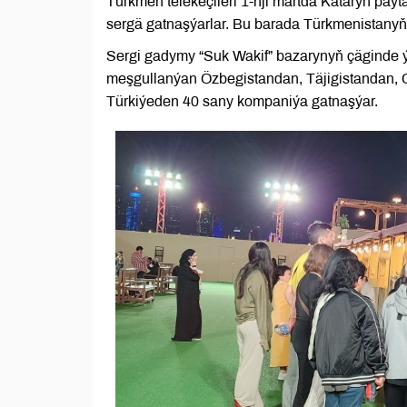
Türkmen telekeçileri 1-nji martda Kataryň paýt
sergä gatnaşýarlar. Bu barada Türkmenistanyň 
Sergi gadymy “Suk Wakif” bazarynyň çäginde ýa
meşgullanýan Özbegistandan, Täjigistandan,
Türkiýeden 40 sany kompaniýa gatnaşýar.