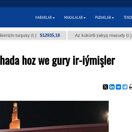
HABARLAR
MAKALALAR
PUDAKLAR
TEND
$12935,18
$300
şusy (t.)
Az kükürtli ýakyş mazudy (t.)
hada hoz we gury ir-iýmişler