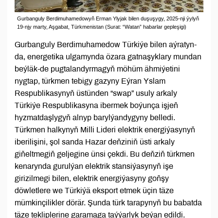
Gurbanguly Berdimuhamedowyň Erman Ylyjak bilen duşuşygy, 2025-nji ýylyň
19-njy marty, Aşgabat, Türkmenistan (Surat: “Watan” habarlar gepleşigi)
Gurbanguly Berdimuhamedow Türkiýe bilen aýratyn-
da, energetika ulgamynda özara gatnaşyklary mundan
beýläk-de pugtalandyrmagyň möhüm ähmiýetini
nygtap, türkmen tebigy gazyny Eýran Yslam
Respublikasynyň üstünden “swap” usuly arkaly
Türkiýe Respublikasyna ibermek boýunça işjeň
hyzmatdaşlygyň alnyp barylýandygyny belledi.
Türkmen halkynyň Milli Lideri elektrik energiýasynyň
iberilişini, şol sanda Hazar deňziniň üsti arkaly
giňeltmegiň geljegine ünsi çekdi. Bu deňziň türkmen
kenarynda gurulýan elektrik stansiýasynyň işe
girizilmegi bilen, elektrik energiýasyny goňşy
döwletlere we Türkiýä eksport etmek üçin täze
mümkinçilikler dörär. Şunda türk tarapynyň bu babatda
täze tekliplerine garamaga taýýarlyk beýan edildi.