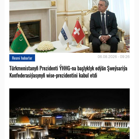
06.08.2026 - 09:26
Resmi habarlar
Türkmenistanyň Prezidenti ÝHHG-na başlyklyk edýän Şweýsariýa
Konfederasiýasynyň wise-prezidentini kabul etdi