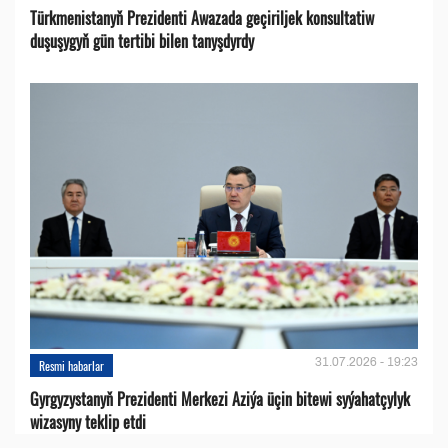
Türkmenistanyň Prezidenti Awazada geçiriljek konsultatiw
duşuşygyň gün tertibi bilen tanyşdyrdy
31.07.2026 - 19:23
Resmi habarlar
Gyrgyzystanyň Prezidenti Merkezi Aziýa üçin bitewi syýahatçylyk
wizasyny teklip etdi