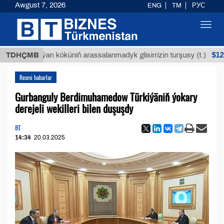
Awgust 7, 2026
ENG
TM
РУС
Toggl
navig
$12935,18
Buýan köküniň arassalanmadyk glisirrizin turşusy (t.)
TDHÇMB
Resmi habarlar
Gurbanguly Berdimuhamedow Türkiýäniň ýokary
derejeli wekilleri bilen duşuşdy
BT
14:34
20.03.2025