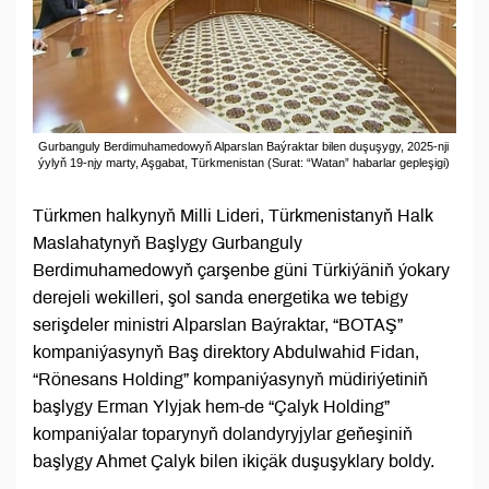
Gurbanguly Berdimuhamedowyň Alparslan Baýraktar bilen duşuşygy, 2025-nji
ýylyň 19-njy marty, Aşgabat, Türkmenistan (Surat: “Watan” habarlar gepleşigi)
Türkmen halkynyň Milli Lideri, Türkmenistanyň Halk
Maslahatynyň Başlygy Gurbanguly
Berdimuhamedowyň çarşenbe güni Türkiýäniň ýokary
derejeli wekilleri, şol sanda energetika we tebigy
serişdeler ministri Alparslan Baýraktar, “BOTAŞ”
kompaniýasynyň Baş direktory Abdulwahid Fidan,
“Rönesans Holding” kompaniýasynyň müdiriýetiniň
başlygy Erman Ylyjak hem-de “Çalyk Holding”
kompaniýalar toparynyň dolandyryjylar geňeşiniň
başlygy Ahmet Çalyk bilen ikiçäk duşuşyklary boldy.