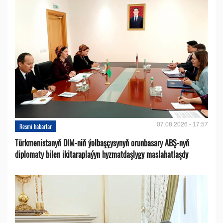
07.08.2026 - 17:57
Resmi habarlar
Türkmenistanyň DIM-niň ýolbaşçysynyň orunbasary ABŞ-nyň
diplomaty bilen ikitaraplaýyn hyzmatdaşlygy maslahatlaşdy