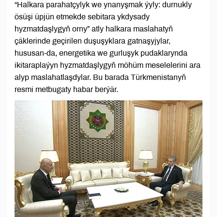
“Halkara parahatçylyk we ynanyşmak ýyly: durnukly
ösüşi üpjün etmekde sebitara ykdysady
hyzmatdaşlygyň orny” atly halkara maslahatyň
çäklerinde geçirilen duşuşyklara gatnaşyjylar,
hususan-da, energetika we gurluşyk pudaklarynda
ikitaraplaýyn hyzmatdaşlygyň möhüm meselelerini ara
alyp maslahatlaşdylar. Bu barada Türkmenistanyň
resmi metbugaty habar berýär.