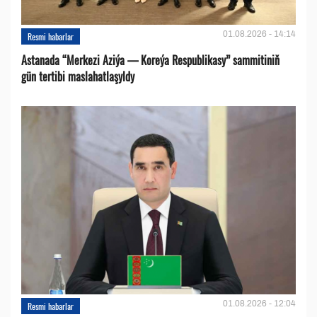
01.08.2026 - 14:14
Resmi habarlar
Astanada “Merkezi Aziýa — Koreýa Respublikasy” sammitiniň
gün tertibi maslahatlaşyldy
01.08.2026 - 12:04
Resmi habarlar