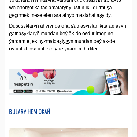
we energetika taslamalaryny üstünlikli durmuşa
geçirmek meseleleri ara alnyp maslahatlaşyldy.
Duşuşyklaryň ahyrynda oňa gatnaşyjylar ikitaraplaýyn
gatnaşyklaryň mundan beýläk-de ösdürilmegine
ýardam etjek hyzmatdaşlygyň mundan beýläk-de
üstünlikli ösdüriljekdigne ynam bildirdiler.
BULARY HEM OKAŇ