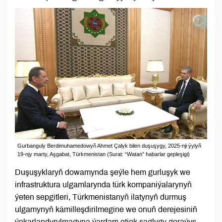
Gurbanguly Berdimuhamedowyň Ahmet Çalyk bilen duşuşygy, 2025-nji ýylyň
19-njy marty, Aşgabat, Türkmenistan (Surat: “Watan” habarlar gepleşigi)
Duşuşyklaryň dowamynda şeýle hem gurluşyk we
infrastruktura ulgamlarynda türk kompaniýalarynyň
ýeten sepgitleri, Türkmenistanyň ilatynyň durmuş
ulgamynyň kämilleşdirilmegine we onuň derejesiniň
ýokarlandyrylmagyna ýardam etjek saglygy goraýyş