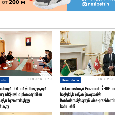
07.08.2026 - 17:57
06.08.2026 
barlar
Resmi habarlar
istanyň DIM-niň ýolbaşçysynyň
Türkmenistanyň Prezidenti ÝHHG-n
ary ABŞ-nyň diplomaty bilen
başlyklyk edýän Şweýsariýa
plaýyn hyzmatdaşlygy
Konfederasiýasynyň wise-prezidentin
tlaşdy
kabul etdi