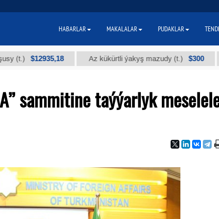
HABARLAR
MAKALALAR
PUDAKLAR
TEND
$12935,18
$300
Az kükürtli ýakyş mazudy (t.)
"А" ky
A” sammitine taýýarlyk meselele