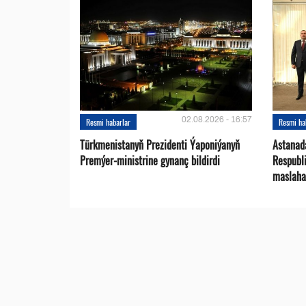
02.08.2026 - 16:57
Resmi habarlar
Resmi ha
Türkmenistanyň Prezidenti Ýaponiýanyň
Astanad
Premýer-ministrine gynanç bildirdi
Respubli
maslaha