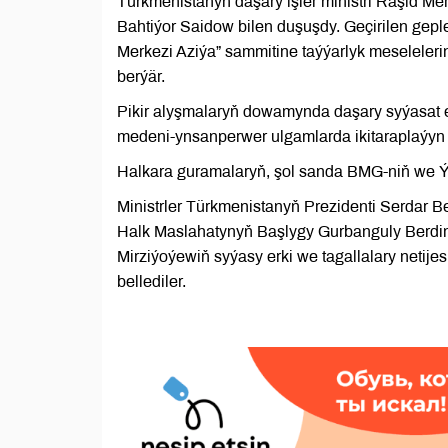
Türkmenistanyň daşary işler ministri Raşid Me
Bahtiýor Saidow bilen duşuşdy. Geçirilen gepleş
Merkezi Aziýa” sammitine taýýarlyk meselelerin
berýär.
Pikir alyşmalaryň dowamynda daşary syýasat 
medeni-ynsanperwer ulgamlarda ikitaraplaýyn 
Halkara guramalaryň, şol sanda BMG-niň we Ýew
Ministrler Türkmenistanyň Prezidenti Serdar 
Halk Maslahatynyň Başlygy Gurbanguly Berd
Mirziýoýewiň syýasy erki we tagallalary netije
bellediler.