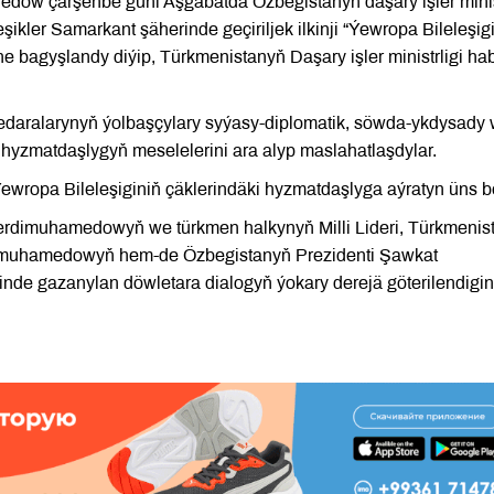
redow çarşenbe güni Aşgabatda Özbegistanyň daşary işler minis
ikler Samarkant şäherinde geçiriljek ilkinji “Ýewropa Bileleşigi
e bagyşlandy diýip, Türkmenistanyň Daşary işler ministrligi ha
edaralarynyň ýolbaşçylary syýasy-diplomatik, söwda-ykdysady
hyzmatdaşlygyň meselelerini ara alyp maslahatlaşdylar.
ropa Bileleşiginiň çäklerindäki hyzmatdaşlyga aýratyn üns be
Berdimuhamedowyň we türkmen halkynyň Milli Lideri, Türkmenis
imuhamedowyň hem-de Özbegistanyň Prezidenti Şawkat
sinde gazanylan döwletara dialogyň ýokary derejä göterilendigin