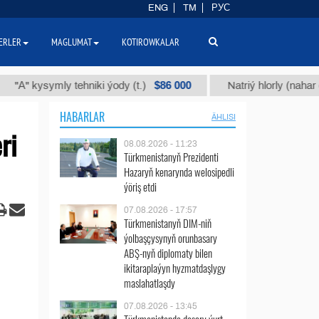
ENG
TM
РУС
ERLER
MAGLUMAT
KOTIROWKALAR
$86 000
symly tehniki ýody (t.)
Natriý hlorly (nahar duzy) (t.
HABARLAR
ÄHLISI
ri
08.08.2026 - 11:23
Türkmenistanyň Prezidenti
Hazaryň kenarynda welosipedli
ýöriş etdi
07.08.2026 - 17:57
Türkmenistanyň DIM-niň
ýolbaşçysynyň orunbasary
ABŞ-nyň diplomaty bilen
ikitaraplaýyn hyzmatdaşlygy
maslahatlaşdy
07.08.2026 - 13:45