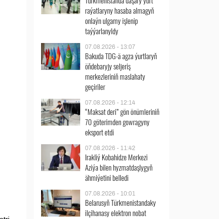
Türkmenistanda daşary ýurt
raýatlaryny hasaba almagyň
onlaýn ulgamy işlenip
taýýarlanyldy
07.08.2026 - 13:07
Bakuda TDG-ä agza ýurtlaryň
öňdebaryjy seljeriş
merkezleriniň maslahaty
geçiriler
07.08.2026 - 12:14
“Maksat deri” gön önümleriniň
70 göterimden gowragyny
eksport etdi
07.08.2026 - 11:42
Irakliý Kobahidze Merkezi
Aziýa bilen hyzmatdaşlygyň
ähmiýetini belledi
07.08.2026 - 10:01
Belarusyň Türkmenistandaky
ilçihanasy elektron nobat