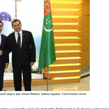
anyň daşary işler ministri Bahtiýor Saidow, Aşgabat, Türkmenistan (Surat: