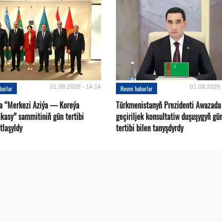
01.08.2026 - 14:14
01.08.2026 
barlar
Resmi habarlar
a “Merkezi Aziýa — Koreýa
Türkmenistanyň Prezidenti Awazada
kasy” sammitiniň gün tertibi
geçiriljek konsultatiw duşuşygyň gü
tlaşyldy
tertibi bilen tanyşdyrdy