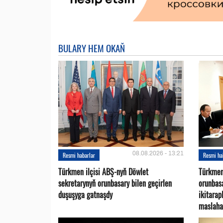
BULARY HEM OKAŇ
08.08.2026 - 13:21
Resmi habarlar
Resmi ha
Türkmen ilçisi ABŞ-nyň Döwlet
Türkmen
sekretarynyň orunbasary bilen geçirlen
orunbas
duşuşyga gatnaşdy
ikitara
maslaha