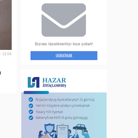
Biznes täzelikleriňizi bize ýollaň!
- 12:04
UGRATMAK
n