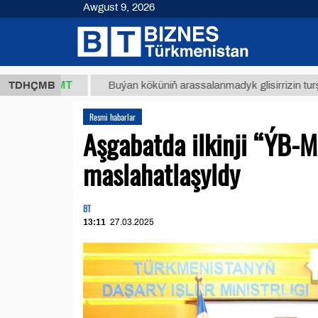
Awgust 9, 2026
,8 ТМТ
TDHÇMB
Buýan köküniň arassalanmadyk glisirrizin turşusy (t.)
Resmi habarlar
Aşgabatda ilkinji “ÝB-M
maslahatlaşyldy
BT
13:11
27.03.2025