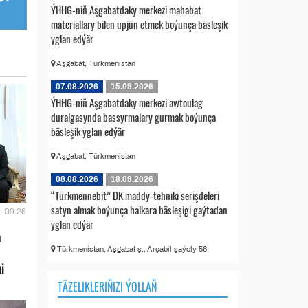
ÝHHG-niň Aşgabatdaky merkezi mahabat
materiallary bilen üpjün etmek boýunça bäsleşik
yglan edýär
Aşgabat, Türkmenistan
07.08.2026
15.09.2026
ÝHHG-niň Aşgabatdaky merkezi awtoulag
duralgasynda bassyrmalary gurmak boýunça
bäsleşik yglan edýär
Aşgabat, Türkmenistan
08.08.2026
18.09.2026
“Türkmennebit” DK maddy-tehniki serişdeleri
satyn almak boýunça halkara bäsleşigi gaýtadan
- 09:26
yglan edýär
a
Türkmenistan, Aşgabat ş., Arçabil şaýoly 56
i
TÄZELIKLERIŇIZI ÝOLLAŇ