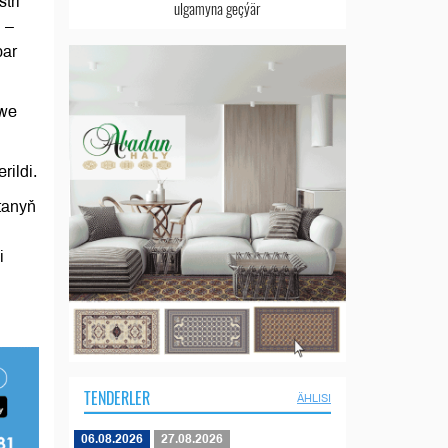
tri
ulgamyna geçýär
 –
bar
 we
rildi.
tanyň
i
TENDERLER
ÄHLISI
06.08.2026
27.08.2026