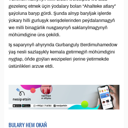
gezelenç etmek üçin ýodalary bolan “Ahalteke atlary”
şaýoluna baryp gördi. Şunda alnyp baryljak işlerde
ýokary hilli gurluşyk serişdelerinden peýdalanmagyň
we milli binagärlik nusgasynyň saklanylmagynyň
möhümdigine üns çekildi.
Iş saparynyň ahyrynda Gurbanguly Berdimuhamedow
ýaş nesli sazlaşykly kemala getirmegiň möhümdigini
nygtap, öňde goýlan wezipeleri ýerine ýetirmekde
üstünlikleri arzuw etdi.
BULARY HEM OKAŇ