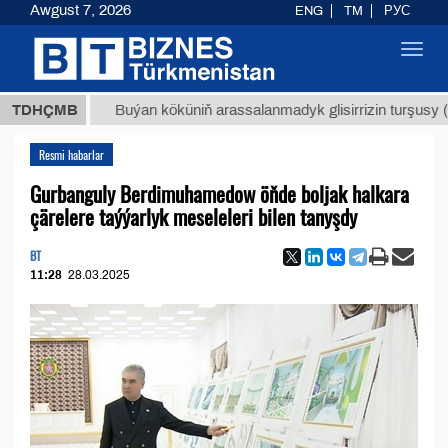
Awgust 7, 2026
ENG
TM
РУС
Toggl
navig
МТ
$12
TDHÇMB
Buýan köküniň arassalanmadyk glisirrizin turşusy (t.)
Resmi habarlar
Gurbanguly Berdimuhamedow öňde boljak halkara
çärelere taýýarlyk meseleleri bilen tanyşdy
BT
11:28
28.03.2025