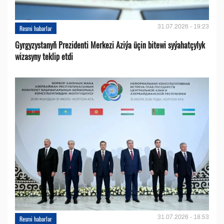
31.07.2026 - 19:23
Resmi habarlar
Gyrgyzystanyň Prezidenti Merkezi Aziýa üçin bitewi syýahatçylyk
wizasyny teklip etdi
31.07.2026 - 18:53
Resmi habarlar