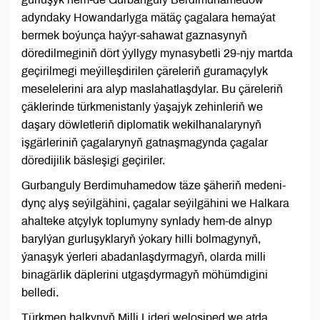
adyndaky Howandarlyga mätäç çagalara hemaýat
bermek boýunça haýyr-sahawat gaznasynyň
döredilmeginiň dört ýyllygy mynasybetli 29-njy martda
geçirilmegi meýilleşdirilen çäreleriň guramaçylyk
meselelerini ara alyp maslahatlaşdylar. Bu çäreleriň
çäklerinde türkmenistanly ýaşajyk zehinleriň we
daşary döwletleriň diplomatik wekilhanalarynyň
işgärleriniň çagalarynyň gatnaşmagynda çagalar
döredijilik bäsleşigi geçiriler.
Gurbanguly Berdimuhamedow täze şäheriň medeni-
dynç alyş seýilgähini, çagalar seýilgähini we Halkara
ahalteke atçylyk toplumyny synlady hem-de alnyp
barylýan gurluşyklaryň ýokary hilli bolmagynyň,
ýanaşyk ýerleri abadanlaşdyrmagyň, olarda milli
binagärlik däplerini utgaşdyrmagyň möhümdigini
belledi.
Türkmen halkynyň Milli Lideri welosiped we atda