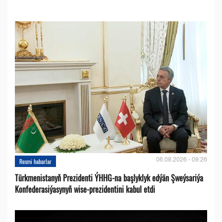
06.08.2026 - 09:26
Resmi habarlar
Türkmenistanyň Prezidenti ÝHHG-na başlyklyk edýän Şweýsariýa
Konfederasiýasynyň wise-prezidentini kabul etdi