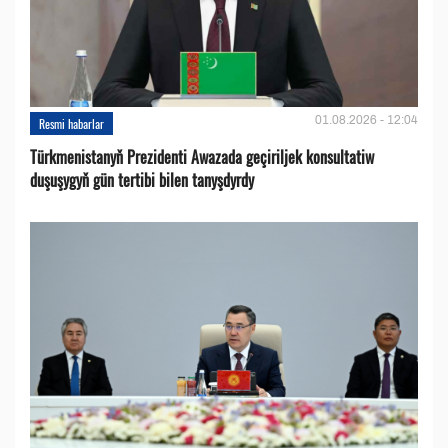
01.08.2026 - 12:04
Resmi habarlar
Türkmenistanyň Prezidenti Awazada geçiriljek konsultatiw
duşuşygyň gün tertibi bilen tanyşdyrdy