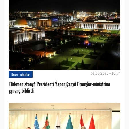
02.08.2026 - 16:57
Resmi habarlar
Türkmenistanyň Prezidenti Ýaponiýanyň Premýer-ministrine
gynanç bildirdi