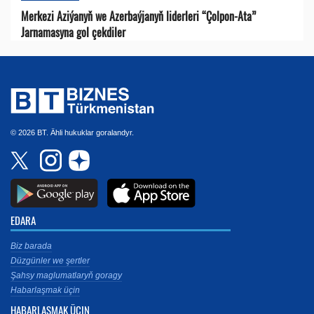
Merkezi Aziýanyň we Azerbaýjanyň liderleri “Çolpon-Ata”
Jarnamasyna gol çekdiler
© 2026 BT. Ähli hukuklar goralandyr.
EDARA
Biz barada
Düzgünler we şertler
Şahsy maglumatlaryň goragy
Habarlaşmak üçin
HABARLAŞMAK ÜÇIN