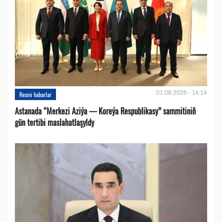
01.08.2026 - 14:14
Resmi habarlar
Astanada “Merkezi Aziýa — Koreýa Respublikasy” sammitiniň
gün tertibi maslahatlaşyldy