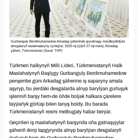
Gurbanguly Berdimuhamedow Arkadag şäherinde gurulmagy meýilleşdirilýän
desgalaryň taslamalaryny synlaýar, 2025-nji ýylyň 27-nji marty, Arkadag
şäheri, Türkmenistan (Surat: THP)
Türkmen halkynyň Milli Lideri, Türkmenistanyň Halk
Maslahatynyň Başlygy Gurbanguly Berdimuhamedow
penşenbe güni Arkadag şäherine iş saparyny amala
aşyryp, bu ýerdäki desgalarda alnyp barylýan gurluşyk
işleriniň barşy hem-de öňde boljak halkara çärelere
taýýarlyk görlüşi bilen tanyş boldy. Bu barada
Türkmenistanyň resmi metbugaty habar berýär.
Geçirilen iş maslahatynyň barşynda oňa gatnaşyjylar
şäheriň ikinji tapgyrynda alnyp barylýan desgalaryň
gurluşyk hem-de Gurbanguly Berdimuhamedow