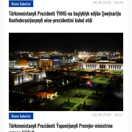
06.08.2026 - 09:26
Resmi habarlar
Türkmenistanyň Prezidenti ÝHHG-na başlyklyk edýän Şweýsariýa
Konfederasiýasynyň wise-prezidentini kabul etdi
02.08.2026 - 16:57
Resmi habarlar
Türkmenistanyň Prezidenti Ýaponiýanyň Premýer-ministrine