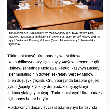
Türkmenistanyň Ukrainadaky we Moldowadaky ilçisi Toýly Ataýew bilen
Moldowa Respublikasynyň DIM-iniň döwlet sekretary Sergeý Mihow, 2025-nji
ýylyň 3-nji apreli, Kişinew, Moldowa (Surat: Türkmenistanyň Ukrainadaky
ilçihanasy)
Türkmenistanyň Ukrainadaky we Moldowa
Respublikasyndaky ilçisi Toýly Ataýew penşenbe güni
Kişinew şäherinde Moldawa Republikasynyň Daşary
işler ministrliginiň döwlet sekretary Sergeý Mihow
bilen duşuşyk geçirdi. Onuň barşynda taraplar geljek
ýylda geçiriljek ýokary derejedäki duşuşyklaryň
tertibini ylalaşdylar diýip, Türkmenistanyň Ukrainadaky
ilçihanasy habar berýär.
Moldowanyň daşary syýasat edarasynyň binasynda