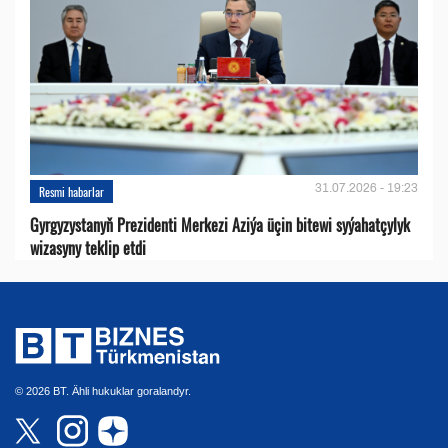
31.07.2026 - 19:23
Resmi habarlar
Gyrgyzystanyň Prezidenti Merkezi Aziýa üçin bitewi syýahatçylyk
wizasyny teklip etdi
© 2026 BT. Ähli hukuklar goralandyr.