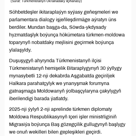
(Surat: Türkmenistanyň Ukrainadaky ilçihanasy)
Söhbetdeşler ikitaraplaýyn syýasy geňeşmeleri we
parlamentara dialogy işjeňleşdirmäge aýratyn üns
berdiler. Mundan başga-da, Söwda-ykdysady
hyzmatdaşlyk boýunça hökümetara türkmen-moldowa
toparynyň nobatdaky mejlisini geçirmek boýunça
ylalaşyldy.
Duşuşygyň ahyrynda Türkmenistanyň ilçisi
Türkmenistanyň hemişelik Bitaraplygynyň 30 ýyllygy
mynasybetli 12-nji dekabrda Aşgabatda geçiriljek
Halkara parahatçylyk we ynanyşmak forumyna
gatnaşmaga Moldowanyň ýolbaşçylaryna çakylygyň
iberilendigi barada ýatlatdy.
2025-nji ýylyň 2-nji aprelinde türkmen diplomaty
Moldowa Respublikasynyň Içeri işler ministrliginiň
Migrasiýa boýunça Baş gözegçilik gullugynyň başlygy
we onuň wekilleri bilen gepleşikleri geçirdi.