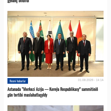
gynanç bildirdi
01.08.2026 - 14:14
Resmi habarlar
Astanada “Merkezi Aziýa — Koreýa Respublikasy” sammitiniň
gün tertibi maslahatlaşyldy