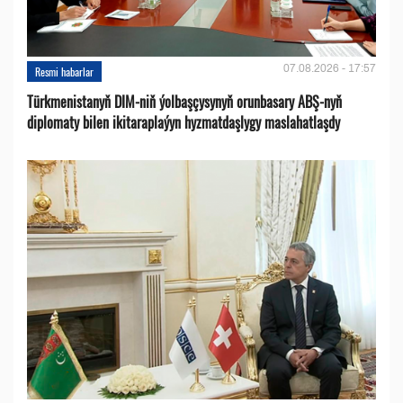
07.08.2026 - 17:57
Resmi habarlar
Türkmenistanyň DIM-niň ýolbaşçysynyň orunbasary ABŞ-nyň
diplomaty bilen ikitaraplaýyn hyzmatdaşlygy maslahatlaşdy