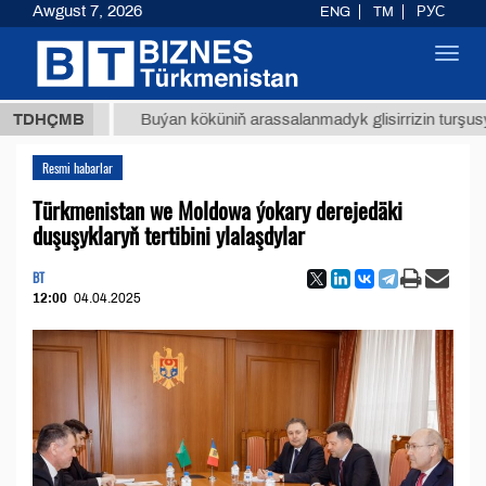
Awgust 7, 2026
ENG
TM
РУС
Toggl
navig
ТМТ
$1
TDHÇMB
Buýan köküniň arassalanmadyk glisirrizin turşusy (t.)
Resmi habarlar
Türkmenistan we Moldowa ýokary derejedäki
duşuşyklaryň tertibini ylalaşdylar
BT
12:00
04.04.2025