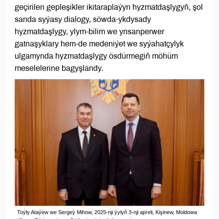
geçirilen gepleşikler ikitaraplaýyn hyzmatdaşlygyň, şol
sanda syýasy dialogy, söwda-ykdysady
hyzmatdaşlygy, ylym-bilim we ynsanperwer
gatnaşyklary hem-de medeniýet we syýahatçylyk
ulgamynda hyzmatdaşlygy ösdürmegiň möhüm
meselelerine bagyşlandy.
Toýly Ataýew we Sergeý Mihow, 2025-nji ýylyň 3-nji apreli, Kişinew, Moldowa