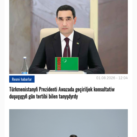
01.08.2026 - 12:04
Resmi habarlar
Türkmenistanyň Prezidenti Awazada geçiriljek konsultatiw
duşuşygyň gün tertibi bilen tanyşdyrdy