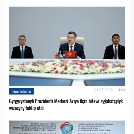
31.07.2026 - 19:23
Resmi habarlar
Gyrgyzystanyň Prezidenti Merkezi Aziýa üçin bitewi syýahatçylyk
wizasyny teklip etdi