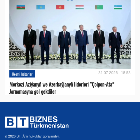
31.07.2026 - 18:53
Resmi habarlar
Merkezi Aziýanyň we Azerbaýjanyň liderleri “Çolpon-Ata”
Jarnamasyna gol çekdiler
© 2026 BT. Ähli hukuklar goralandyr.