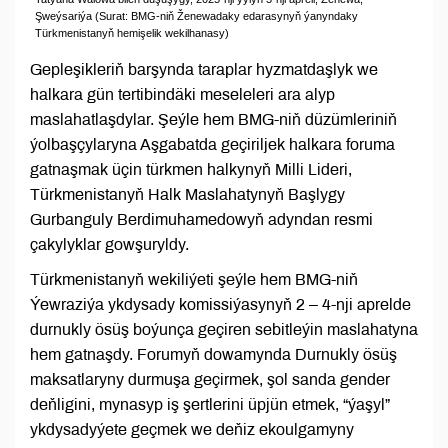
Şweýsariýa (Surat: BMG-niň Ženewadaky edarasynyň ýanyndaky
Türkmenistanyň hemişelik wekilhanasy)
Gepleşikleriň barşynda taraplar hyzmatdaşlyk we
halkara gün tertibindäki meseleleri ara alyp
maslahatlaşdylar. Şeýle hem BMG-niň düzümleriniň
ýolbaşçylaryna Aşgabatda geçiriljek halkara foruma
gatnaşmak üçin türkmen halkynyň Milli Lideri,
Türkmenistanyň Halk Maslahatynyň Başlygy
Gurbanguly Berdimuhamedowyň adyndan resmi
çakylyklar gowşuryldy.
Türkmenistanyň wekiliýeti şeýle hem BMG-niň
Ýewraziýa ykdysady komissiýasynyň 2 – 4-nji aprelde
durnukly ösüş boýunça geçiren sebitleýin maslahatyna
hem gatnaşdy. Forumyň dowamynda Durnukly ösüş
maksatlaryny durmuşa geçirmek, şol sanda gender
deňligini, mynasyp iş şertlerini üpjün etmek, “ýaşyl”
ykdysadyýete geçmek we deňiz ekoulgamyny