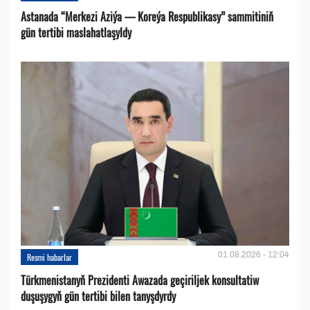
Astanada “Merkezi Aziýa — Koreýa Respublikasy” sammitiniň
gün tertibi maslahatlaşyldy
01.08.2026 - 12:04
Resmi habarlar
Türkmenistanyň Prezidenti Awazada geçiriljek konsultatiw
duşuşygyň gün tertibi bilen tanyşdyrdy