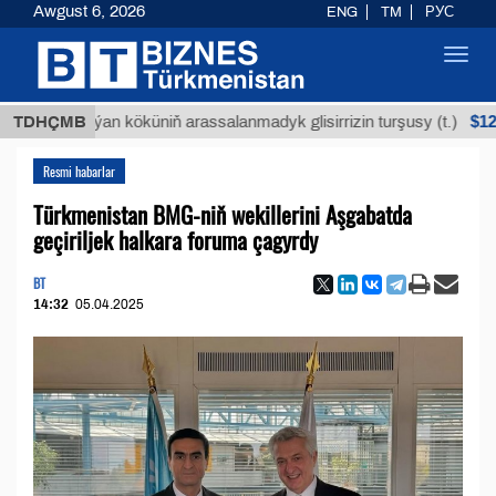
Awgust 6, 2026
ENG
TM
РУС
Toggl
navig
$12935,18
Buýan köküniň arassalanmadyk glisirrizin turşusy (t.)
TDHÇMB
Resmi habarlar
Türkmenistan BMG-niň wekillerini Aşgabatda
geçiriljek halkara foruma çagyrdy
BT
14:32
05.04.2025