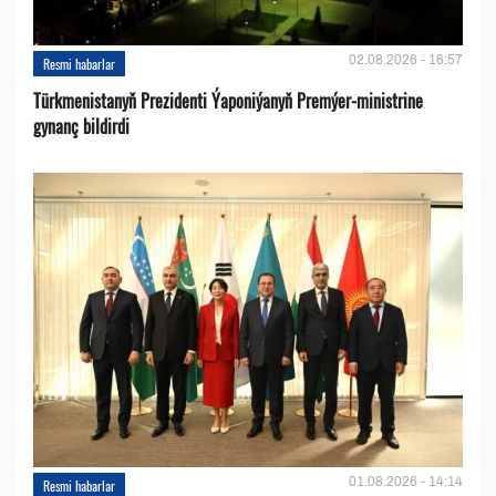
02.08.2026 - 16:57
Resmi habarlar
Türkmenistanyň Prezidenti Ýaponiýanyň Premýer-ministrine
gynanç bildirdi
01.08.2026 - 14:14
Resmi habarlar