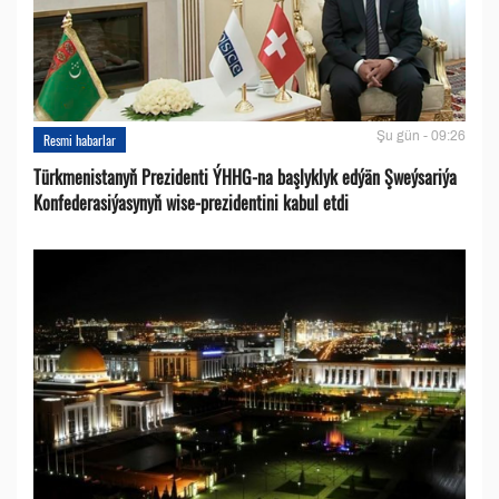
Şu gün - 09:26
Resmi habarlar
Türkmenistanyň Prezidenti ÝHHG-na başlyklyk edýän Şweýsariýa
Konfederasiýasynyň wise-prezidentini kabul etdi