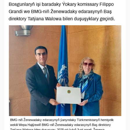
Bosgunlaryň işi baradaky Ýokary komissary Filippo
Grandi we BMG-niň Ženewadaky edarasynyň Baş
direktory Tatýana Walowa bilen duşuşyklary geçirdi.
BMG-niň Ženewadaky edarasynyň ýanyndaky Türkmenistanyň hemişelik
wekili Wepa Hajiýewiň BMG-niň Ženewadaky edarasynyň Baş direktory
Tatýana Walowa bilen duşuşygy, 2025-nji ýylyň 3-nji apreli, Ženewa,