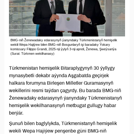
BMG-niň Ženewadaky edarasynyň ýanyndaky Türkmenistanyň hemişelik
wekili Wepa Hajiýew bilen BMG-niň Bosgunlaryň işi baradaky Ýokary
komissary Filippo Grandi, 2025-nji ýylyň 3-nji apreli, Ženewa, Şweýsariýa
(Surat: Türkmen wekilhanasy)
Türkmenistan hemişelik Bitaraplygynyň 30 ýyllygy
mynasybetli dekabr aýynda Aşgabatda geçirjek
halkara forumyna Birleşen Milletler Guramasynyň
wekillerini resmi taýdan çagyrdy. Bu barada BMG-niň
Ženewadaky edarasynyň ýanyndaky Türkmenistanyň
hemişelik wekilhanasynyň metbugat gullugy habar
berýär.
Şunuň bilen baglylykda, Türkmenistanyň hemişelik
wekili Wepa Hajiýew penşenbe güni BMG-niň