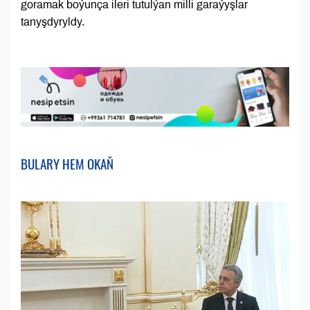
goramak boýunça ileri tutulýan milli garaýyşlar
tanyşdyryldy.
BULARY HEM OKAŇ