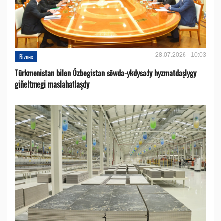
28.07.2026 - 10:03
Biznes
Türkmenistan bilen Özbegistan söwda-ykdysady hyzmatdaşlygy
giňeltmegi maslahatlaşdy