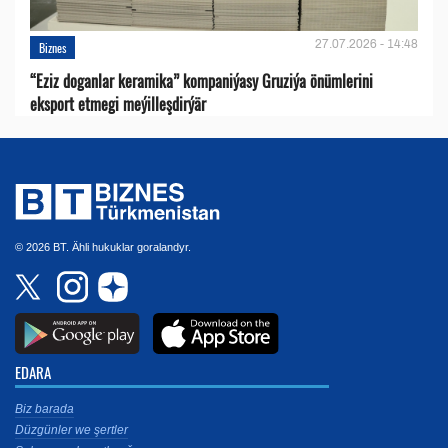
27.07.2026 - 14:48
Biznes
“Eziz doganlar keramika” kompaniýasy Gruziýa önümlerini
eksport etmegi meýilleşdirýär
© 2026 BT. Ähli hukuklar goralandyr.
EDARA
Biz barada
Düzgünler we şertler