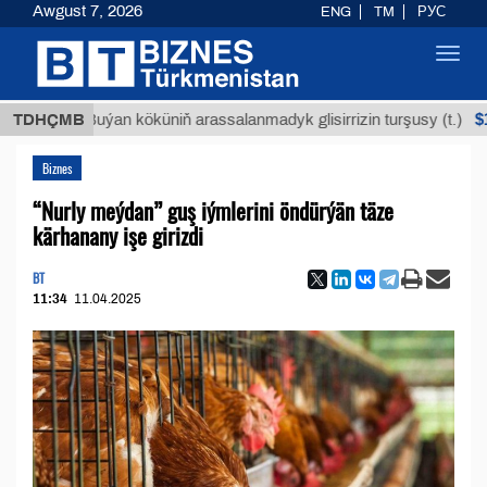
Awgust 7, 2026
ENG
TM
РУС
Toggl
navig
$12935,1
TDHÇMB
Buýan köküniň arassalanmadyk glisirrizin turşusy (t.)
Biznes
“Nurly meýdan” guş iýmlerini öndürýän täze
kärhanany işe girizdi
BT
11:34
11.04.2025