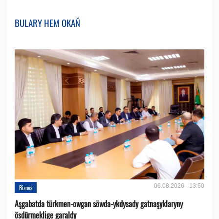
BULARY HEM OKAŇ
06.08.2026 - 13:50
Biznes
Aşgabatda türkmen-owgan söwda-ykdysady gatnaşyklaryny
ösdürmeklige garaldy