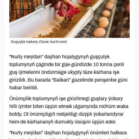
Guşçulyk toplumy (Surat: buchi.com)
“Nurly meýdan” daýhan hojalygynyň guşçulyk
toplumynyň çäginde bir gije-gündizde 10 tonna çenli
guş iýmelerini öndürmäge ukyply täze kärhana işe
girizildi. Bu barada “Balkan” gazetinde penşenbe güni
habar berildi.
Önümçilik toplumynyň işe girizilmegi guşlary ýokary
hilli iýmler bilen üpjün etmek ulgamynda möhüm waka
boldy. Ol önümçiligiň netijeliligi düýpli ýokarlandyrar
hem-de kärhananyň durnukly ösüşini üpjün eder.
“Nurly meýdan” daýhan hojalygynyň önümleri halkara