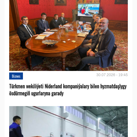
30.07.2026 - 19:45
Biznes
Türkmen wekiliýeti Niderland kompaniýalary bilen hyzmatdaşlygy
ösdürmegiň ugurlaryna garady