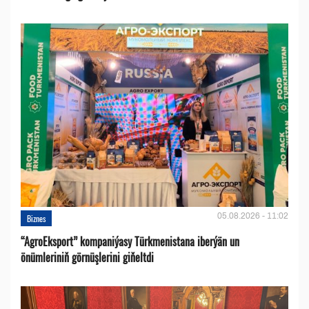
05.08.2026 - 11:02
Biznes
“AgroEksport” kompaniýasy Türkmenistana iberýän un
önümleriniň görnüşlerini giňeltdi