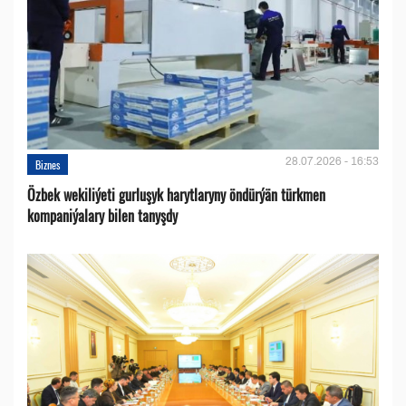
28.07.2026 - 16:53
Biznes
Özbek wekiliýeti gurluşyk harytlaryny öndürýän türkmen
kompaniýalary bilen tanyşdy