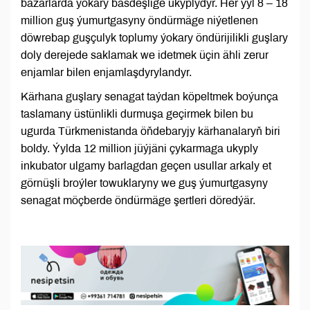
bazarlarda ýokary bäsdeşlige ukyplydyr. Her ýyl 8 – 18
million guş ýumurtgasyny öndürmäge niýetlenen
döwrebap guşçulyk toplumy ýokary öndürijilikli guşlary
doly derejede saklamak we idetmek üçin ähli zerur
enjamlar bilen enjamlaşdyrylandyr.
Kärhana guşlary senagat taýdan köpeltmek boýunça
taslamany üstünlikli durmuşa geçirmek bilen bu
ugurda Türkmenistanda öňdebaryjy kärhanalaryň biri
boldy. Ýylda 12 million jüýjäni çykarmaga ukyply
inkubator ulgamy barlagdan geçen usullar arkaly et
görnüşli broýler towuklaryny we guş ýumurtgasyny
senagat möçberde öndürmäge şertleri döredýär.