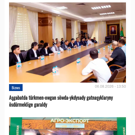
06.08.2026 - 13:50
Biznes
Aşgabatda türkmen-owgan söwda-ykdysady gatnaşyklaryny
ösdürmeklige garaldy