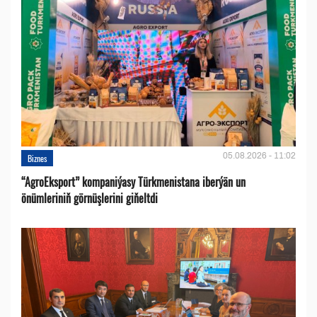
05.08.2026 - 11:02
Biznes
“AgroEksport” kompaniýasy Türkmenistana iberýän un
önümleriniň görnüşlerini giňeltdi