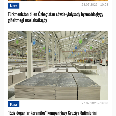
28.07.2026 - 10:03
Biznes
Türkmenistan bilen Özbegistan söwda-ykdysady hyzmatdaşlygy
giňeltmegi maslahatlaşdy
27.07.2026 - 14:48
Biznes
“Eziz doganlar keramika” kompaniýasy Gruziýa önümlerini