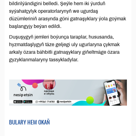
bildirilýändigini belledi. Şeýle hem iki ýurduň
syýahatçylyk operatorlarynyň we ugurdaş
düzümleriniň arasynda göni gatnaşyklary ýola goýmak
başlangyjy beýan edildi.
Duşuşygyň jemleri boýunça taraplar, hususanda,
hyzmatdaşlygyň täze geljegi uly ugurlaryna çykmak
arkaly özara bähbitli gatnaşyklary giňeltmäge özara
gyzyklanmalaryny tassykladylar.
BULARY HEM OKAŇ