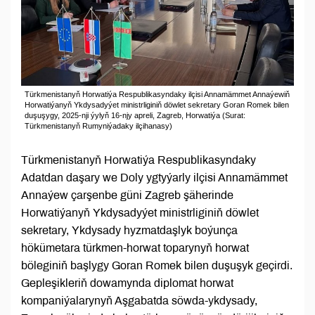
Türkmenistanyň Horwatiýa Respublikasyndaky ilçisi Annamämmet Annaýewiň
Horwatiýanyň Ykdysadyýet ministrliginiň döwlet sekretary Goran Romek bilen
duşuşygy, 2025-nji ýylyň 16-njy apreli, Zagreb, Horwatiýa (Surat:
Türkmenistanyň Rumyniýadaky ilçihanasy)
Türkmenistanyň Horwatiýa Respublikasyndaky
Adatdan daşary we Doly ygtyýarly ilçisi Annamämmet
Annaýew çarşenbe güni Zagreb şäherinde
Horwatiýanyň Ykdysadyýet ministrliginiň döwlet
sekretary, Ykdysady hyzmatdaşlyk boýunça
hökümetara türkmen-horwat toparynyň horwat
böleginiň başlygy Goran Romek bilen duşuşyk geçirdi.
Gepleşikleriň dowamynda diplomat horwat
kompaniýalarynyň Aşgabatda söwda-ykdysady,