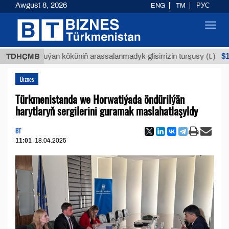
Awgust 8, 2026
ENG
TM
РУС
Toggl
navig
$12935,18
TDHÇMB
Buýan köküniň arassalanmadyk glisirrizin turşusy (t.)
Biznes
Türkmenistanda we Horwatiýada öndürilýän
harytlaryň sergilerini guramak maslahatlaşyldy
BT
11:01
18.04.2025