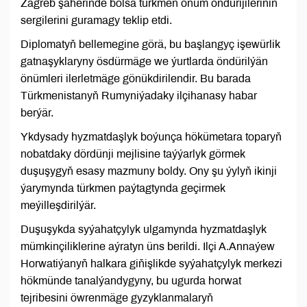
Zagreb şäherinde bolsa türkmen önüm öndürijileriniň
sergilerini guramagy teklip etdi.
Diplomatyň bellemegine görä, bu başlangyç işewürlik
gatnaşyklaryny ösdürmäge we ýurtlarda öndürilýän
önümleri ilerletmäge gönükdirilendir. Bu barada
Türkmenistanyň Rumyniýadaky ilçihanasy habar
berýär.
Ykdysady hyzmatdaşlyk boýunça hökümetara toparyň
nobatdaky dördünji mejlisine taýýarlyk görmek
duşuşygyň esasy mazmuny boldy. Ony şu ýylyň ikinji
ýarymynda türkmen paýtagtynda geçirmek
meýilleşdirilýär.
Duşuşykda syýahatçylyk ulgamynda hyzmatdaşlyk
mümkinçiliklerine aýratyn üns berildi. Ilçi A.Annaýew
Horwatiýanyň halkara giňişlikde syýahatçylyk merkezi
hökmünde tanalýandygyny, bu ugurda horwat
tejribesini öwrenmäge gyzyklanmalaryň