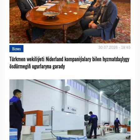
30.07.2026 - 19:45
Biznes
Türkmen wekiliýeti Niderland kompaniýalary bilen hyzmatdaşlygy
ösdürmegiň ugurlaryna garady