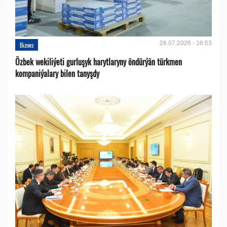
28.07.2026 - 16:53
Biznes
Özbek wekiliýeti gurluşyk harytlaryny öndürýän türkmen
kompaniýalary bilen tanyşdy