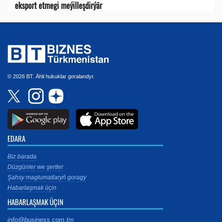
eksport etmegi meýilleşdirýär
© 2026 BT. Ähli hukuklar goralandyr.
EDARA
Biz barada
Düzgünler we şertler
Şahsy maglumatlaryň goragy
Habarlaşmak üçin
HABARLAŞMAK ÜÇIN
info@business.com.tm