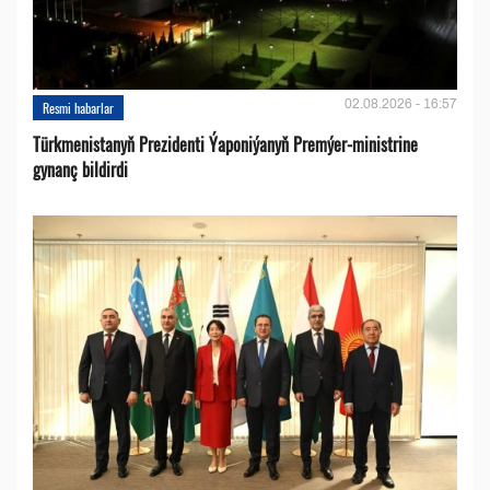
02.08.2026 - 16:57
Resmi habarlar
Türkmenistanyň Prezidenti Ýaponiýanyň Premýer-ministrine
gynanç bildirdi