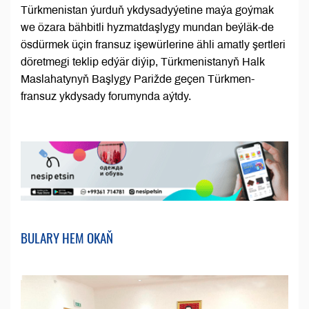
Türkmenistan ýurduň ykdysadyýetine maýa goýmak
we özara bähbitli hyzmatdaşlygy mundan beýläk-de
ösdürmek üçin fransuz işewürlerine ähli amatly şertleri
döretmegi teklip edýär diýip, Türkmenistanyň Halk
Maslahatynyň Başlygy Parižde geçen Türkmen-
fransuz ykdysady forumynda aýtdy.
BULARY HEM OKAŇ