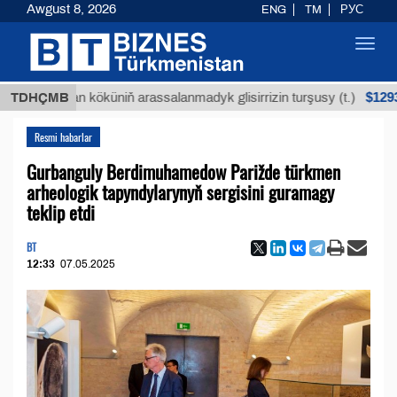
Awgust 8, 2026
ENG
TM
РУС
Toggl
navig
$12935,18
Buýan köküniň arassalanmadyk glisirrizin turşusy (t.)
TDHÇMB
Resmi habarlar
Gurbanguly Berdimuhamedow Parižde türkmen
arheologik tapyndylarynyň sergisini guramagy
teklip etdi
BT
12:33
07.05.2025