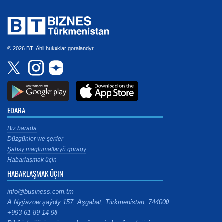
© 2026 BT. Ähli hukuklar goralandyr.
EDARA
Biz barada
Düzgünler we şertler
Şahsy maglumatlaryň goragy
Habarlaşmak üçin
HABARLAŞMAK ÜÇIN
info@business.com.tm
A.Nyýazow şaýoly 157, Aşgabat, Türkmenistan, 744000
+993 61 89 14 98