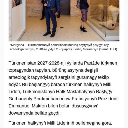
“Margiana – Türkmenistanyň çäklerindäki bürünç asyrynyň şalygy” atly
arheologik sergisi, 2018-nji ýylyň 25-nji apreli, Berlin, Germaniýa (Surat: TDH)
Türkmenistan 2027-2028-nji ýyllarda Parižde türkmen
topragyndan tapylan, bürünç asyryna degişli
arheologik tapyndylaryň sergisini guramagy teklip
edýär. Bu başlangyç barada türkmen halkynyň Milli
Lideri, Türkmenistanyň Halk Maslahatynyň Başlygy
Gurbanguly Berdimuhamedow Fransiýanyň Prezidenti
Emmanuel Makron bilen bolan duşuşygynyň
dowamynda belläp geçdi.
Türkmen halkynyň Milli Lideriniň bellemegine görä,