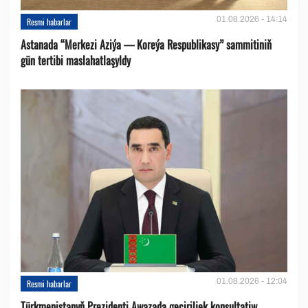
01.08.2026 - 14:14
Resmi habarlar
Astanada “Merkezi Aziýa — Koreýa Respublikasy” sammitiniň
gün tertibi maslahatlaşyldy
01.08.2026 - 12:04
Resmi habarlar
Türkmenistanyň Prezidenti Awazada geçiriljek konsultatiw