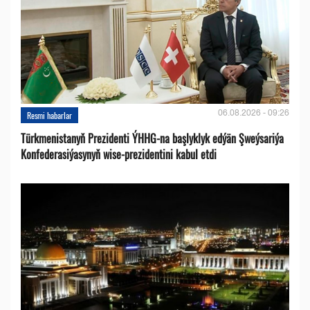
06.08.2026 - 09:26
Resmi habarlar
Türkmenistanyň Prezidenti ÝHHG-na başlyklyk edýän Şweýsariýa
Konfederasiýasynyň wise-prezidentini kabul etdi