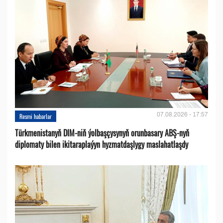
07.08.2026 - 17:57
Resmi habarlar
Türkmenistanyň DIM-niň ýolbaşçysynyň orunbasary ABŞ-nyň
diplomaty bilen ikitaraplaýyn hyzmatdaşlygy maslahatlaşdy