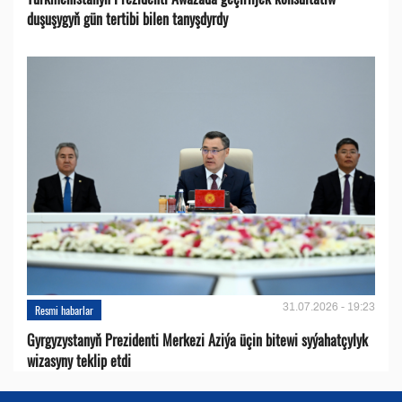
duşuşygyň gün tertibi bilen tanyşdyrdy
31.07.2026 - 19:23
Resmi habarlar
Gyrgyzystanyň Prezidenti Merkezi Aziýa üçin bitewi syýahatçylyk
wizasyny teklip etdi