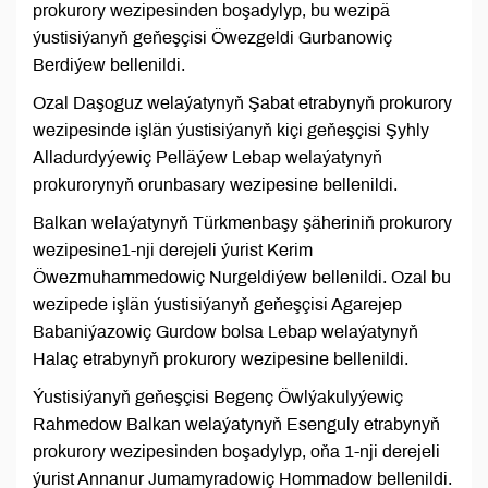
prokurory wezipesinden boşadylyp, bu wezipä
ýustisiýanyň geňeşçisi Öwezgeldi Gurbanowiç
Berdiýew bellenildi.
Ozal Daşoguz welaýatynyň Şabat etrabynyň prokurory
wezipesinde işlän ýustisiýanyň kiçi geňeşçisi Şyhly
Alladurdyýewiç Pelläýew Lebap welaýatynyň
prokurorynyň orunbasary wezipesine bellenildi.
Balkan welaýatynyň Türkmenbaşy şäheriniň prokurory
wezipesine1-nji derejeli ýurist Kerim
Öwezmuhammedowiç Nurgeldiýew bellenildi. Ozal bu
wezipede işlän ýustisiýanyň geňeşçisi Agarejep
Babaniýazowiç Gurdow bolsa Lebap welaýatynyň
Halaç etrabynyň prokurory wezipesine bellenildi.
Ýustisiýanyň geňeşçisi Begenç Öwlýakulyýewiç
Rahmedow Balkan welaýatynyň Esenguly etrabynyň
prokurory wezipesinden boşadylyp, oňa 1-nji derejeli
ýurist Annanur Jumamyradowiç Hommadow bellenildi.