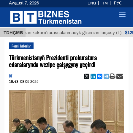
Awgust 7, 2026
ENG
TM
РУС
Toggl
navig
$12935,18
Buýan köküniň arassalanmadyk glisirrizin turşusy (t.)
TDHÇMB
Resmi habarlar
Türkmenistanyň Prezidenti prokuratura
edaralarynda wezipe çalşygyny geçirdi
BT
10:43
08.05.2025