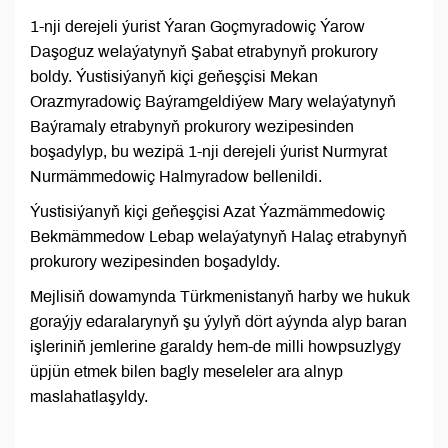
1-nji derejeli ýurist Ýaran Goçmyradowiç Ýarow
Daşoguz welaýatynyň Şabat etrabynyň prokurory
boldy. Ýustisiýanyň kiçi geňeşçisi Mekan
Orazmyradowiç Baýramgeldiýew Mary welaýatynyň
Baýramaly etrabynyň prokurory wezipesinden
boşadylyp, bu wezipä 1-nji derejeli ýurist Nurmyrat
Nurmämmedowiç Halmyradow bellenildi.
Ýustisiýanyň kiçi geňeşçisi Azat Ýazmämmedowiç
Bekmämmedow Lebap welaýatynyň Halaç etrabynyň
prokurory wezipesinden boşadyldy.
Mejlisiň dowamynda Türkmenistanyň harby we hukuk
goraýjy edaralarynyň şu ýylyň dört aýynda alyp baran
işleriniň jemlerine garaldy hem-de milli howpsuzlygy
üpjün etmek bilen bagly meseleler ara alnyp
maslahatlaşyldy.