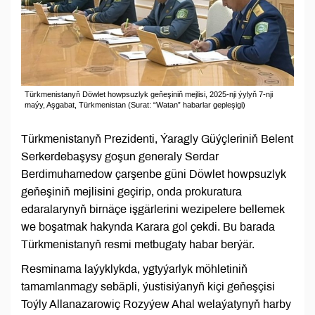
Türkmenistanyň Döwlet howpsuzlyk geňeşiniň mejlisi, 2025-nji ýylyň 7-nji
maýy, Aşgabat, Türkmenistan (Surat: “Watan” habarlar gepleşigi)
Türkmenistanyň Prezidenti, Ýaragly Güýçleriniň Belent
Serkerdebaşysy goşun generaly Serdar
Berdimuhamedow çarşenbe güni Döwlet howpsuzlyk
geňeşiniň mejlisini geçirip, onda prokuratura
edaralarynyň birnäçe işgärlerini wezipelere bellemek
we boşatmak hakynda Karara gol çekdi. Bu barada
Türkmenistanyň resmi metbugaty habar berýär.
Resminama laýyklykda, ygtyýarlyk möhletiniň
tamamlanmagy sebäpli, ýustisiýanyň kiçi geňeşçisi
Toýly Allanazarowiç Rozyýew Ahal welaýatynyň harby