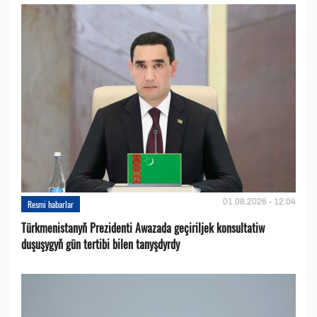
01.08.2026 - 12:04
Resmi habarlar
Türkmenistanyň Prezidenti Awazada geçiriljek konsultatiw
duşuşygyň gün tertibi bilen tanyşdyrdy