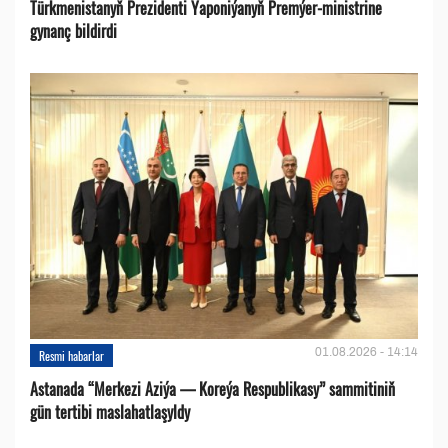
Türkmenistanyň Prezidenti Ýaponiýanyň Premýer-ministrine
gynanç bildirdi
01.08.2026 - 14:14
Resmi habarlar
Astanada “Merkezi Aziýa — Koreýa Respublikasy” sammitiniň
gün tertibi maslahatlaşyldy