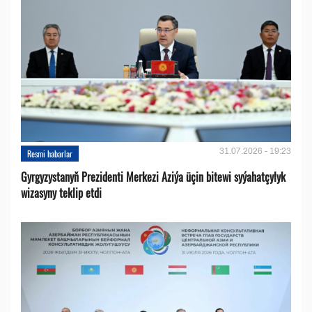
31.07.2026 - 19:23
Resmi habarlar
Gyrgyzystanyň Prezidenti Merkezi Aziýa üçin bitewi syýahatçylyk
wizasyny teklip etdi