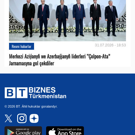
31.07.2026 - 18:53
Resmi habarlar
Merkezi Aziýanyň we Azerbaýjanyň liderleri “Çolpon-Ata”
Jarnamasyna gol çekdiler
© 2026 BT. Ähli hukuklar goralandyr.