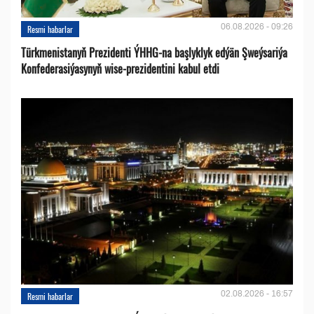
06.08.2026 - 09:26
Resmi habarlar
Türkmenistanyň Prezidenti ÝHHG-na başlyklyk edýän Şweýsariýa
Konfederasiýasynyň wise-prezidentini kabul etdi
02.08.2026 - 16:57
Resmi habarlar