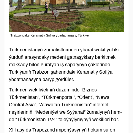
Trabzondaky Keramatly Sofiýa ybadathanasy, Türkiýe
Türkmenistanyň žurnalistlerinden ybarat wekiliýet iki
ýurduň arasyndaky medeni gatnaşyklary berkitmek
maksady bilen guralýan iş saparynyň çäklerinde
Türkiýäniň Trabzon şäherindäki Keramatly Sofiýa
ybdathanasyna baryp gördüler.
Türkmen wekiliýetiniň düzüminde “Biznes
Türkmenistan”, “Türkmenportal”, “Orient”, “News
Central Asia”, “Atawatan Türkmenistan” internet
neşirleriniň, “Medeniýet we Syýahat” žurnalynyň hem-
de “Türkmenistan TV4” teleýaýlymynyň wekilleri bar.
XIII asyrda Trapezund imperiýasynyň höküm süren