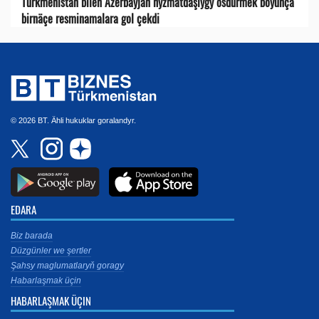
Türkmenistan bilen Azerbaýjan hyzmatdaşlygy ösdürmek boýunça
birnäçe resminamalara gol çekdi
© 2026 BT. Ähli hukuklar goralandyr.
EDARA
Biz barada
Düzgünler we şertler
Şahsy maglumatlaryň goragy
Habarlaşmak üçin
HABARLAŞMAK ÜÇIN