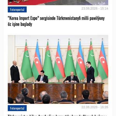
23.06.2026 - 15:14
Fotoreportaž
“Korea Import Expo” sergisinde Türkmenistanyň milli pawilýony
öz işine başlady
22.06.2026 - 16:26
Fotoreportaž