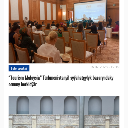
15.07.2026 - 12:19
Fotoreportaž
“Tourism Malaysia” Türkmenistanyň syýahatçylyk bazaryndaky
ornuny berkidýär