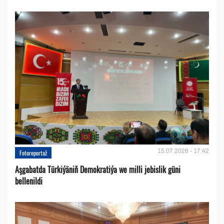
15.07.2026 - 17:42
Fotoreportaž
Aşgabatda Türkiýäniň Demokratiýa we milli jebislik güni
bellenildi