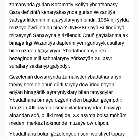
zamanynda gurlan Keramatly Sofiýa ybdathanasy
Gara deňziniň kenarýakasynda gurlan Wizantiýa
ýadygärlikleriniň iň ajaýyplarynyň biridir. 1964-nji ýylda
muzeýe öwrülen bu bina ÝUNESKO-nyň Bütindünýä
mirasynyň Sanawyna girizilendir. Onuň gaýtalanmajak
binagärligi Wizantiýa däplerini ýerli gurluşyk usullary
bilen özara utgaşdyrýar. Ybadathananyň içki
bezeginde Injil sahnalaryny görkezýän XIII asyr
suratlary saklanyp galypdyr.
Gezelenjiň dowamynda žurnalistler ybadathananyň
taryhy hem-de onuň dürli taryhy döwürleri beýan
edýän binagärlik aýratynlyklary bilen tanyşdylar.
Ybadathana birnäçe özgertmeleri başdan geçiripdir:
Trabzon XIII asyrda osmanlylar tarapyndan basylyp
alnandan soň, ol ilki metjide, XX asyrda bolsa möhüm
medeni merkez hökmünde muzeýe öwrülipdir.
Ybadathana bolan gezelençden soň, wekiliýet topary