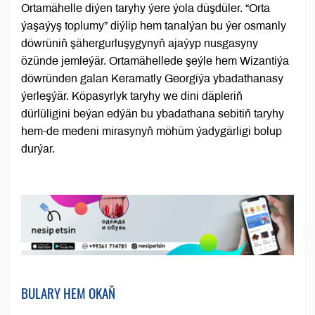
Ortamähelle diýen taryhy ýere ýola düşdüler. “Orta
ýaşaýyş toplumy” diýlip hem tanalýan bu ýer osmanly
döwrüniň şähergurluşygynyň ajaýyp nusgasyny
özünde jemleýär. Ortamähellede şeýle hem Wizantiýa
döwründen galan Keramatly Georgiýa ybadathanasy
ýerleşýär. Köpasyrlyk taryhy we dini däpleriň
dürlüligini beýan edýän bu ybadathana sebitiň taryhy
hem-de medeni mirasynyň möhüm ýadygärligi bolup
durýar.
BULARY HEM OKAŇ