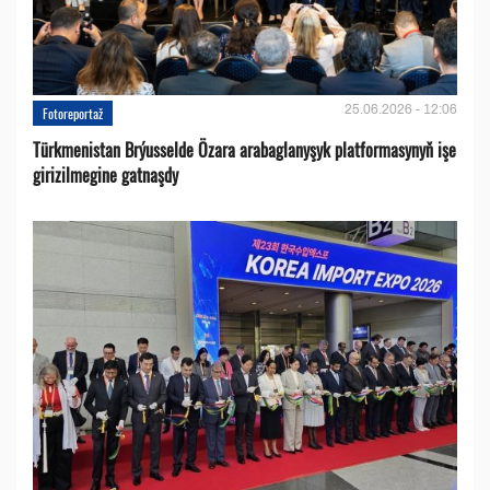
25.06.2026 - 12:06
Fotoreportaž
Türkmenistan Brýusselde Özara arabaglanyşyk platformasynyň işe
girizilmegine gatnaşdy