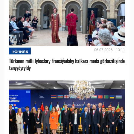
06.07.2026 - 13:11
Fotoreportaž
Türkmen milli lybaslary Fransiýadaky halkara moda görkezilişinde
tanyşdyryldy