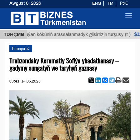
Awgust 8, 2026
ENG
TM
РУС
Toggl
navig
$12935,18
TDHÇMB
Buýan köküniň arassalanmadyk glisirrizin turşusy (t.)
Fotoreportaž
Trabzondaky Keramatly Sofiýa ybadathanasy –
gadymy sungatyň we taryhyň gaznasy
09:41
14.05.2025