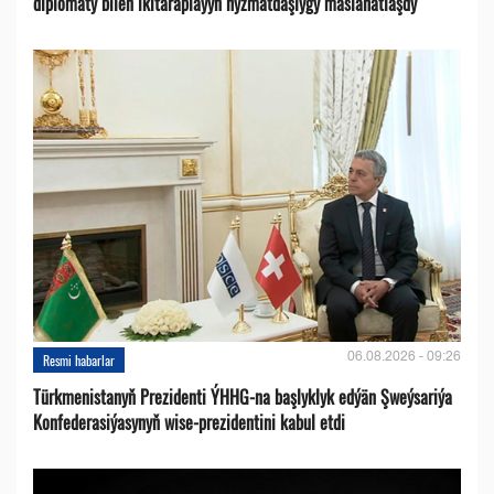
diplomaty bilen ikitaraplaýyn hyzmatdaşlygy maslahatlaşdy
06.08.2026 - 09:26
Resmi habarlar
Türkmenistanyň Prezidenti ÝHHG-na başlyklyk edýän Şweýsariýa
Konfederasiýasynyň wise-prezidentini kabul etdi