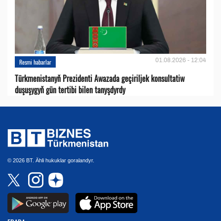
01.08.2026 - 12:04
Resmi habarlar
Türkmenistanyň Prezidenti Awazada geçiriljek konsultatiw
duşuşygyň gün tertibi bilen tanyşdyrdy
© 2026 BT. Ähli hukuklar goralandyr.