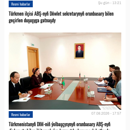
Şu gün - 13:21
Resmi habarlar
Türkmen ilçisi ABŞ-nyň Döwlet sekretarynyň orunbasary bilen
geçirlen duşuşyga gatnaşdy
07.08.2026 - 17:57
Resmi habarlar
Türkmenistanyň DIM-niň ýolbaşçysynyň orunbasary ABŞ-nyň