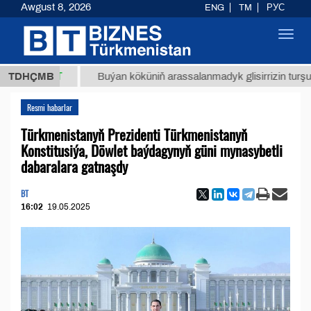
Awgust 8, 2026
ENG
TM
РУС
Toggl
navig
,8 ТМТ
TDHÇMB
Buýan köküniň arassalanmadyk glisirrizin turşusy (t.)
Resmi habarlar
Türkmenistanyň Prezidenti Türkmenistanyň
Konstitusiýa, Döwlet baýdagynyň güni mynasybetli
dabaralara gatnaşdy
BT
16:02
19.05.2025