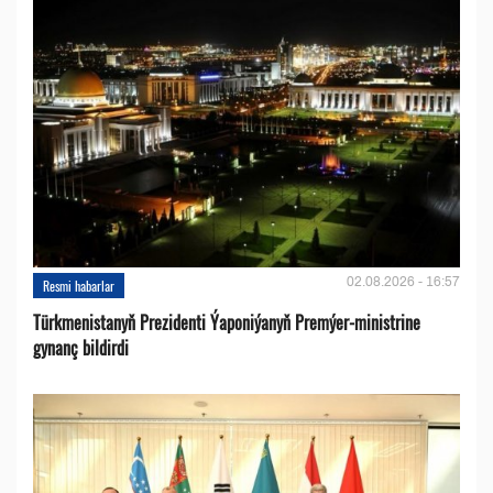
02.08.2026 - 16:57
Resmi habarlar
Türkmenistanyň Prezidenti Ýaponiýanyň Premýer-ministrine
gynanç bildirdi