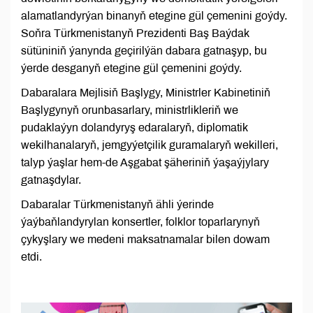
alamatlandyrýan binanyň etegine gül çemenini goýdy.
Soňra Türkmenistanyň Prezidenti Baş Baýdak
sütüniniň ýanynda geçirilýän dabara gatnaşyp, bu
ýerde desganyň etegine gül çemenini goýdy.
Dabaralara Mejlisiň Başlygy, Ministrler Kabinetiniň
Başlygynyň orunbasarlary, ministrlikleriň we
pudaklaýyn dolandyryş edaralaryň, diplomatik
wekilhanalaryň, jemgyýetçilik guramalaryň wekilleri,
talyp ýaşlar hem-de Aşgabat şäheriniň ýaşaýjylary
gatnaşdylar.
Dabaralar Türkmenistanyň ähli ýerinde
ýaýbaňlandyrylan konsertler, folklor toparlarynyň
çykyşlary we medeni maksatnamalar bilen dowam
etdi.