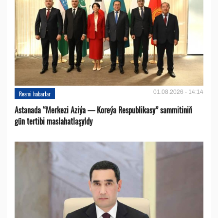
01.08.2026 - 14:14
Resmi habarlar
Astanada “Merkezi Aziýa — Koreýa Respublikasy” sammitiniň
gün tertibi maslahatlaşyldy