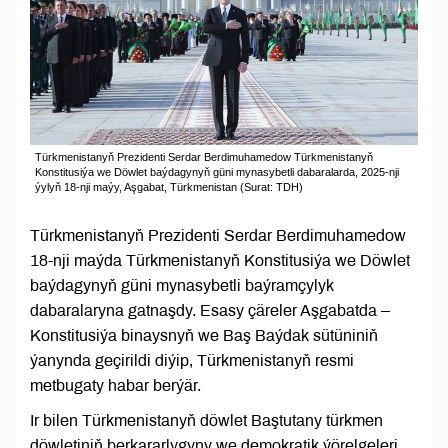
Türkmenistanyň Prezidenti Serdar Berdimuhamedow Türkmenistanyň
Konstitusiýa we Döwlet baýdagynyň güni mynasybetli dabaralarda, 2025-nji
ýylyň 18-nji maýy, Aşgabat, Türkmenistan (Surat: TDH)
Türkmenistanyň Prezidenti Serdar Berdimuhamedow
18-nji maýda Türkmenistanyň Konstitusiýa we Döwlet
baýdagynyň güni mynasybetli baýramçylyk
dabaralaryna gatnaşdy. Esasy çäreler Aşgabatda –
Konstitusiýa binaysnyň we Baş Baýdak sütüniniň
ýanynda geçirildi diýip, Türkmenistanyň resmi
metbugaty habar berýär.
Ir bilen Türkmenistanyň döwlet Baştutany türkmen
döwletiniň berkararlygyny we demokratik ýörelgeleri