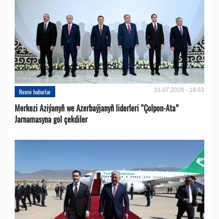
31.07.2026 - 18:53
Resmi habarlar
Merkezi Aziýanyň we Azerbaýjanyň liderleri “Çolpon-Ata”
Jarnamasyna gol çekdiler