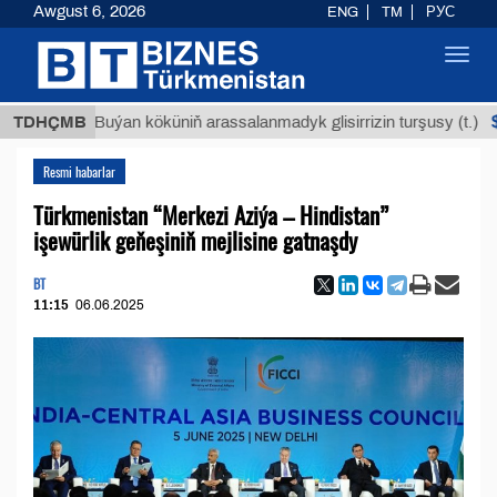
Awgust 6, 2026
ENG
TM
РУС
Toggl
navig
$12935,1
TDHÇMB
Buýan köküniň arassalanmadyk glisirrizin turşusy (t.)
Resmi habarlar
Türkmenistan “Merkezi Aziýa – Hindistan”
işewürlik geňeşiniň mejlisine gatnaşdy
BT
11:15
06.06.2025