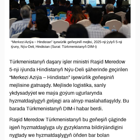
“Merkezi Aziýa – Hindistan” işewürlik geňeşiniň mejlisi, 2025-nji ýylyň 5-nji
iýuny, Nýu-Deli, Hindistan (Surat: Türkmenistanyň DIM-i)
Türkmenistanyň daşary işler ministri Raşid Meredow
5-nji iýunda Hindistanyň Nýu-Deli şäherinde geçirilen
“Merkezi Aziýa – Hindistan” işewürlik geňeşiniň
mejlisine gatnaşdy. Mejlisde logistika, sanly
ykdysadyýet we maýa goýum ugurlarynda
hyzmatdaşlygyň geljegi ara alnyp maslahatlaşyldy. Bu
barada Türkmenistanyň DIM-i habar berdi.
Raşid Meredow Türkmenistanyň bu geňeşiň çäginde
işjeň hyzmatdaşlyga uly gyzyklanma bildirýändigini
nygtady we hyzmatdaşlygyň öňden bar bolan