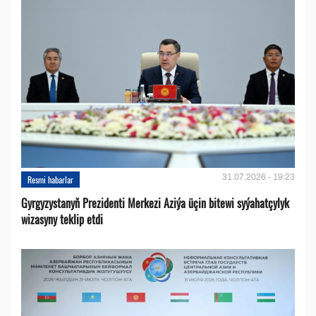
31.07.2026 - 19:23
Resmi habarlar
Gyrgyzystanyň Prezidenti Merkezi Aziýa üçin bitewi syýahatçylyk
wizasyny teklip etdi