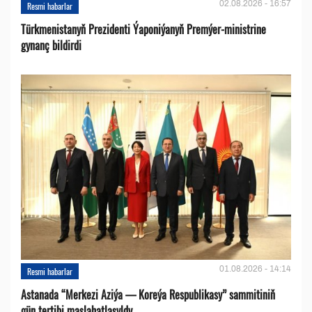
02.08.2026 - 16:57
Resmi habarlar
Türkmenistanyň Prezidenti Ýaponiýanyň Premýer-ministrine
gynanç bildirdi
01.08.2026 - 14:14
Resmi habarlar
Astanada “Merkezi Aziýa — Koreýa Respublikasy” sammitiniň
gün tertibi maslahatlaşyldy