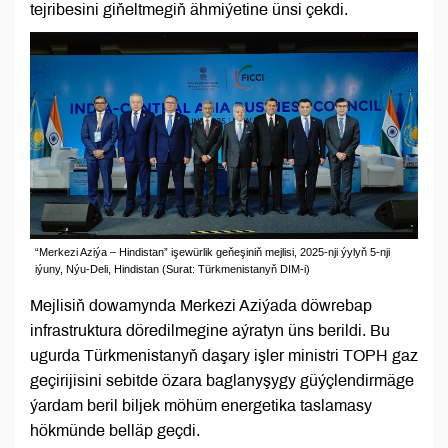
tejribesini giňeltmegiň ähmiýetine ünsi çekdi.
“Merkezi Aziýa – Hindistan” işewürlik geňeşiniň mejlisi, 2025-nji ýylyň 5-nji
iýuny, Nýu-Deli, Hindistan (Surat: Türkmenistanyň DIM-i)
Mejlisiň dowamynda Merkezi Aziýada döwrebap
infrastruktura döredilmegine aýratyn üns berildi. Bu
ugurda Türkmenistanyň daşary işler ministri TOPH gaz
geçirijisini sebitde özara baglanyşygy güýçlendirmäge
ýardam beril biljek möhüm energetika taslamasy
hökmünde belläp geçdi.