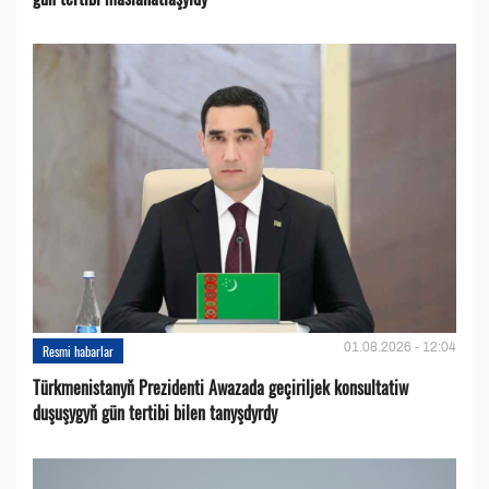
01.08.2026 - 12:04
Resmi habarlar
Türkmenistanyň Prezidenti Awazada geçiriljek konsultatiw
duşuşygyň gün tertibi bilen tanyşdyrdy