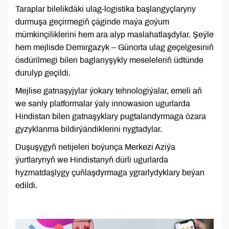
Taraplar bilelikdäki ulag-logistika başlangyçlaryny
durmuşa geçirmegiň çäginde maýa goýum
mümkinçiliklerini hem ara alyp maslahatlaşdylar. Şeýle
hem mejlisde Demirgazyk – Günorta ulag geçelgesiniň
ösdürilmegi bilen baglanyşykly meseleleriň üdtünde
durulyp geçildi.
Mejlise gatnaşyjylar ýokary tehnologiýalar, emeli aň
we sanly platformalar ýaly innowasion ugurlarda
Hindistan bilen gatnaşyklary pugtalandyrmaga özara
gyzyklanma bildirýändiklerini nygtadylar.
Duşuşygyň netijeleri boýunça Merkezi Aziýa
ýurtlarynyň we Hindistanyň dürli ugurlarda
hyzmatdaşlygy çuňlaşdyrmaga ygrarlydyklary beýan
edildi.