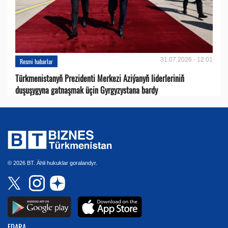
31.07.2026 - 12:01
Resmi habarlar
Türkmenistanyň Prezidenti Merkezi Aziýanyň liderleriniň
duşuşygyna gatnaşmak üçin Gyrgyzystana bardy
© 2026 BT. Ähli hukuklar goralandyr.
EDARA