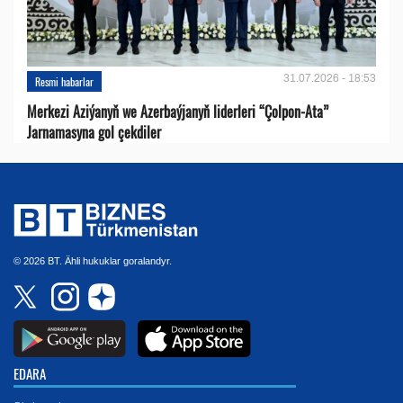
31.07.2026 - 18:53
Resmi habarlar
Merkezi Aziýanyň we Azerbaýjanyň liderleri “Çolpon-Ata”
Jarnamasyna gol çekdiler
© 2026 BT. Ähli hukuklar goralandyr.
EDARA