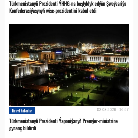
Türkmenistanyň Prezidenti ÝHHG-na başlyklyk edýän Şweýsariýa
Konfederasiýasynyň wise-prezidentini kabul etdi
02.08.2026 - 16:57
Resmi habarlar
Türkmenistanyň Prezidenti Ýaponiýanyň Premýer-ministrine
gynanç bildirdi