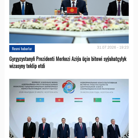
31.07.2026 - 19:23
Resmi habarlar
Gyrgyzystanyň Prezidenti Merkezi Aziýa üçin bitewi syýahatçylyk
wizasyny teklip etdi