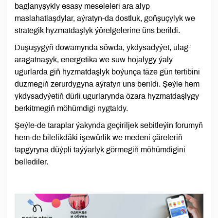
baglanyşykly esasy meseleleri ara alyp
maslahatlaşdylar, aýratyn-da dostluk, goňşuçylyk we
strategik hyzmatdaşlyk ýörelgelerine üns berildi.
Duşuşygyň dowamynda söwda, ykdysadyýet, ulag-
aragatnaşyk, energetika we suw hojalygy ýaly
ugurlarda giň hyzmatdaşlyk boýunça täze gün tertibini
düzmegiň zerurdygyna aýratyn üns berildi. Şeýle hem
ykdysadyýetiň dürli ugurlarynda özara hyzmatdaşlygy
berkitmegiň möhümdigi nygtaldy.
Şeýle-de taraplar ýakynda geçiriljek sebitleýin forumyň
hem-de bilelikdäki işewürlik we medeni çäreleriň
tapgyryna düýpli taýýarlyk görmegiň möhümdigini
bellediler.