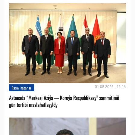
01.08.2026 - 14:14
Resmi habarlar
Astanada “Merkezi Aziýa — Koreýa Respublikasy” sammitiniň
gün tertibi maslahatlaşyldy