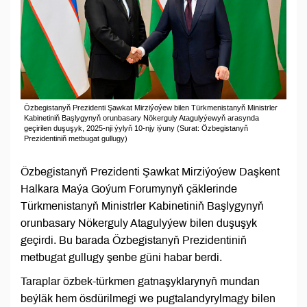
Özbegistanyň Prezidenti Şawkat Mirziýoýew bilen Türkmenistanyň Ministrler
Kabinetiniň Başlygynyň orunbasary Nökerguly Atagulyýewyň arasynda
geçirilen duşuşyk, 2025-nji ýylyň 10-njy iýuny (Surat: Özbegistanyň
Prezidentiniň metbugat gullugy)
Özbegistanyň Prezidenti Şawkat Mirziýoýew Daşkent
Halkara Maýa Goýum Forumynyň çäklerinde
Türkmenistanyň Ministrler Kabinetiniň Başlygynyň
orunbasary Nökerguly Atagulyýew bilen duşuşyk
geçirdi. Bu barada Özbegistanyň Prezidentiniň
metbugat gullugy şenbe güni habar berdi.
Taraplar özbek-türkmen gatnaşyklarynyň mundan
beýläk hem ösdürilmegi we pugtalandyrylmagy bilen