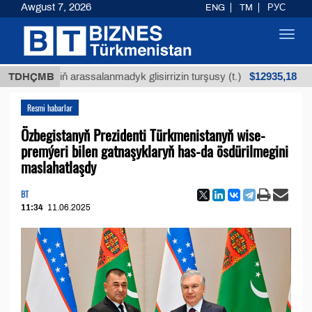
Awgust 7, 2026
ENG
TM
РУС
Toggl
navig
$12935,18
öküniň arassalanmadyk glisirrizin turşusy (t.)
TDHÇMB
Az 
Resmi habarlar
Özbegistanyň Prezidenti Türkmenistanyň wise-
premýeri bilen gatnaşyklaryň has-da ösdürilmegini
maslahatlaşdy
BT
11:34
11.06.2025