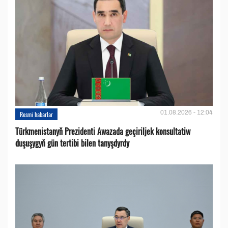
01.08.2026 - 12:04
Resmi habarlar
Türkmenistanyň Prezidenti Awazada geçiriljek konsultatiw
duşuşygyň gün tertibi bilen tanyşdyrdy