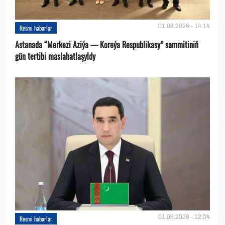
01.08.2026 - 14:14
Resmi habarlar
Astanada “Merkezi Aziýa — Koreýa Respublikasy” sammitiniň
gün tertibi maslahatlaşyldy
01.08.2026 - 12:04
Resmi habarlar