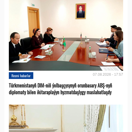
07.08.2026 - 17:57
Resmi habarlar
Türkmenistanyň DIM-niň ýolbaşçysynyň orunbasary ABŞ-nyň
diplomaty bilen ikitaraplaýyn hyzmatdaşlygy maslahatlaşdy