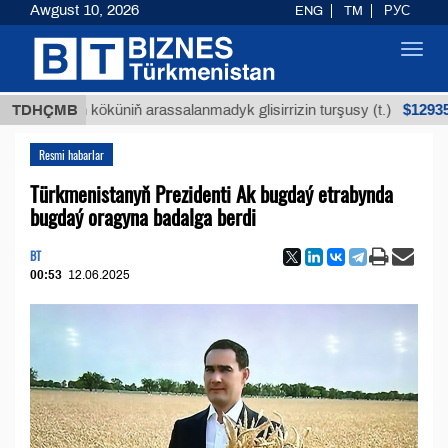
Awgust 10, 2026
ENG
TM
РУС
Toggl
navig
$12935,18
ýan köküniň arassalanmadyk glisirrizin turşusy (t.)
TDHÇMB
Resmi habarlar
Türkmenistanyň Prezidenti Ak bugdaý etrabynda
bugdaý oragyna badalga berdi
BT
00:53
12.06.2025