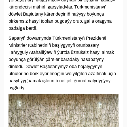
kärendeçisi mähirli garşyladylar. Türkmenistanyň
döwlet Baştutany kärendeçiniň haýyşy boýunça
birkemsiz hasyl toplan bugdaýy orup, galla oragyna
badalga berdi.
Saparyň dowamynda Türkmenistanyň Prezidenti
Ministrler Kabinetiniň başlygynyň orunbasary
Taňryguly Atahalliýewiň ýurtda üznüksiz hasyl almak
boýunça görülýän çäreler baradaky hasabatyny
diňledi. Döwlet Baştutanymyz oba hojalygynyň
ülňülerine berk eýerilmegini we ýitgileri azaltmak üçin
hasyl ýygnamak işleriniň netijeli gurnalmalydygyny
nygtady.