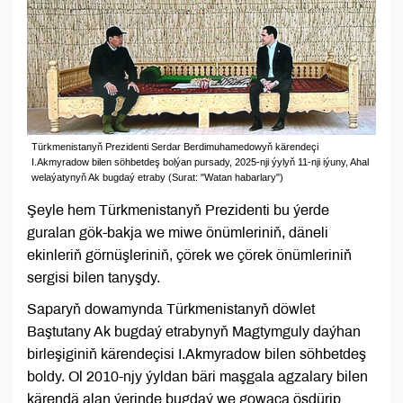
Türkmenistanyň Prezidenti Serdar Berdimuhamedowyň kärendeçi
I.Akmyradow bilen söhbetdeş bolýan pursady, 2025-nji ýylyň 11-nji iýuny, Ahal
welaýatynyň Ak bugdaý etraby (Surat: "Watan habarlary")
Şeyle hem Türkmenistanyň Prezidenti bu ýerde
guralan gök-bakja we miwe önümleriniň, däneli
ekinleriň görnüşleriniň, çörek we çörek önümleriniň
sergisi bilen tanyşdy.
Saparyň dowamynda Türkmenistanyň döwlet
Baştutany Ak bugdaý etrabynyň Magtymguly daýhan
birleşiginiň kärendeçisi I.Akmyradow bilen söhbetdeş
boldy. Ol 2010-njy ýyldan bäri maşgala agzalary bilen
kärendä alan ýerinde bugdaý we gowaça ösdürip