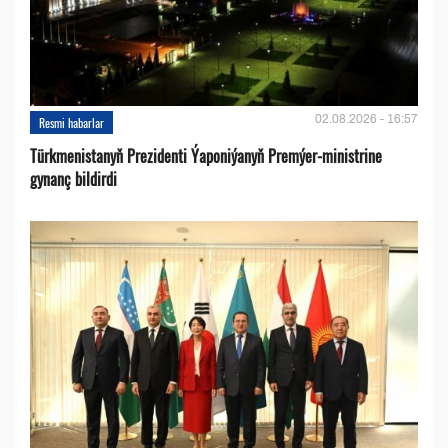
02.08.2026 - 16:57
Resmi habarlar
Türkmenistanyň Prezidenti Ýaponiýanyň Premýer-ministrine
gynanç bildirdi