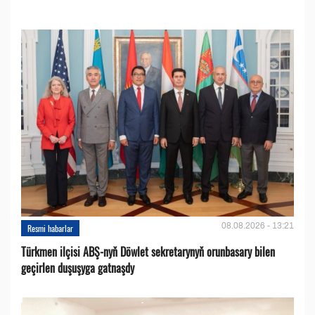
08.08.2026 - 13:21
Resmi habarlar
Türkmen ilçisi ABŞ-nyň Döwlet sekretarynyň orunbasary bilen
geçirlen duşuşyga gatnaşdy