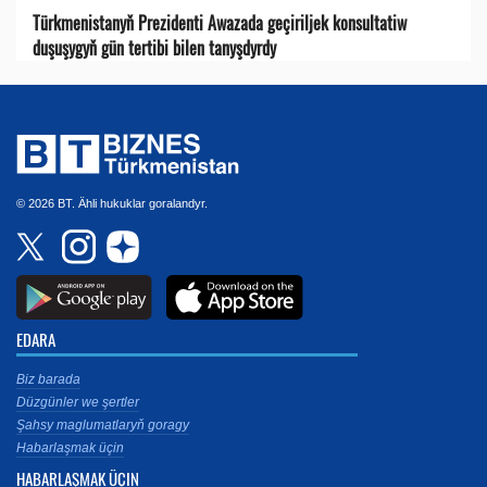
Türkmenistanyň Prezidenti Awazada geçiriljek konsultatiw
duşuşygyň gün tertibi bilen tanyşdyrdy
© 2026 BT. Ähli hukuklar goralandyr.
EDARA
Biz barada
Düzgünler we şertler
Şahsy maglumatlaryň goragy
Habarlaşmak üçin
HABARLAŞMAK ÜÇIN