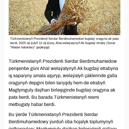
Türkmenistanyň Prezidenti Serdar Berdimuhamedow bugdaý oragyna ak pata
berdi, 2025-nji ýylyň 11-nji iýuny, Ahal welaýatynyň Ak bugdaý etraby (Surat:
"Watan habarlary" gepleşigi)
Türkmenistanyň Prezidenti Serdar Berdimuhamedow
penşenbe güni Ahal welaýatynyň Ak bugdaý etrabyna
iş saparyny amala aşyryp, welaýatyň çäklerinde galla
oragynyň depgini bilen tanyşdy hem-de etrabyň
Magtymguly daýhan birleşiginde bugdaý oragyna ak
pata berdi. Bu barada Türkmenistanyň resmi
metbugaty habar berdi.
Bu ýerde Türkmenistanyň Prezidenti Serdar
Berdimuhamedowy ýurduň oba hojalyk toplumynyň
ýolbaşçylary, Magtymguly daýhan birleşiginiň gallaçy