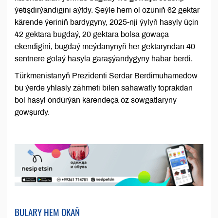
ýetişdirýändigini aýtdy. Şeýle hem ol özüniň 62 gektar
kärende ýeriniň bardygyny, 2025-nji ýylyň hasyly üçin
42 gektara bugdaý, 20 gektara bolsa gowaça
ekendigini, bugdaý meýdanynyň her gektaryndan 40
sentnere golaý hasyla garaşýandygyny habar berdi.
Türkmenistanyň Prezidenti Serdar Berdimuhamedow
bu ýerde yhlasly zähmeti bilen sahawatly toprakdan
bol hasyl öndürýän kärendeçä öz sowgatlaryny
gowşurdy.
BULARY HEM OKAŇ