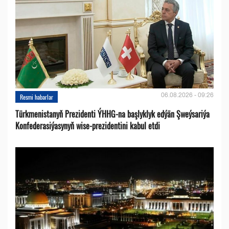
06.08.2026 - 09:26
Resmi habarlar
Türkmenistanyň Prezidenti ÝHHG-na başlyklyk edýän Şweýsariýa
Konfederasiýasynyň wise-prezidentini kabul etdi