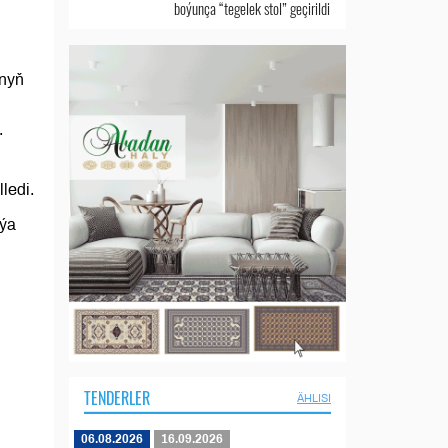
boýunça “tegelek stol” geçirildi
ynyň
.
ledi.
iýa
TENDERLER
ÄHLISI
06.08.2026
16.09.2026