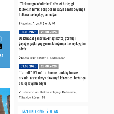
“Türkmengallaönümleri” döwlet birleşigi
fostoksin himiki serişdesini satyn almak boýunça
halkara bäsleşik yglan edýär
Aşgabat, Arçabil Şaýoly 92
06.08.2026
26.08.2026
Balkanabat şäher häkimligi kottej görnüşli
ýaşaýyş jaýlaryny gurmak boýunça bäsleşik yglan
edýär
Балканский велаят, г. Балканабат
03.08.2026
28.08.2026
“Tatneft” JPJ-niň Türkmenistandaky buraw
erginini arassalaýyş blogunyň kärendesi boýunça
bäsleşik yglan edýär
Türkmenistan, Balkan welaýaty, Balkanabat,
T.Satylow köçesi, 59
TÄZELIKLERIŇIZI ÝOLLAŇ