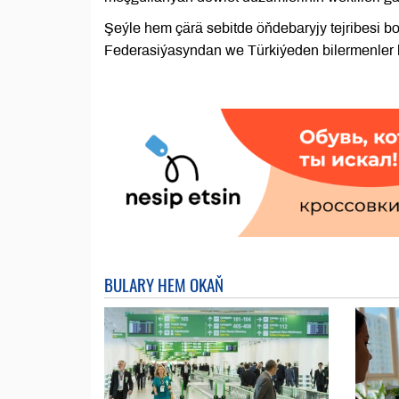
Şeýle hem çärä sebitde öňdebaryjy tejribesi b
Federasiýasyndan we Türkiýeden bilermenler h
BULARY HEM OKAŇ