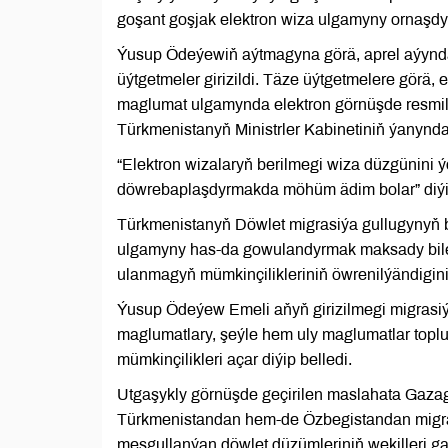
goşant goşjak elektron wiza ulgamyny ornaşdy
Ýusup Ödeýewiň aýtmagyna görä, aprel aýynd
üýtgetmeler girizildi. Täze üýtgetmelere görä,
maglumat ulgamynda elektron görnüşde resmil
Türkmenistanyň Ministrler Kabinetiniň ýanynd
“Elektron wizalaryň berilmegi wiza düzgünini
döwrebaplaşdyrmakda möhüm ädim bolar” diý
Türkmenistanyň Döwlet migrasiýa gullugynyň 
ulgamyny has-da gowulandyrmak maksady bilen 
ulanmagyň mümkinçilikleriniň öwrenilýändigini
Ýusup Ödeýew Emeli aňyň girizilmegi migrasiý
maglumatlary, şeýle hem uly maglumatlar topl
mümkinçilikleri açar diýip belledi.
Utgaşykly görnüşde geçirilen maslahata Gaza
Türkmenistandan hem-de Özbegistandan migras
meşgullanýan döwlet düzümleriniň wekilleri ga