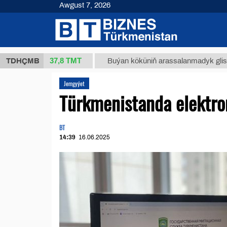
Awgust 7, 2026
37,8 ТМТ
(kg.)
TDHÇMB
Buýan köküniň arassalanmadyk glisirrizin tur
Jemgyýet
Türkmenistanda elektro
BT
14:39
16.06.2025