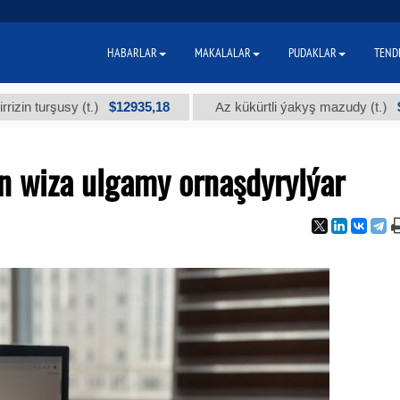
HABARLAR
MAKALALAR
PUDAKLAR
TEND
$12935,18
$300
şusy (t.)
Az kükürtli ýakyş mazudy (t.)
n wiza ulgamy ornaşdyrylýar