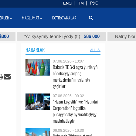
ENG
TM
РУС
ERLER
MAGLUMAT
KOTIROWKALAR
$86 000
"А" kysymly tehniki ýody (t.)
Natriý hlorly (nahar
HABARLAR
ÄHLISI
07.08.2026 - 13:07
Bakuda TDG-ä agza ýurtlaryň
öňdebaryjy seljeriş
merkezleriniň maslahaty
geçiriler
07.08.2026 - 09:32
“Hazar Logistik” we “Hyundai
Corporation” logistika
pudagyndaky hyzmatdaşlygy
maslahatlaşdy
06.08.2026 - 16:30