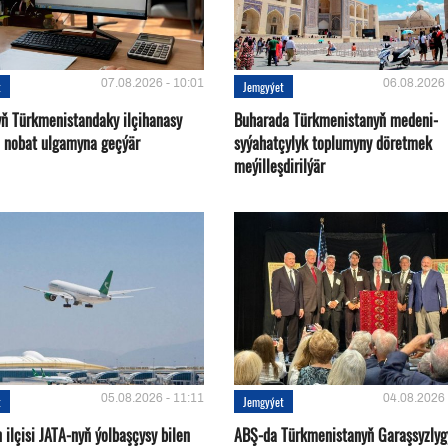
07.08.2026 - 10:01
06.08.2026 
t
Jemgyýet
yň Türkmenistandaky ilçihanasy
Buharada Türkmenistanyň medeni-
n nobat ulgamyna geçýär
syýahatçylyk toplumyny döretmek
meýilleşdirilýär
05.08.2026 - 11:11
04.08.2026 
t
Jemgyýet
ilçisi JATA-nyň ýolbaşçysy bilen
ABŞ-da Türkmenistanyň Garaşsyzlyg