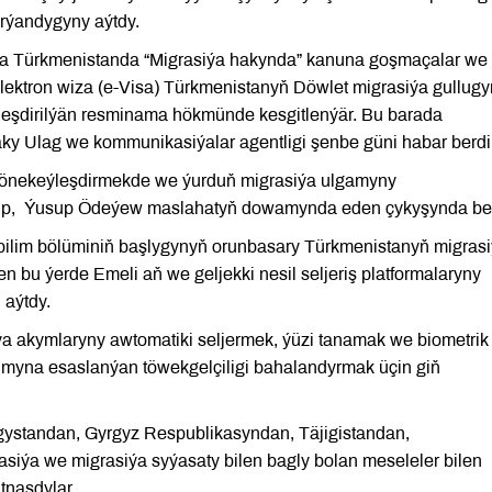
rýandygyny aýtdy.
a Türkmenistanda “Migrasiýa hakynda” kanuna goşmaçalar we
 elektron wiza (e-Visa) Türkmenistanyň Döwlet migrasiýa gullug
eşdirilýän resminama hökmünde kesgitlenýär. Bu barada
aky Ulag we kommunikasiýalar agentligi şenbe güni habar berdi
 ýönekeýleşdirmekde we ýurduň migrasiýa ulgamyny
ip, Ýusup Ödeýew maslahatyň dowamynda eden çykyşynda bel
bilim bölüminiň başlygynyň orunbasary Türkmenistanyň migras
bu ýerde Emeli aň we geljekki nesil seljeriş platformalaryny
 aýtdy.
a akymlaryny awtomatiki seljermek, ýüzi tanamak we biometrik
umyna esaslanýan töwekgelçiligi bahalandyrmak üçin giň
gystandan, Gyrgyz Respublikasyndan, Täjigistandan,
iýa we migrasiýa syýasaty bilen bagly bolan meseleler bilen
tnaşdylar.