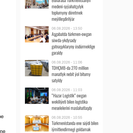
Buharada Türkmenistanyň
medeni-syýahatçylyk
toplumyny döretmek
meýilleşdirilýär
06.08.2026 - 13:50
Aşgabatda türkmen-owgan
söwda-ykdysady
gatnaşyklaryny ösdürmeklige
garaldy
06.08.2026 - 11:06
TDHÇMB-da 270 million
manatlyk nebit ýol bitumy
satyldy
06.08.2026 - 11:03
“Hazar Logistik” owgan
wekiliýeti bilen logistika
meselelerini maslahatlaşdy
be
06.08.2026 - 10:55
Türkmenistanda ene süýdi bilen
iýmitlendirmegi goldamak
ine