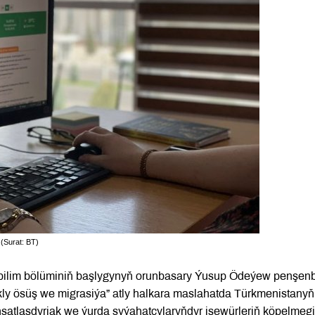
(Surat: BT)
 bilim bölüminiň başlygynyň orunbasary Ýusup Ödeýew penşen
kly ösüş we migrasiýa” atly halkara maslahatda Türkmenistanyň
i aňsatlaşdyrjak we ýurda syýahatçylaryňdyr işewürleriň köpelmeg