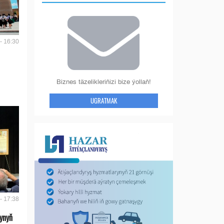
- 16:30
Biznes täzelikleriňizi bize ýollaň!
UGRATMAK
- 17:38
ynyň