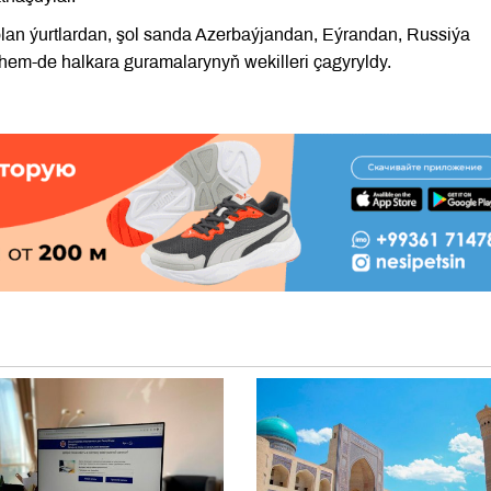
olan ýurtlardan, şol sanda Azerbaýjandan, Eýrandan, Russiýa
em-de halkara guramalarynyň wekilleri çagyryldy.