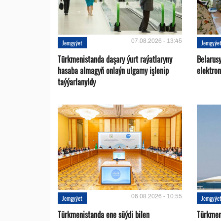
07.08.2026 - 13:45
Jemgyýet
Jemgyýe
Türkmenistanda daşary ýurt raýatlaryny
Belarus
hasaba almagyň onlaýn ulgamy işlenip
elektro
taýýarlanyldy
06.08.2026 - 10:55
Jemgyýet
Jemgyýe
Türkmenistanda ene süýdi bilen
Türkmen 