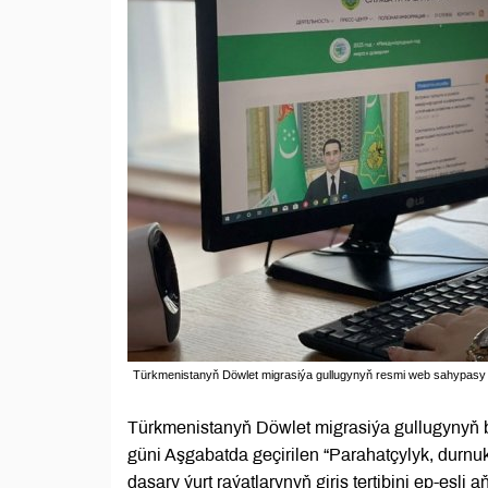
Türkmenistanyň Döwlet migrasiýa gullugynyň resmi web sahypasy 
Türkmenistanyň Döwlet migrasiýa gullugynyň
güni Aşgabatda geçirilen “Parahatçylyk, durnu
daşary ýurt raýatlarynyň giriş tertibini ep-esl