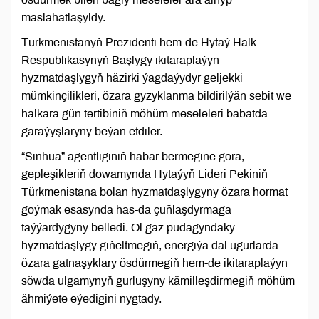
maslahatlaşyldy.
Türkmenistanyň Prezidenti hem-de Hytaý Halk
Respublikasynyň Başlygy ikitaraplaýyn
hyzmatdaşlygyň häzirki ýagdaýydyr geljekki
mümkinçilikleri, özara gyzyklanma bildirilýän sebit we
halkara gün tertibiniň möhüm meseleleri babatda
garaýyşlaryny beýan etdiler.
“Sinhua” agentliginiň habar bermegine görä,
gepleşikleriň dowamynda Hytaýyň Lideri Pekiniň
Türkmenistana bolan hyzmatdaşlygyny özara hormat
goýmak esasynda has-da çuňlaşdyrmaga
taýýardygyny belledi. Ol gaz pudagyndaky
hyzmatdaşlygy giňeltmegiň, energiýa däl ugurlarda
özara gatnaşyklary ösdürmegiň hem-de ikitaraplaýyn
söwda ulgamynyň gurluşyny kämilleşdirmegiň möhüm
ähmiýete eýedigini nygtady.