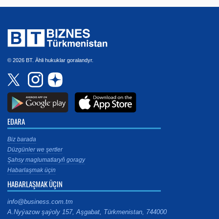
© 2026 BT. Ähli hukuklar goralandyr.
EDARA
Biz barada
Düzgünler we şertler
Şahsy maglumatlaryň goragy
Habarlaşmak üçin
HABARLAŞMAK ÜÇIN
info@business.com.tm
A.Nyýazow şaýoly 157, Aşgabat, Türkmenistan, 744000