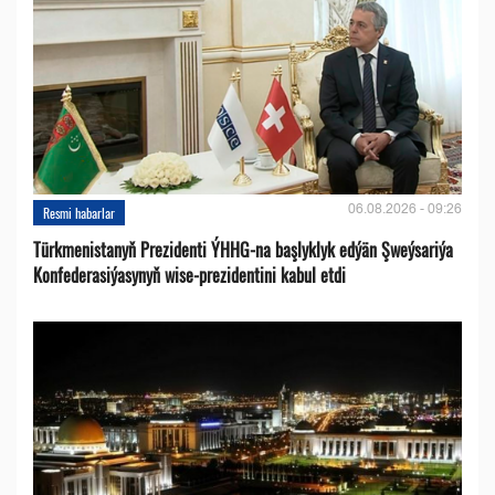
06.08.2026 - 09:26
Resmi habarlar
Türkmenistanyň Prezidenti ÝHHG-na başlyklyk edýän Şweýsariýa
Konfederasiýasynyň wise-prezidentini kabul etdi