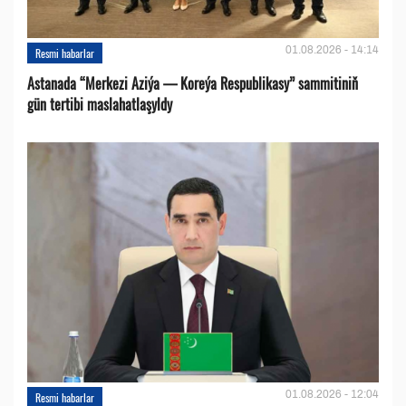
01.08.2026 - 14:14
Resmi habarlar
Astanada “Merkezi Aziýa — Koreýa Respublikasy” sammitiniň
gün tertibi maslahatlaşyldy
01.08.2026 - 12:04
Resmi habarlar