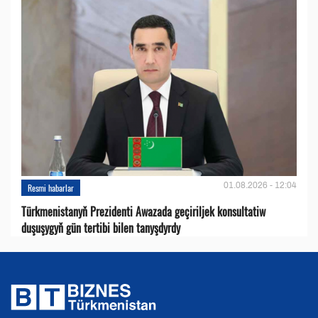
01.08.2026 - 12:04
Resmi habarlar
Türkmenistanyň Prezidenti Awazada geçiriljek konsultatiw
duşuşygyň gün tertibi bilen tanyşdyrdy