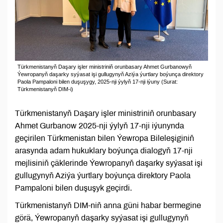
Türkmenistanyň Daşary işler ministriniň orunbasary Ahmet Gurbanowyň
Ýewropanyň daşarky syýasat işi gullugynyň Aziýa ýurtlary boýunça direktory
Paola Pampaloni bilen duşuşygy, 2025-nji ýylyň 17-nji iýuny (Surat:
Türkmenistanyň DIM-i)
Türkmenistanyň Daşary işler ministriniň orunbasary
Ahmet Gurbanow 2025-nji ýylyň 17-nji iýunynda
geçirilen Türkmenistan bilen Ýewropa Bileleşiginiň
arasynda adam hukuklary boýunça dialogyň 17-nji
mejlisiniň çäklerinde Ýewropanyň daşarky syýasat işi
gullugynyň Aziýa ýurtlary boýunça direktory Paola
Pampaloni bilen duşuşyk geçirdi.
Türkmenistanyň DIM-niň anna güni habar bermegine
görä, Ýewropanyň daşarky syýasat işi gullugynyň