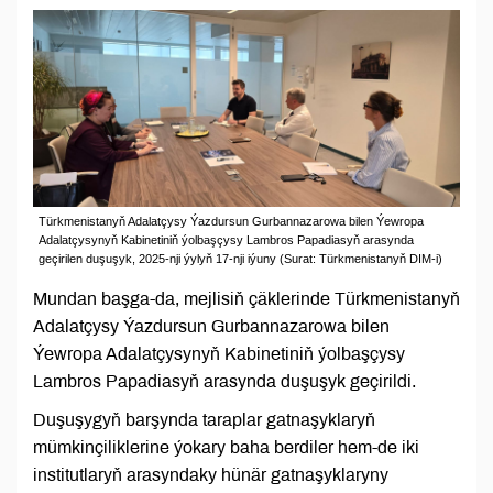
Türkmenistanyň Adalatçysy Ýazdursun Gurbannazarowa bilen Ýewropa
Adalatçysynyň Kabinetiniň ýolbaşçysy Lambros Papadiasyň arasynda
geçirilen duşuşyk, 2025-nji ýylyň 17-nji iýuny (Surat: Türkmenistanyň DIM-i)
Mundan başga-da, mejlisiň çäklerinde Türkmenistanyň
Adalatçysy Ýazdursun Gurbannazarowa bilen
Ýewropa Adalatçysynyň Kabinetiniň ýolbaşçysy
Lambros Papadiasyň arasynda duşuşyk geçirildi.
Duşuşygyň barşynda taraplar gatnaşyklaryň
mümkinçiliklerine ýokary baha berdiler hem-de iki
institutlaryň arasyndaky hünär gatnaşyklaryny