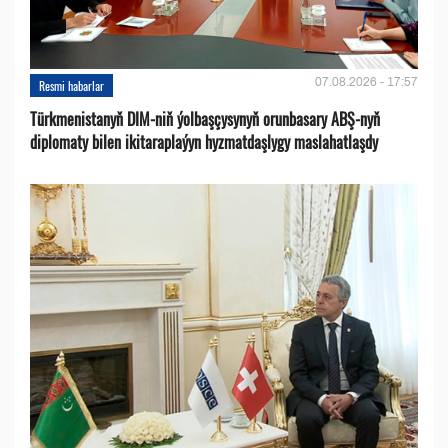
07.08.2026 - 17:57
Resmi habarlar
Türkmenistanyň DIM-niň ýolbaşçysynyň orunbasary ABŞ-nyň
diplomaty bilen ikitaraplaýyn hyzmatdaşlygy maslahatlaşdy