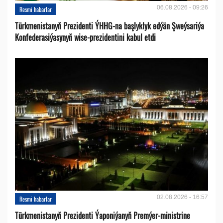
06.08.2026 - 09:26
Resmi habarlar
Türkmenistanyň Prezidenti ÝHHG-na başlyklyk edýän Şweýsariýa
Konfederasiýasynyň wise-prezidentini kabul etdi
02.08.2026 - 16:57
Resmi habarlar
Türkmenistanyň Prezidenti Ýaponiýanyň Premýer-ministrine