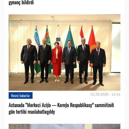
gynanç bildirdi
01.08.2026 - 14:14
Resmi habarlar
Astanada “Merkezi Aziýa — Koreýa Respublikasy” sammitiniň
gün tertibi maslahatlaşyldy