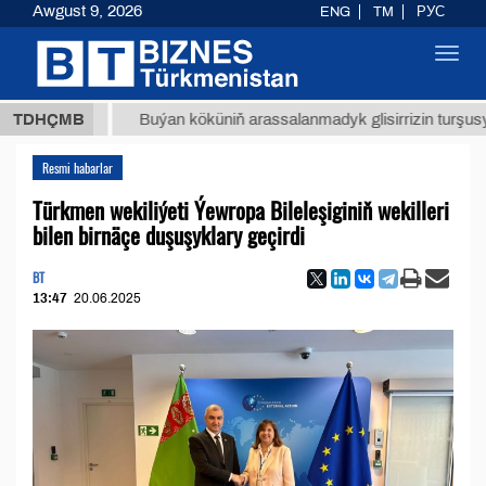
Awgust 9, 2026
ENG
TM
РУС
Toggl
navig
ТМТ
$1
TDHÇMB
Buýan köküniň arassalanmadyk glisirrizin turşusy (t.)
Resmi habarlar
Türkmen wekiliýeti Ýewropa Bileleşiginiň wekilleri
bilen birnäçe duşuşyklary geçirdi
BT
13:47
20.06.2025