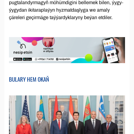
pugtalandyrmagyň möhümdigini bellemek bilen, ýygy-
ýygydan ikitaraplaýyn hyzmatdaşlyga we amaly
çäreleri geçirmäge taýýardyklaryny beýan etdiler.
BULARY HEM OKAŇ