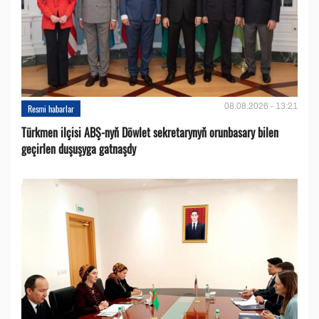
08.08.2026 - 13:21
Resmi habarlar
Türkmen ilçisi ABŞ-nyň Döwlet sekretarynyň orunbasary bilen
geçirlen duşuşyga gatnaşdy