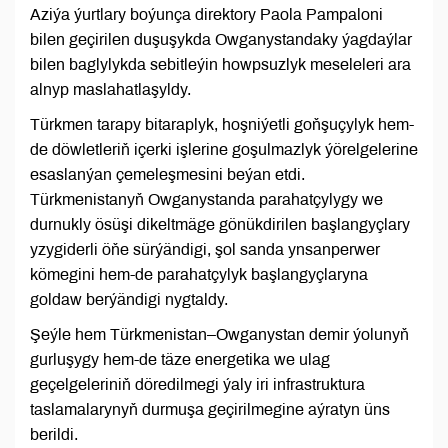
Aziýa ýurtlary boýunça direktory Paola Pampaloni
bilen geçirilen duşuşykda Owganystandaky ýagdaýlar
bilen baglylykda sebitleýin howpsuzlyk meseleleri ara
alnyp maslahatlaşyldy.
Türkmen tarapy bitaraplyk, hoşniýetli goňşuçylyk hem-
de döwletleriň içerki işlerine goşulmazlyk ýörelgelerine
esaslanýan çemeleşmesini beýan etdi.
Türkmenistanyň Owganystanda parahatçylygy we
durnukly ösüşi dikeltmäge gönükdirilen başlangyçlary
yzygiderli öňe sürýändigi, şol sanda ynsanperwer
kömegini hem-de parahatçylyk başlangyçlaryna
goldaw berýändigi nygtaldy.
Şeýle hem Türkmenistan–Owganystan demir ýolunyň
gurluşygy hem-de täze energetika we ulag
geçelgeleriniň döredilmegi ýaly iri infrastruktura
taslamalarynyň durmuşa geçirilmegine aýratyn üns
berildi.