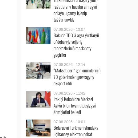
Türkmenistanda daşary ýurt
raýatlaryny hasaba almagyň
onlaýn ulgamy işlenip
taýýarlanyldy
07.08.2026 - 13:07
Bakuda TDG-ä agza ýurtlaryň
öňdebaryjy seljeriş
merkezleriniň maslahaty
geçiriler
07.08.2026 - 12:14
“Maksat deri” gön önümleriniň
70 göterimden gowragyny
eksport etdi
07.08.2026 - 11:42
Irakliý Kobahidze Merkezi
Aziýa bilen hyzmatdaşlygyň
ähmiýetini belledi
07.08.2026 - 10:01
Belarusyň Türkmenistandaky
ilçihanasy elektron nobat