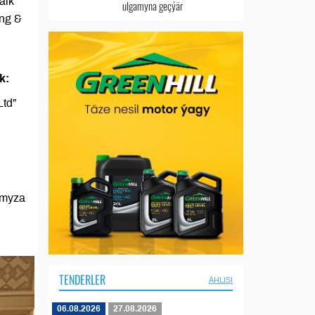
alk
ulgamyna geçýär
ng &
k:
Ltd”
ymyza
TENDERLER
ÄHLISI
06.08.2026
27.08.2026