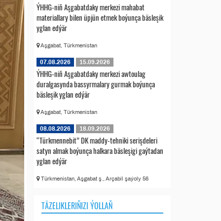
ÝHHG-niň Aşgabatdaky merkezi mahabat
materiallary bilen üpjün etmek boýunça bäsleşik
yglan edýär
Aşgabat, Türkmenistan
07.08.2026
15.09.2026
ÝHHG-niň Aşgabatdaky merkezi awtoulag
duralgasynda bassyrmalary gurmak boýunça
bäsleşik yglan edýär
Aşgabat, Türkmenistan
08.08.2026
18.09.2026
“Türkmennebit” DK maddy-tehniki serişdeleri
satyn almak boýunça halkara bäsleşigi gaýtadan
yglan edýär
Türkmenistan, Aşgabat ş., Arçabil şaýoly 56
TÄZELIKLERIŇIZI ÝOLLAŇ