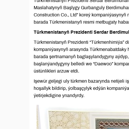
Türkmenistanyň Prezidenti Serdar Berdimuham
Maslahatynyň Başlygy Gurbanguly Berdimuham
Construction Co., Ltd” koreý kompaniýasynyň m
barada Türkmenistanyň resmi metbugaty habar
Türkmenistanyň Prezidenti Serdar Berdimu
Türkmenistanyň Prezidenti “Türkmenhimiýa” dö
kompaniýasynyň arasynda Türkmenabatdaky h
barada şertnamanyň baglaşylandygyny aýdyp, 
başlanýandygyny belledi we “Daewoo” kompani
üstünlikleri arzuw etdi.
Işewür geljegi uly türkmen bazarynda netijeli
hoşallyk bildirip, ýolbaşçylyk edýän kompani
ýetirjekdigine ynandyrdy.