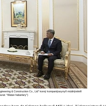
eering & Construction Co., Ltd” koreý kompaniýasynyň müdiriýetiniň
Surat: “Watan habarlary”)