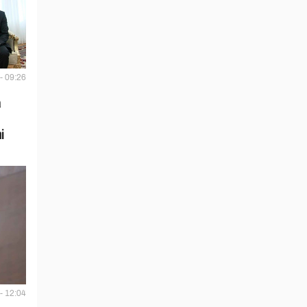
- 09:26
a
i
- 12:04