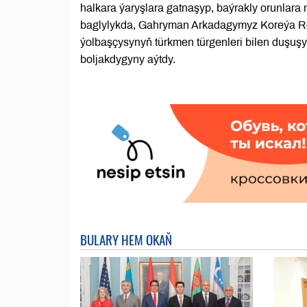
halkara ýaryşlara gatnaşyp, baýrakly orunlar
baglylykda, Gahryman Arkadagymyz Koreýa R
ýolbaşçysynyň türkmen türgenleri bilen duşuş
boljakdygyny aýtdy.
BULARY HEM OKAŇ