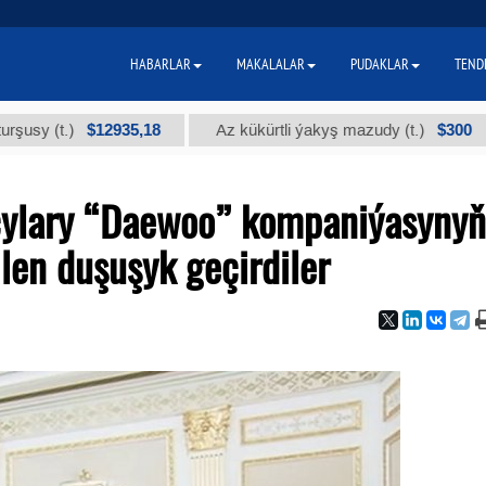
HABARLAR
MAKALALAR
PUDAKLAR
TEND
$12935,18
$300
Az kükürtli ýakyş mazudy (t.)
"А" k
çylary “Daewoo” kompaniýasynyň
ilen duşuşyk geçirdiler