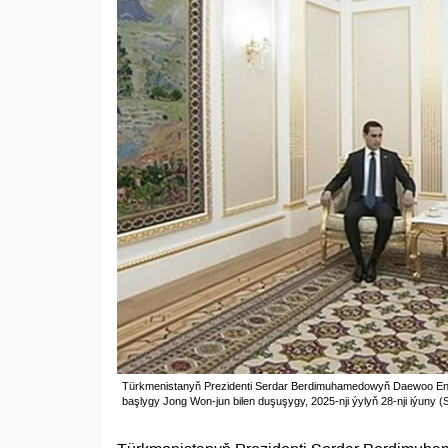
Türkmenistanyň Prezidenti Serdar Berdimuhamedowyň Daewoo Engin
başlygy Jong Won-jun bilen duşuşygy, 2025-nji ýylyň 28-nji iýuny (