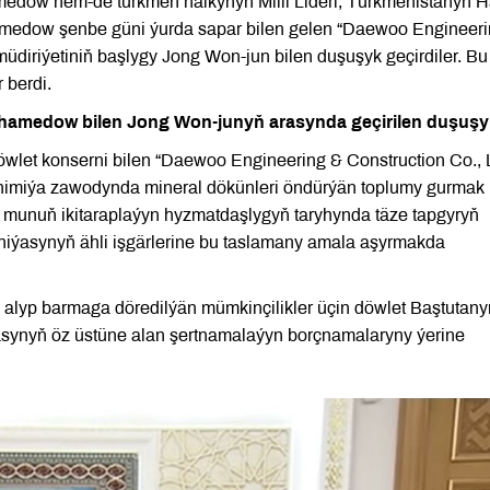
edow hem-de türkmen halkynyň Milli Lideri, Türkmenistanyň H
edow şenbe güni ýurda sapar bilen gelen “Daewoo Engineeri
üdiriýetiniň başlygy Jong Won-jun bilen duşuşyk geçirdiler. Bu
 berdi.
hamedow bilen Jong Won-junyň arasynda geçirilen duşuşy
wlet konserni bilen “Daewoo Engineering & Construction Co., 
imiýa zawodynda mineral dökünleri öndürýän toplumy gurmak
munuň ikitaraplaýyn hyzmatdaşlygyň taryhynda täze tapgyryň
ýasynyň ähli işgärlerine bu taslamany amala aşyrmakda
 iş alyp barmaga döredilýän mümkinçilikler üçin döwlet Baştutan
ýasynyň öz üstüne alan şertnamalaýyn borçnamalaryny ýerine