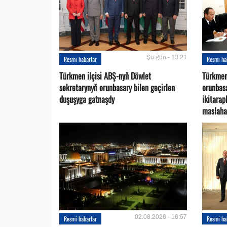
Şu gün - 13:21
Resmi habarlar
Resmi ha
Türkmen ilçisi ABŞ-nyň Döwlet
Türkmen
sekretarynyň orunbasary bilen geçirlen
orunbas
duşuşyga gatnaşdy
ikitara
maslaha
02.08.2026 - 16:57
Resmi habarlar
Resmi ha