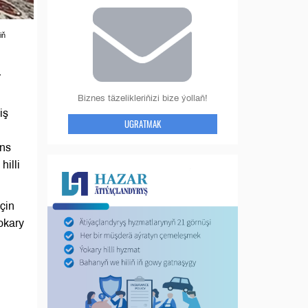
iň
a
Biznes täzelikleriňizi bize ýollaň!
iş
UGRATMAK
üns
illi
çin
okary