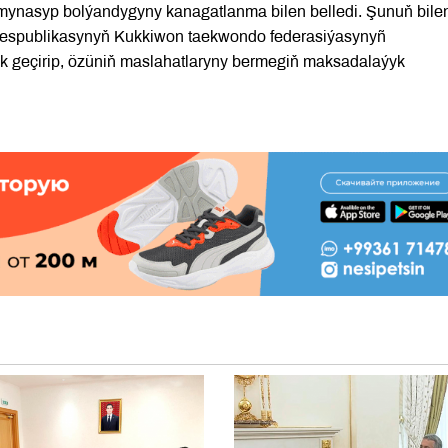
a mynasyp bolýandygyny kanagatlanma bilen belledi. Şunuň bile
espublikasynyň Kukkiwon taekwondo federasiýasynyñ
yk geçirip, özüniň maslahatlaryny bermegiň maksadalaýyk