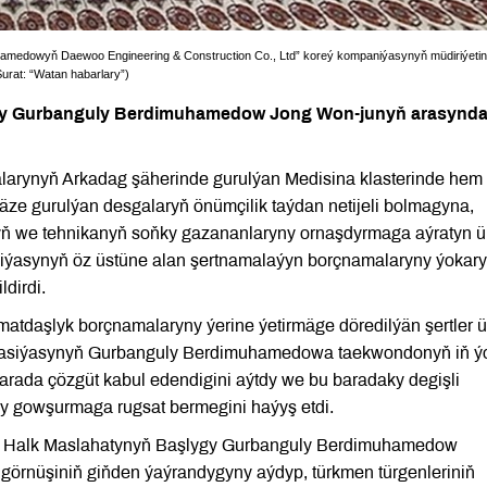
medowyň Daewoo Engineering & Construction Co., Ltd” koreý kompaniýasynyň müdiriýetin
Surat: “Watan habarlary”)
gy Gurbanguly Berdimuhamedow Jong Won-junyň arasynd
alarynyň Arkadag şäherinde gurulýan Medisina klasterinde hem 
äze gurulýan desgalaryň önümçilik taýdan netijeli bolmagyna,
myň we tehnikanyň soňky gazananlaryny ornaşdyrmaga aýratyn 
ýasynyň öz üstüne alan şertnamalaýyn borçnamalaryny ýokary h
ldirdi.
tdaşlyk borçnamalaryny ýerine ýetirmäge döredilýän şertler ü
erasiýasynyň Gurbanguly Berdimuhamedowa taekwondonyň iň ý
arada çözgüt kabul edendigini aýtdy we bu baradaky degişli
asy gowşurmaga rugsat bermegini haýyş etdi.
nyň Halk Maslahatynyň Başlygy Gurbanguly Berdimuhamedow
görnüşiniň giňden ýaýrandygyny aýdyp, türkmen türgenleriniň