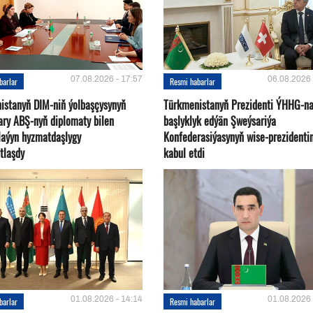
07.08.2026 - 17:57
06.08.2026 
barlar
Resmi habarlar
istanyň DIM-niň ýolbaşçysynyň
Türkmenistanyň Prezidenti ÝHHG-n
ary ABŞ-nyň diplomaty bilen
başlyklyk edýän Şweýsariýa
plaýyn hyzmatdaşlygy
Konfederasiýasynyň wise-prezidentin
tlaşdy
kabul etdi
01.08.2026 - 14:14
01.08.2026 
barlar
Resmi habarlar