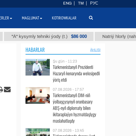
ENG
TM
РУС
ERLER
MAGLUMAT
KOTIROWKALAR
$86 000
ysymly tehniki ýody (t.)
Natriý hlorly (nahar duzy) (t.
HABARLAR
ÄHLISI
Şu gün - 11:23
Türkmenistanyň Prezidenti
Hazaryň kenarynda welosipedli
ýöriş etdi
07.08.2026 - 17:57
Türkmenistanyň DIM-niň
ýolbaşçysynyň orunbasary
ABŞ-nyň diplomaty bilen
ikitaraplaýyn hyzmatdaşlygy
maslahatlaşdy
07.08.2026 - 13:45