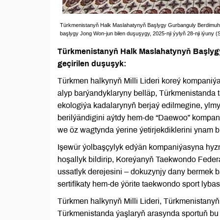
Türkmenistanyň Halk Maslahatynyň Başlygy Gurbanguly Berdimuha
başlygy Jong Won-jun bilen duşuşygy, 2025-nji ýylyň 28-nji iýuny (
Türkmenistanyň Halk Maslahatynyň Başly
geçirilen duşuşyk:
Türkmen halkynyň Milli Lideri koreý kompaniý
alyp barýandyklaryny belläp, Türkmenistanda t
ekologiýa kadalarynyň berjaý edilmegine, yl
berilýändigini aýtdy hem-de “Daewoo” kompani
we öz wagtynda ýerine ýetirjekdiklerini ynam bi
Işewür ýolbaşçylyk edýän kompaniýasyna hyzma
hoşallyk bildirip, Koreýanyň Taekwondo Fed
ussatlyk derejesini – dokuzynjy dany bermek b
sertifikaty hem-de ýörite taekwondo sport lyb
Türkmen halkynyň Milli Lideri, Türkmenista
Türkmenistanda ýaşlaryň arasynda sportuň bu 