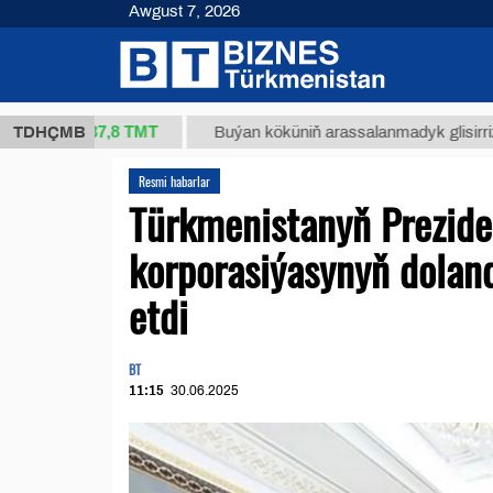
Awgust 7, 2026
37,8 ТМТ
g.)
TDHÇMB
Buýan köküniň arassalanmadyk glisirrizin turşus
Resmi habarlar
Türkmenistanyň Prezide
korporasiýasynyň doland
etdi
BT
11:15
30.06.2025