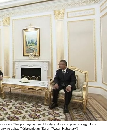
ineering” korporasiýasynyň dolandyryjylar geňeşiniň başlygy Haruo
ýuny, Aşgabat, Türkmenistan (Surat: "Watan Habarlary")