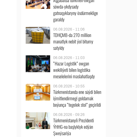
Aşgabatda türkmen-owgan
söwda-ykdysady
gatnaşyklaryny ösdürmeklige
garaldy
06.08.2026 - 11:06
TDHÇMB-da 270 million
manatlyk nebit ýol bitumy
satyldy
06.08.2026 - 11:03
“Hazar Logistik” owgan
wekiliýeti bilen logistika
meselelerini maslahatlaşdy
06.08.2026 - 10:55
Türkmenistanda ene süýdi bilen
iýmitlendirmegi goldamak
boýunça “tegelek stol” geçirildi
06.08.2026 - 09:26
Türkmenistanyň Prezidenti
ÝHHG-na başlyklyk edýän
Şweýsariýa