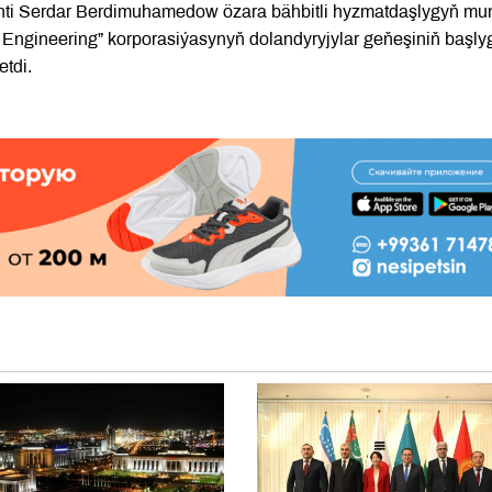
ti Serdar Berdimuhamedow özara bähbitli hyzmatdaşlygyň m
o Engineering” korporasiýasynyň dolandyryjylar geňeşiniň başly
tdi.