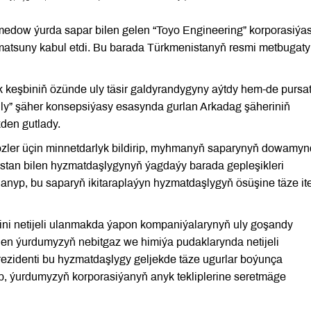
edow ýurda sapar bilen gelen “Toyo Engineering” korporasiýa
matsuny kabul etdi. Bu barada Türkmenistanyň resmi metbugaty
k keşbiniň özünde uly täsir galdyrandygyny aýtdy hem-de pursa
lly” şäher konsepsiýasy esasynda gurlan Arkadag şäheriniň
kden gutlady.
özler üçin minnetdarlyk bildirip, myhmanyň saparynyň dowamy
stan bilen hyzmatdaşlygynyň ýagdaýy barada gepleşikleri
lanyp, bu saparyň ikitaraplaýyn hyzmatdaşlygyň ösüşine täze ite
rini netijeli ulanmakda ýapon kompaniýalarynyň uly goşandy
ilen ýurdumyzyň nebitgaz we himiýa pudaklarynda netijeli
ezidenti bu hyzmatdaşlygy geljekde täze ugurlar boýunça
, ýurdumyzyň korporasiýanyň anyk tekliplerine seretmäge