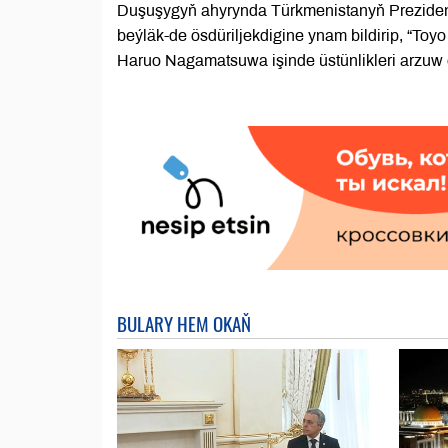
Duşuşygyň ahyrynda Türkmenistanyň Preziden
beýläk-de ösdüriljekdigine ynam bildirip, “Toy
Haruo Nagamatsuwa işinde üstünlikleri arzuw e
BULARY HEM OKAŇ