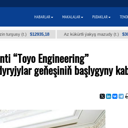
HABARLAR
MAKALALAR
PUDAKLAR
TEND
$12935,18
$300
y (t.)
Az kükürtli ýakyş mazudy (t.)
nti “Toyo Engineering”
yryjylar geňeşiniň başlygyny ka