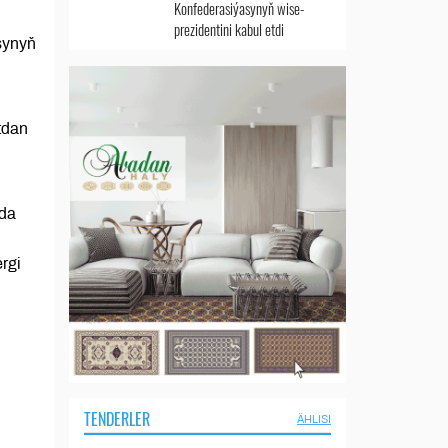
Konfederasiýasynyň wise-
prezidentini kabul etdi
synyň
tdan
nda
rgi
TENDERLER
ÄHLISI