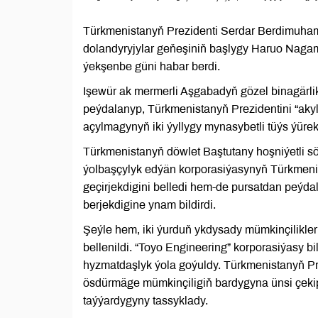
Türkmenistanyň Prezidenti Serdar Berdimuham
dolandyryjylar geňeşiniň başlygy Haruo Naga
ýekşenbe güni habar berdi.
Işewür ak mermerli Aşgabadyň gözel binagärli
peýdalanyp, Türkmenistanyň Prezidentini “aky
açylmagynyň iki ýyllygy mynasybetli tüýs ýüre
Türkmenistanyň döwlet Baştutany hoşniýetli s
ýolbaşçylyk edýän korporasiýasynyň Türkmeni
geçirjekdigini belledi hem-de pursatdan peýda
berjekdigine ynam bildirdi.
Şeýle hem, iki ýurduň ykdysady mümkinçilikle
bellenildi. “Toyo Engineering” korporasiýasy b
hyzmatdaşlyk ýola goýuldy. Türkmenistanyň Pr
ösdürmäge mümkinçiligiň bardygyna ünsi çekip
taýýardygyny tassyklady.