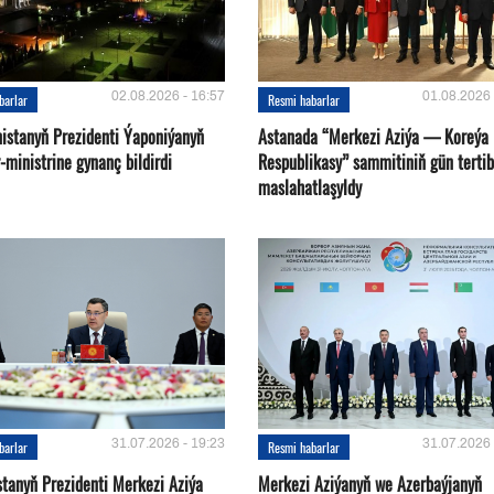
02.08.2026 - 16:57
01.08.2026 
barlar
Resmi habarlar
istanyň Prezidenti Ýaponiýanyň
Astanada “Merkezi Aziýa — Koreýa
ministrine gynanç bildirdi
Respublikasy” sammitiniň gün tertib
maslahatlaşyldy
31.07.2026 - 19:23
31.07.2026 
barlar
Resmi habarlar
stanyň Prezidenti Merkezi Aziýa
Merkezi Aziýanyň we Azerbaýjanyň