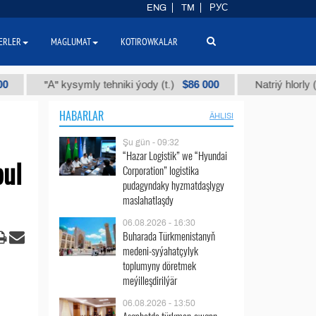
ENG
TM
РУС
ERLER
MAGLUMAT
KOTIROWKALAR
$86 000
"А" kysymly tehniki ýody (t.)
Natriý hlorly (nahar du
HABARLAR
ÄHLISI
Şu gün - 09:32
“Hazar Logistik” we “Hyundai
bul
Corporation” logistika
pudagyndaky hyzmatdaşlygy
maslahatlaşdy
06.08.2026 - 16:30
Buharada Türkmenistanyň
medeni-syýahatçylyk
toplumyny döretmek
meýilleşdirilýär
06.08.2026 - 13:50