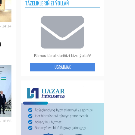
TÄZELIKLERIŇIZI ÝOLLAŇ
- 14:14
i
Biznes täzelikleriňizi bize ýollaň!
UGRATMAK
- 18:53