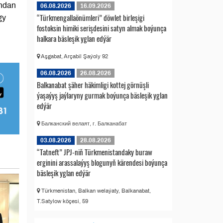
undan
06.08.2026
16.09.2026
“Türkmengallaönümleri” döwlet birleşigi
gy
fostoksin himiki serişdesini satyn almak boýunça
halkara bäsleşik yglan edýär
Aşgabat, Arçabil Şaýoly 92
06.08.2026
26.08.2026
Balkanabat şäher häkimligi kottej görnüşli
ýaşaýyş jaýlaryny gurmak boýunça bäsleşik yglan
edýär
Балканский велаят, г. Балканабат
03.08.2026
28.08.2026
“Tatneft” JPJ-niň Türkmenistandaky buraw
erginini arassalaýyş blogunyň kärendesi boýunça
bäsleşik yglan edýär
Türkmenistan, Balkan welaýaty, Balkanabat,
T.Satylow köçesi, 59