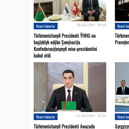
06.08.2026 - 09:26
Resmi habarlar
Resmi ha
Türkmenistanyň Prezidenti ÝHHG-na
Türkmen
başlyklyk edýän Şweýsariýa
Premýer-
Konfederasiýasynyň wise-prezidentini
kabul etdi
01.08.2026 - 12:04
Resmi habarlar
Resmi ha
Türkmenistanyň Prezidenti Awazada
Gyrgyzy