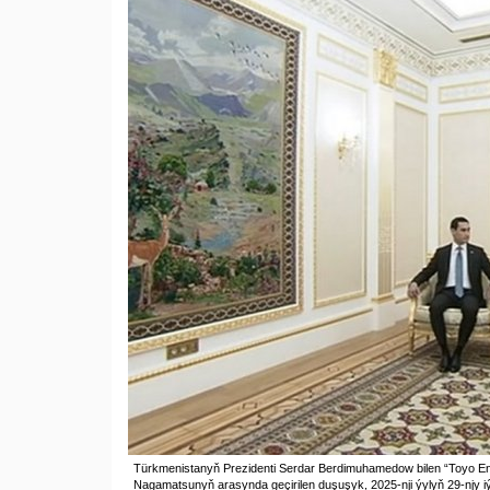
Türkmenistanyň Prezidenti Serdar Berdimuhamedow bilen “Toyo Eng
Nagamatsunyň arasynda geçirilen duşuşyk, 2025-nji ýylyň 29-njy i