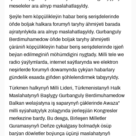
meseleler ara alnyp maslahatlaşyldy.
Şeýle hem köpçülikleýin habar beriş serişdelerinde
öňde boljak halkara forumyň taryhy ähmiýeti barada
aýratynlykda ara alnyp maslahatlaşyldy. Gurbanguly
Berdimuhamedow öňde boljak taryhy ähmiýetli
çäräniň köpçülikleýin habar beriş serişdelerinde işjeň
beýan edilmeginiň möhümdigini nygtady. Milli tele we
radio ýaýlymlarda, internet saýtlarynda we elektron
neşirlerde forumyň dowamynda çykýan habarlary
gündelik esasda giňden şöhlelendirmek tabşyryldy.
Türkmen halkynyň Milli Lideri, Türkmenistanyň Halk
Maslahatynyň Başlygy Gurbanguly Berdimuhamedow
Balkan welaýatyna iş saparynyň çäklerinde Awaza”
milli syýahatçylyk zolagynda ýerleşýän Kongresler
merkezine bardy. Bu desga, Birleşen Milletler
Guramasynyň Deňze çykalgasy bolmadyk ösüp
barýan döwletler boýunça üçünji maslahatynyň