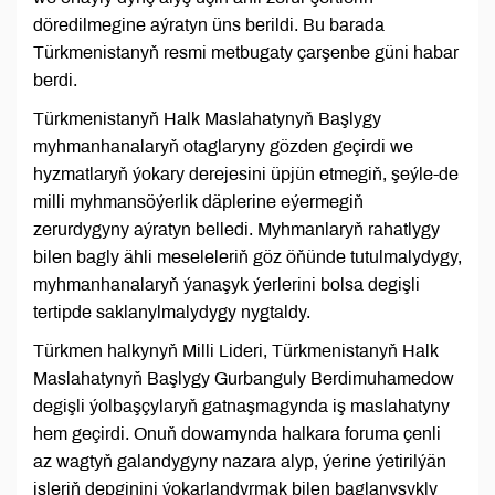
döredilmegine aýratyn üns berildi. Bu barada
Türkmenistanyň resmi metbugaty çarşenbe güni habar
berdi.
Türkmenistanyň Halk Maslahatynyň Başlygy
myhmanhanalaryň otaglaryny gözden geçirdi we
hyzmatlaryň ýokary derejesini üpjün etmegiň, şeýle-de
milli myhmansöýerlik däplerine eýermegiň
zerurdygyny aýratyn belledi. Myhmanlaryň rahatlygy
bilen bagly ähli meseleleriň göz öňünde tutulmalydygy,
myhmanhanalaryň ýanaşyk ýerlerini bolsa degişli
tertipde saklanylmalydygy nygtaldy.
Türkmen halkynyň Milli Lideri, Türkmenistanyň Halk
Maslahatynyň Başlygy Gurbanguly Berdimuhamedow
degişli ýolbaşçylaryň gatnaşmagynda iş maslahatyny
hem geçirdi. Onuň dowamynda halkara foruma çenli
az wagtyň galandygyny nazara alyp, ýerine ýetirilýän
işleriň depginini ýokarlandyrmak bilen baglanyşykly