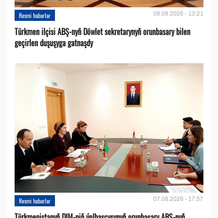
08.08.2026 - 13:21
Resmi habarlar
Türkmen ilçisi ABŞ-nyň Döwlet sekretarynyň orunbasary bilen
geçirlen duşuşyga gatnaşdy
07.08.2026 - 17:57
Resmi habarlar
Türkmenistanyň DIM-niň ýolbaşçysynyň orunbasary ABŞ-nyň