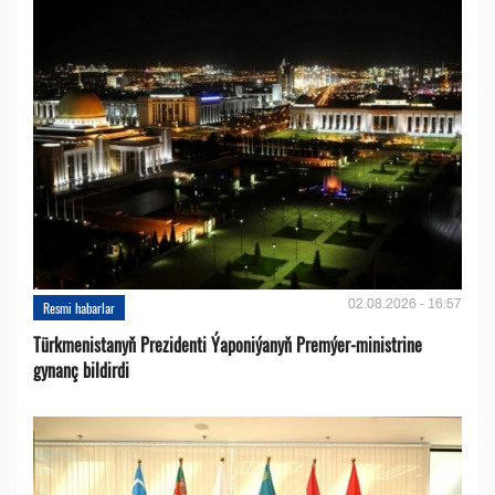
02.08.2026 - 16:57
Resmi habarlar
Türkmenistanyň Prezidenti Ýaponiýanyň Premýer-ministrine
gynanç bildirdi