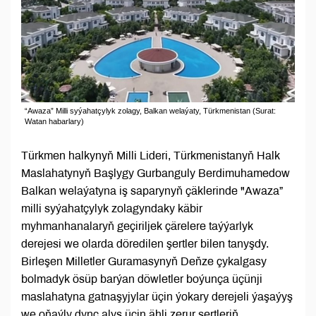
“Awaza” Milli syýahatçylyk zolagy, Balkan welaýaty, Türkmenistan (Surat:
Watan habarlary)
Türkmen halkynyň Milli Lideri, Türkmenistanyň Halk
Maslahatynyň Başlygy Gurbanguly Berdimuhamedow
Balkan welaýatyna iş saparynyň çäklerinde "Awaza”
milli syýahatçylyk zolagyndaky käbir
myhmanhanalaryň geçiriljek çärelere taýýarlyk
derejesi we olarda döredilen şertler bilen tanyşdy.
Birleşen Milletler Guramasynyň Deňze çykalgasy
bolmadyk ösüp barýan döwletler boýunça üçünji
maslahatyna gatnaşyjylar üçin ýokary derejeli ýaşaýyş
we oňaýly dynç alyş üçin ähli zerur şertleriň