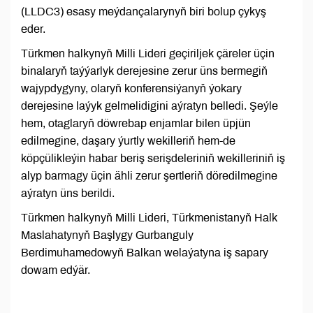
(LLDC3) esasy meýdançalarynyň biri bolup çykyş
eder.
Türkmen halkynyň Milli Lideri geçiriljek çäreler üçin
binalaryň taýýarlyk derejesine zerur üns bermegiň
wajypdygyny, olaryň konferensiýanyň ýokary
derejesine laýyk gelmelidigini aýratyn belledi. Şeýle
hem, otaglaryň döwrebap enjamlar bilen üpjün
edilmegine, daşary ýurtly wekilleriň hem-de
köpçülikleýin habar beriş serişdeleriniň wekilleriniň iş
alyp barmagy üçin ähli zerur şertleriň döredilmegine
aýratyn üns berildi.
Türkmen halkynyň Milli Lideri, Türkmenistanyň Halk
Maslahatynyň Başlygy Gurbanguly
Berdimuhamedowyň Balkan welaýatyna iş sapary
dowam edýär.