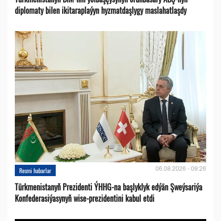
diplomaty bilen ikitaraplaýyn hyzmatdaşlygy maslahatlaşdy
06.08.2026 - 09:26
Resmi habarlar
Türkmenistanyň Prezidenti ÝHHG-na başlyklyk edýän Şweýsariýa
Konfederasiýasynyň wise-prezidentini kabul etdi