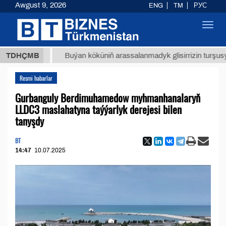
Awgust 9, 2026
ENG
TM
РУС
Toggl
navig
ТМТ
$1
TDHÇMB
Buýan köküniň arassalanmadyk glisirrizin turşusy (t.)
Resmi habarlar
Gurbanguly Berdimuhamedow myhmanhanalaryň
LLDC3 maslahatyna taýýarlyk derejesi bilen
tanyşdy
BT
14:47
10.07.2025