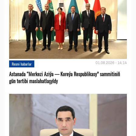
01.08.2026 - 14:14
Resmi habarlar
Astanada “Merkezi Aziýa — Koreýa Respublikasy” sammitiniň
gün tertibi maslahatlaşyldy