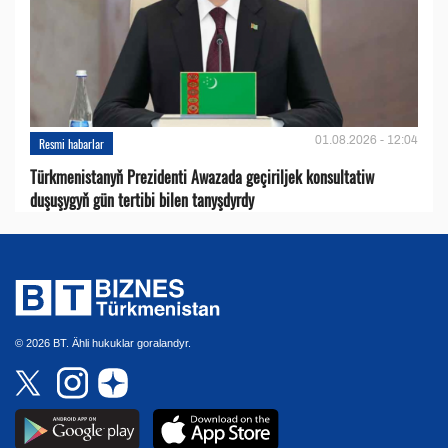
01.08.2026 - 12:04
Resmi habarlar
Türkmenistanyň Prezidenti Awazada geçiriljek konsultatiw
duşuşygyň gün tertibi bilen tanyşdyrdy
© 2026 BT. Ähli hukuklar goralandyr.